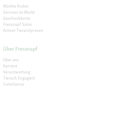
Märkte finden
Services im Markt
Geschenkkarte
Fressnapf Salon
Activet Tierarztpraxen
Über Fressnapf
Über uns
Karriere
Verantwortung
Tierisch Engagiert
Compliance
Marktplatz Partner werden
Presse
Anfahrt
© 2026 Fressnapf Tiernahrungs GmbH