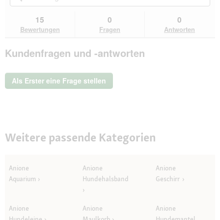
Sternen.
du
und
un
Bewertungen
zu
Antworten
Ant
15
0
0
lesen
den
durchsuchen
du
für
Bewertungen
Fragen
Antworten
Bewertungen.
AniOne
Spielzeug
Kundenfragen und -antworten
Hund
Tucan
M-
L
Als Erster eine Frage stellen
Weitere passende Kategorien
Anione
Anione
Anione
Aquarium
Hundehalsband
Geschirr
Anione
Anione
Anione
Hundeleine
Maulkorb
Hundemantel