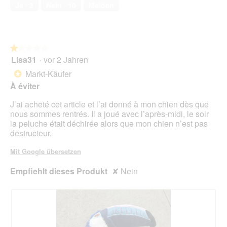
von
n
t
Ja ·
3
Nein ·
10
Melden
5
e
i
t
o
i
n
e
w
★★★★★
★★★★★
n
i
Lisa31
·
vor 2 Jahren
t
r
1
p
d
von
Markt-Käufer
*
a
e
5
À éviter
s
i
Sternen.
n
J’ai acheté cet article et l’ai donné à mon chien dès que
m
nous sommes rentrés. Il a joué avec l’après-midi, le soir
o
la peluche était déchirée alors que mon chien n’est pas
d
destructeur.
a
l
Mit Google übersetzen
e
s
Empfiehlt dieses Produkt
✘
Nein
D
i
a
l
o
g