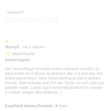
von
des
h
r
5
Haustiers,
é
A
Hilfreich?
2
e
k
von
t
Ja ·
4
Nein ·
10
Melden
5
i
o
n
w
★★★★★
★★★★★
i
Barny5
·
vor 2 Jahren
r
1
d
von
Markt-Käufer
*
e
5
Sofort kaputt
i
Sternen.
n
Der Gummiflügel ist leider extrem schlecht vernäht, so
m
dass sofort die Füllung rauskommt. Bei uns war das Teil
o
sofort kaputt bevor mein Hund überhaupt damit spielen
d
konnte. Sehr schade weil ihm der Tucan an sich total gut
a
gefallen hätte. Leider auch keine Möglichkeit ihn wieder
l
zu nähen wegen dem Material. :(
e
s
D
Empfiehlt dieses Produkt
✘
Nein
i