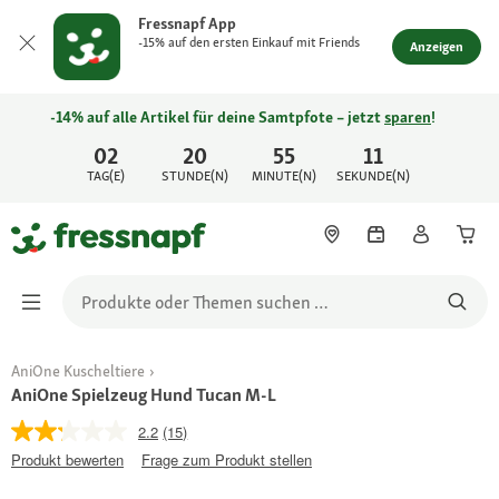
Fressnapf App
-15% auf den ersten Einkauf mit Friends
Anzeigen
-14% auf alle Artikel für deine Samtpfote – jetzt
sparen
!
02
20
55
11
TAG(E)
STUNDE(N)
MINUTE(N)
SEKUNDE(N)
AniOne Kuscheltiere
AniOne Spielzeug Hund Tucan M-L
2.2
(15)
Produkt bewerten
Frage zum Produkt stellen