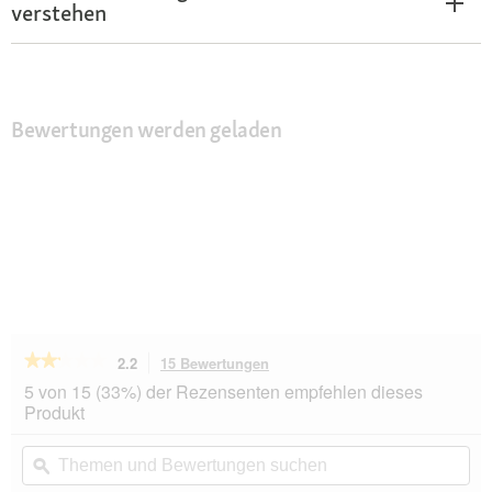
verstehen
Bewertungen werden geladen
★★★★★
★★★★★
2.2
15 Bewertungen
Mit
dieser
2.2
5 von 15 (33%) der Rezensenten empfehlen dieses
von
Aktion
Produkt
5
navigierst
Sternen.
du
Themen
Th
Bewertungen
zu
und
ϙ
un
lesen
den
Bewertungen
Be
für