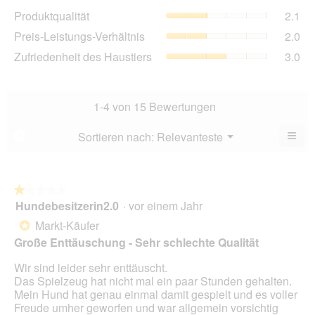
Dur
Pro
Produktqualität
2.1
Bew
Dur
2.2
Pre
Preis-Leistungs-Verhältnis
2.0
Bew
von
Lei
2.1
Zuf
Zufriedenheit des Haustiers
3.0
5.
Ver
von
des
Dur
5.
Hau
Bew
Dur
2
Bew
1-4 von 15 Bewertungen
von
3
5.
von
≡
Menü
Sortieren nach:
Relevanteste
?
▼
5.
Wen
du
auf
die
folg
★★★★★
★★★★★
Scha
Hundebesitzerin2.0
·
vor einem Jahr
1
klick
von
wird
Markt-Käufer
*
der
5
unte
Große Enttäuschung - Sehr schlechte Qualität
Sternen.
aufg
Inhal
Wir sind leider sehr enttäuscht.
aktua
Das Spielzeug hat nicht mal ein paar Stunden gehalten.
Mein Hund hat genau einmal damit gespielt und es voller
Freude umher geworfen und war allgemein vorsichtig