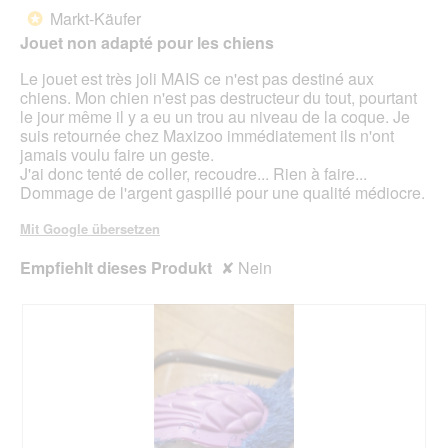
d
von
Markt-Käufer
*
e
5
Jouet non adapté pour les chiens
i
Sternen.
n
Le jouet est très joli MAIS ce n'est pas destiné aux
m
chiens. Mon chien n'est pas destructeur du tout, pourtant
o
le jour même il y a eu un trou au niveau de la coque. Je
d
suis retournée chez Maxizoo immédiatement ils n'ont
a
jamais voulu faire un geste.
l
J'ai donc tenté de coller, recoudre... Rien à faire...
e
Dommage de l'argent gaspillé pour une qualité médiocre.
s
D
Mit Google übersetzen
i
a
Empfiehlt dieses Produkt
✘
Nein
l
o
g
f
e
l
d
g
e
ö