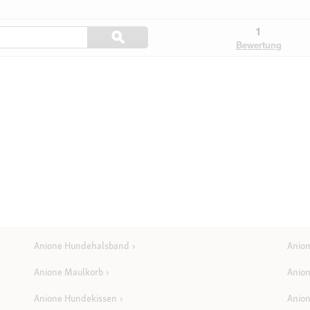
Hier
1
ϙ
Fragen
Suchen
Bewertung
und
Antworten
durchsuchen
Anione Hundehalsband
Anion
Anione Maulkorb
Anio
Anione Hundekissen
Anion