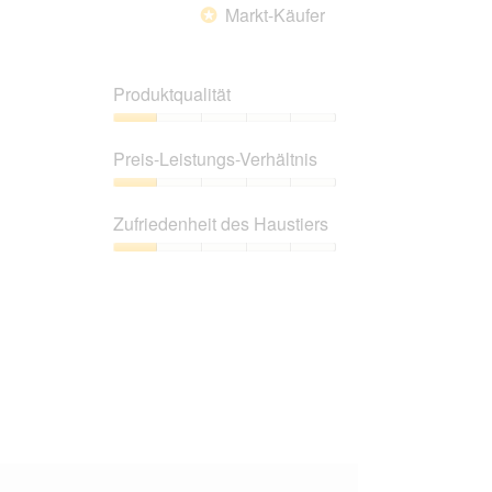
Markt-Käufer
*
Produktqualität
Produktqualität,
1
Preis-Leistungs-Verhältnis
von
5
Preis-
Leistungs-
Zufriedenheit des Haustiers
Verhältnis,
1
Zufriedenheit
von
des
5
Haustiers,
1
von
5