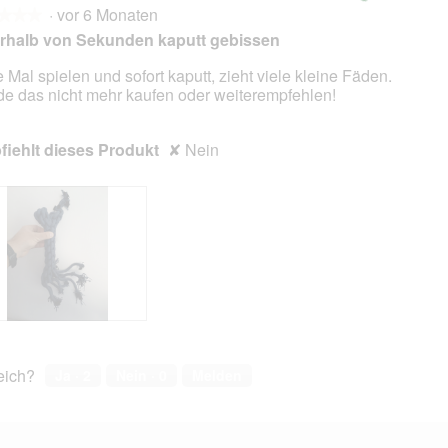
·
vor 6 Monaten
★★★
★★★
rhalb von Sekunden kaputt gebissen
e Mal spielen und sofort kaputt, zieht viele kleine Fäden.
e das nicht mehr kaufen oder weiterempfehlen!
en.
iehlt dieses Produkt
✘
Nein
reich?
Ja ·
2
Nein ·
0
Melden