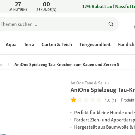
27
00
12% Rabatt auf Nassfutte
MINUTE(N)
SEKUNDE(N)
Aqua
Terra
Garten & Teich
Tiergesundheit
Für dich
le
AniOne Spielzeug Tau-Knochen zum Kauen und Zerren S
AniOne Taue & Seile
AniOne Spielzeug Tau-K
1.0
(1)
Produkt
Perfekt für kleine Hunde und 
Fördert Zieh- und Apportiersp
Hergestellt aus Baumwolle & 