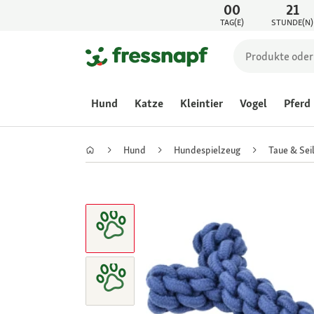
00
21
TAG(E)
STUNDE(N)
Hund
Katze
Kleintier
Vogel
Pferd
Hund
Hundespielzeug
Taue & Sei