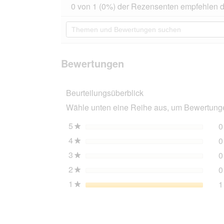
dieser
1
0 von 1 (0%) der Rezensenten empfehlen d
von
Aktion
5
navigierst
Themen
Sternen.
du
und
Bewertungen
zu
Bewertungen
lesen
den
suchen
für
Bewertungen.
AniOne
Bewertungen
Spielzeug
Tau-
Knochen
Beurteilungsüberblick
zum
Kauen
Wähle unten eine Reihe aus, um Bewertungen
und
Zerren
S
5
Sterne
0
★
4
Sterne
0
★
3
Sterne
0
★
2
Sterne
0
★
1
Sterne
1
★