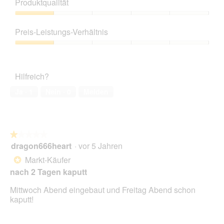
Produktqualität
Produktqualität,
1
Preis-Leistungs-Verhältnis
von
5
Preis-
Leistungs-
Verhältnis,
Hilfreich?
1
von
Ja ·
1
Nein ·
0
Melden
5
★★★★★
★★★★★
dragon666heart
·
vor 5 Jahren
1
von
Markt-Käufer
*
5
nach 2 Tagen kaputt
Sternen.
Mittwoch Abend eingebaut und Freitag Abend schon
kaputt!