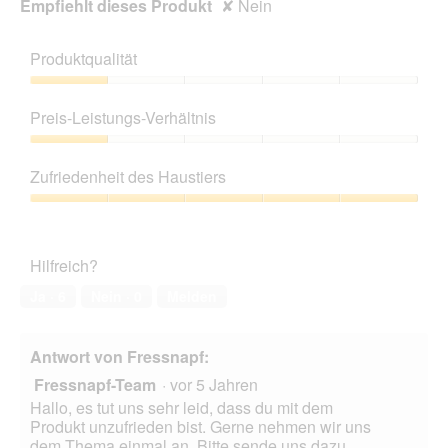
Empfiehlt dieses Produkt
✘
Nein
Produktqualität
Produktqualität,
1
Preis-Leistungs-Verhältnis
von
5
Preis-
Leistungs-
Zufriedenheit des Haustiers
Verhältnis,
1
Zufriedenheit
von
des
5
Haustiers,
Hilfreich?
5
von
Ja ·
6
Nein ·
0
Melden
5
Antwort von Fressnapf:
Fressnapf-Team
·
vor 5 Jahren
Hallo, es tut uns sehr leid, dass du mit dem
Produkt unzufrieden bist. Gerne nehmen wir uns
dem Thema einmal an. Bitte sende uns dazu