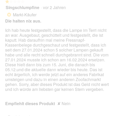
★★★★★
★★★★★
Singschlumpfine
·
vor 2 Jahren
1
von
Markt-Käufer
*
5
Die halten nix aus.
Sternen.
Ich hab heute festgestellt, dass die Lampe im Terri nicht
an war. Ausgebaut, geschüttelt und festgestellt, die ist
kaputt. Hab daraufhin mal meine Fressnapf-
Kassenbelege durchgeschaut und festgestellt, dass ich
seit dem 27.01.2024 schon 5 solcher Lampen gekauft
habe und alle recht schnell durchgebrannt sind. Die vom
27.01.2024 musste ich schon am 16.02.2024 ersetzen.
Diese hielt dann bis zum 15. Juni, die danach bis
05.12.und die aktuelle dann wieder bis heute. Das ist
echt ärgerlich, ich werde jetzt auf ein anderes Fabrikat
umsteigen und dazu in einen anderen Zoofachmarkt
gehen. Sorry, aber dieses Produkt ist das Geld nicht wert
und ich würde am liebsten gar keinen Stern vergeben.
Empfiehlt dieses Produkt
✘
Nein