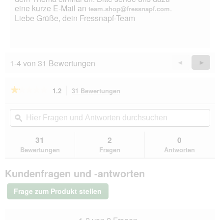
eine kurze E-Mail an
.
team.shop@fressnapf.com
Liebe Grüße, dein Fressnapf-Team
1-4 von 31 Bewertungen
Zurück
◄
Weiter
►
Reviews
Revie
★★★★★
★★★★★
1.2
31 Bewertungen
Mit
dieser
1.2
von
Aktion
Hier
Hie
5
navigierst
Fragen
ϙ
Fra
Sternen.
du
und
un
Bewertungen
zu
Antworten
Ant
31
2
0
lesen
den
durchsuchen
du
für
Bewertungen
Fragen
Antworten
Bewertungen.
AniOne
Terra
Kundenfragen und -antworten
Licht
&
Wärmespot
Frage zum Produkt stellen
50
W