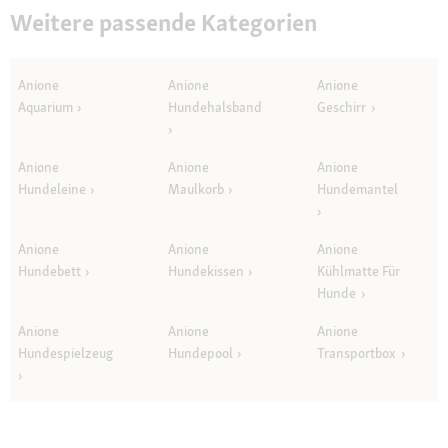
Weitere passende Kategorien
Anione
Anione
Anione
Aquarium
Hundehalsband
Geschirr
Anione
Anione
Anione
Hundeleine
Maulkorb
Hundemantel
Anione
Anione
Anione
Hundebett
Hundekissen
Kühlmatte Für
Hunde
Anione
Anione
Anione
Hundespielzeug
Hundepool
Transportbox