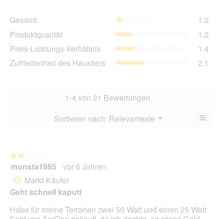
Ge
Gesamt
1.2
★★★★★
★★★★★
Dur
Pro
Produktqualität
1.2
Bew
Dur
1.2
Pre
Preis-Leistungs-Verhältnis
1.4
Bew
von
Lei
1.2
Zuf
Zufriedenheit des Haustiers
2.1
5.
Ver
von
des
Dur
5.
Hau
Bew
Dur
1.4
Bew
1-4 von 31 Bewertungen
von
2.1
5.
von
≡
Menü
Sortieren nach:
Relevanteste
?
▼
5.
Wen
du
auf
die
folg
★★★★★
★★★★★
Scha
monsta1985
·
vor 6 Jahren
2
klick
von
wird
Markt-Käufer
*
der
5
unte
Geht schnell kaputt
Sternen.
aufg
Inhal
Habe für meine Terrarien zwei 50 Watt und einen 25 Watt
aktua
Spot von AniOne gekauft, da ich dachte, so etwas Geld