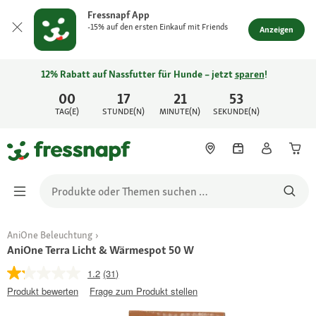
Fressnapf App
-15% auf den ersten Einkauf mit Friends
Anzeigen
12% Rabatt auf Nassfutter für Hunde – jetzt
sparen
!
00
17
21
53
TAG(E)
STUNDE(N)
MINUTE(N)
SEKUNDE(N)
AniOne Beleuchtung
AniOne Terra Licht & Wärmespot 50 W
1.2
(31)
Produkt bewerten
Frage zum Produkt stellen