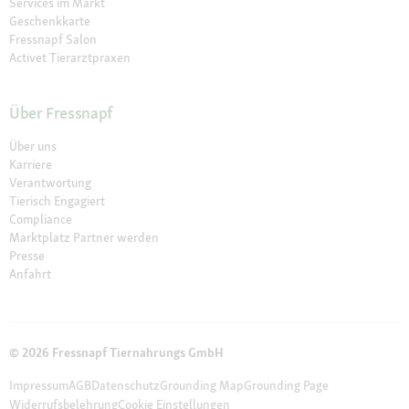
Services im Markt
Geschenkkarte
Fressnapf Salon
Activet Tierarztpraxen
Über Fressnapf
Über uns
Karriere
Verantwortung
Tierisch Engagiert
Compliance
Marktplatz Partner werden
Presse
Anfahrt
© 2026 Fressnapf Tiernahrungs GmbH
Impressum
AGB
Datenschutz
Grounding Map
Grounding Page
Widerrufsbelehrung
Cookie Einstellungen