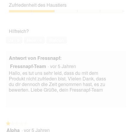
l
Leistungs-
n
d
e
Zufriedenheit des Haustiers
d
Verhältnis,
m
u
s
g
2
o
Zufriedenheit
r
e
e
von
d
des
c
r
ö
5
a
Haustiers,
h
A
f
Hilfreich?
l
2
g
k
f
e
von
e
t
Ja ·
5
Nein ·
4
Melden
n
s
5
b
i
e
D
r
o
t
i
a
n
Antwort von Fressnapf:
.
a
n
w
l
Fressnapf-Team
·
vor 5 Jahren
n
i
o
t
r
Hallo, es tut uns sehr leid, dass du mit dem
g
w
d
Produkt nicht zufrieden bist. Vielen Dank, dass
f
i
e
du dir dennoch die Zeit genommen hast, es zu
e
e
i
bewerten. Liebe Grüße, dein Fressnapf-Team
l
m
n
d
a
m
g
n
o
e
s
d
ö
i
a
f
e
l
★★★★★
★★★★★
f
h
e
Alpha
·
vor 5 Jahren
1