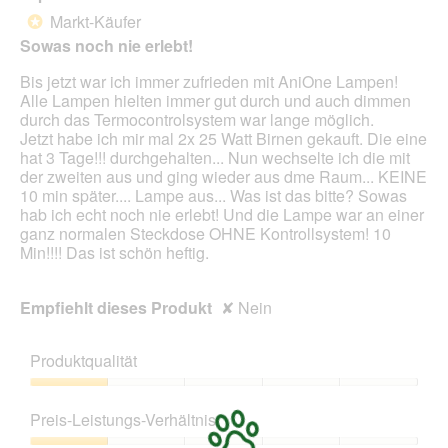
n
t
s
von
e
Markt-Käufer
.
D
*
5
t
.
i
Sowas noch nie erlebt!
Sternen.
.
.
a
s
l
Bis jetzt war ich immer zufrieden mit AniOne Lampen!
o
o
Alle Lampen hielten immer gut durch und auch dimmen
w
g
durch das Termocontrolsystem war lange möglich.
a
f
Jetzt habe ich mir mal 2x 25 Watt Birnen gekauft. Die eine
r
e
hat 3 Tage!!! durchgehalten... Nun wechselte ich die mit
e
l
der zweiten aus und ging wieder aus dme Raum... KEINE
n
d
10 min später.... Lampe aus... Was ist das bitte? Sowas
a
g
hab ich echt noch nie erlebt! Und die Lampe war an einer
l
e
ganz normalen Steckdose OHNE Kontrollsystem! 10
l
ö
Min!!!! Das ist schön heftig.
e
f
3
f
Empfiehlt dieses Produkt
✘
Nein
S
n
p
e
o
t
Produktqualität
t
.
s
Produktqualität,
n
1
Preis-Leistungs-Verhältnis
a
von
c