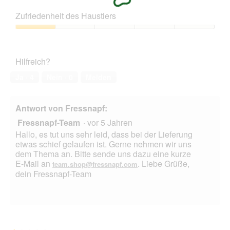
5
Preis-
h
Leistungs-
Zufriedenheit des Haustiers
k
Verhältnis,
u
1
Zufriedenheit
r
von
des
z
5
Haustiers,
e
Hilfreich?
1
r
von
Z
Ja ·
4
Nein ·
0
Melden
5
e
i
t
Antwort von Fressnapf:
Fressnapf-Team
·
vor 5 Jahren
Hallo, es tut uns sehr leid, dass bei der Lieferung
etwas schief gelaufen ist. Gerne nehmen wir uns
dem Thema an. Bitte sende uns dazu eine kurze
E-Mail an
. Liebe Grüße,
team.shop@fressnapf.com
dein Fressnapf-Team