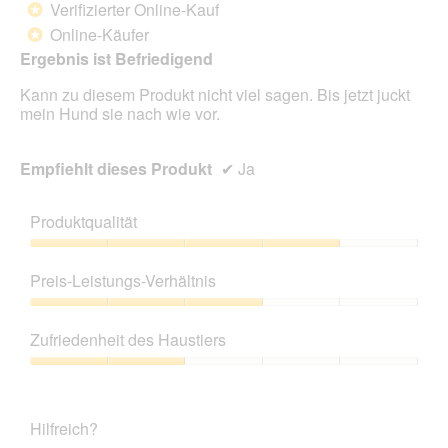
Verifizierter Online-Kauf
*
5
Online-Käufer
*
Sternen.
Ergebnis ist Befriedigend
Kann zu diesem Produkt nicht viel sagen. Bis jetzt juckt
mein Hund sie nach wie vor.
Empfiehlt dieses Produkt
✔
Ja
Produktqualität
Produktqualität,
4
Preis-Leistungs-Verhältnis
von
5
Preis-
Leistungs-
Zufriedenheit des Haustiers
Verhältnis,
3
Zufriedenheit
von
des
5
Haustiers,
Hilfreich?
2