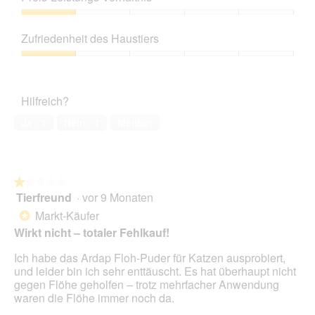
von
5
Preis-
Leistungs-
Zufriedenheit des Haustiers
Verhältnis,
1
Zufriedenheit
von
des
5
Haustiers,
Hilfreich?
1
von
Ja ·
1
Nein ·
1
Melden
5
★★★★★
★★★★★
Tierfreund
·
vor 9 Monaten
1
von
Markt-Käufer
*
5
Wirkt nicht – totaler Fehlkauf!
Sternen.
Ich habe das Ardap Floh-Puder für Katzen ausprobiert,
und leider bin ich sehr enttäuscht. Es hat überhaupt nicht
gegen Flöhe geholfen – trotz mehrfacher Anwendung
waren die Flöhe immer noch da.