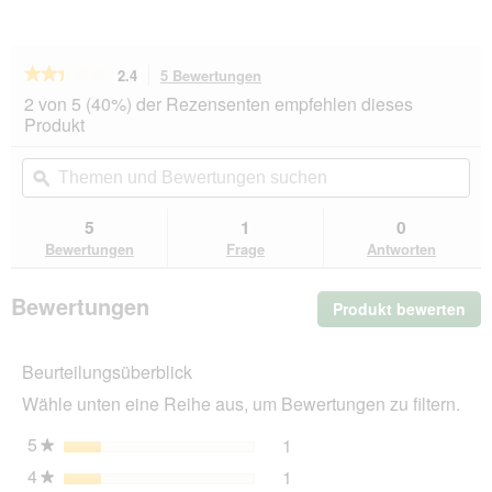
★★★★★
★★★★★
2.4
5 Bewertungen
Mit
dieser
2.4
2 von 5 (40%) der Rezensenten empfehlen dieses
von
Aktion
Produkt
5
navigierst
Sternen.
du
Themen
Th
Bewertungen
zu
und
ϙ
un
lesen
den
Bewertungen
Be
für
Bewertungen.
ARDAP
suchen
su
5
1
0
Zecken-
Bewertungen
Frage
Antworten
und
Flohpuder
150g
Bewertungen
Produkt bewerten
.
Mit
die
Beurteilungsüberblick
Akt
wir
Wähle unten eine Reihe aus, um Bewertungen zu filtern.
ein
mo
5
Sterne
1
1 Bewertung mit 5 Sterne
Auswählen, um nach Bewer
★
Dia
4
Sterne
1
geö
1 Bewertung mit 4 Sterne
Auswählen, um nach Bewer
★