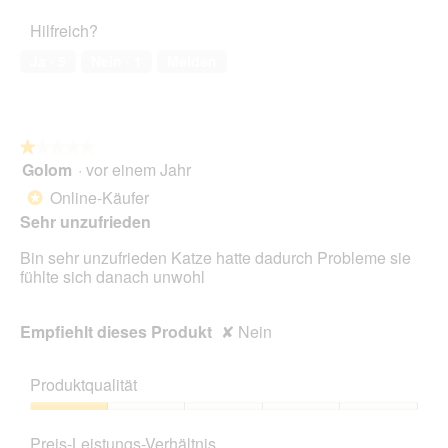
5
Haustiers,
Hilfreich?
5
von
Ja ·
5
Nein ·
1
Melden
5
★★★★★
★★★★★
Golom
·
vor einem Jahr
1
von
Online-Käufer
*
5
Sehr unzufrieden
Sternen.
Bin sehr unzufrieden Katze hatte dadurch Probleme sie
fühlte sich danach unwohl
Empfiehlt dieses Produkt
✘
Nein
Produktqualität
Produktqualität,
1
Preis-Leistungs-Verhältnis