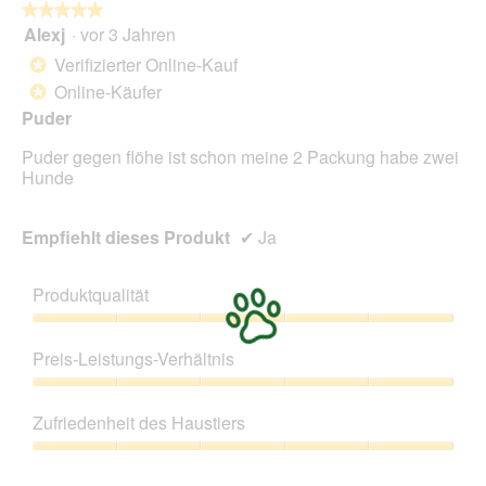
folg
★★★★★
★★★★★
Scha
Alexj
·
vor 3 Jahren
5
klick
von
wird
Verifizierter Online-Kauf
*
der
5
unte
Online-Käufer
*
Sternen.
aufg
Puder
Inhal
aktua
Puder gegen flöhe ist schon meine 2 Packung habe zwei
Hunde
Empfiehlt dieses Produkt
✔
Ja
Produktqualität
Produktqualität,
5
Preis-Leistungs-Verhältnis
von
5
Preis-
Leistungs-
Zufriedenheit des Haustiers
Verhältnis,
5
Zufriedenheit
von
des