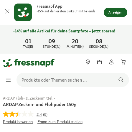
Fressnapf App
-15% auf den ersten Einkauf mit Friends
Anzeigen
-14% auf alle Artikel für deine Samtpfote – jetzt
sparen
!
01
09
20
08
TAG(E)
STUNDE(N)
MINUTE(N)
SEKUNDE(N)
ARDAP Floh- & Zeckenmittel
ARDAP Zecken- und Flohpuder 150g
2.4
(5)
Produkt bewerten
Frage zum Produkt stellen