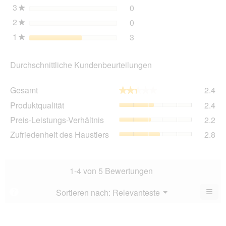
3
Sterne
0
0 Bewertungen mit 3 Ster
Auswählen, um nach Bewer
★
2
Sterne
0
0 Bewertungen mit 2 Ster
Auswählen, um nach Bewer
★
1
Sterne
3
3 Bewertungen mit 1 Ster
Auswählen, um nach Bewer
★
Durchschnittliche Kundenbeurteilungen
Ge
Gesamt
2.4
★★★★★
★★★★★
Dur
Pro
Produktqualität
2.4
Bew
Dur
2.4
Pre
Preis-Leistungs-Verhältnis
2.2
Bew
von
Lei
2.4
Zuf
Zufriedenheit des Haustiers
2.8
5.
Ver
von
des
Dur
5.
Hau
Bew
Dur
2.2
Bew
1-4 von 5 Bewertungen
von
2.8
5.
von
≡
Menü
Sortieren nach:
Relevanteste
?
▼
5.
Wen
du
auf
die