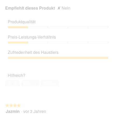
Empfiehlt dieses Produkt
✘
Nein
Produktqualität
Produktqualität,
1
Preis-Leistungs-Verhältnis
von
5
Preis-
Leistungs-
Zufriedenheit des Haustiers
Verhältnis,
1
Zufriedenheit
von
des
5
Haustiers,
Hilfreich?
5
von
Ja ·
0
Nein ·
1
Melden
5
★★★★★
★★★★★
Jazmin
·
vor 3 Jahren
4
von