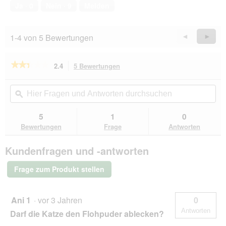
von
Ja ·
0
Nein ·
9
Melden
5
1-4 von 5 Bewertungen
Zurück
◄
Weiter
►
Reviews
Revie
★★★★★
★★★★★
2.4
5 Bewertungen
Mit
dieser
2.4
von
Aktion
Hier
Hie
5
navigierst
Fragen
ϙ
Fra
Sternen.
du
und
un
Bewertungen
zu
Antworten
Ant
5
1
0
lesen
den
durchsuchen
du
für
Bewertungen
Frage
Antworten
Bewertungen.
ARDAP
Zecken-
Kundenfragen und -antworten
und
Flohpuder
150g
Frage zum Produkt stellen
Ani 1
·
vor 3 Jahren
0
Antworten
Darf die Katze den Flohpuder ablecken?