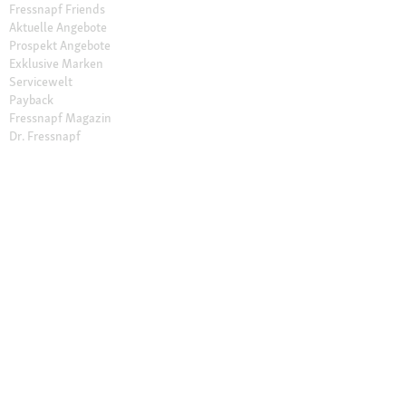
Fressnapf Friends
Aktuelle Angebote
Prospekt Angebote
Exklusive Marken
Servicewelt
Payback
Fressnapf Magazin
Dr. Fressnapf
Tierversicherung
Fressnapf Apotheke
Unsere Märkte
Märkte finden
Services im Markt
Geschenkkarte
Fressnapf Salon
Activet Tierarztpraxen
Über Fressnapf