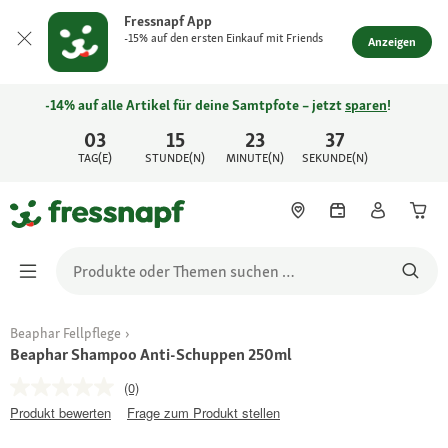
Fressnapf App
-15% auf den ersten Einkauf mit Friends
Anzeigen
-14% auf alle Artikel für deine Samtpfote – jetzt
sparen
!
03
15
23
37
TAG(E)
STUNDE(N)
MINUTE(N)
SEKUNDE(N)
Beaphar Fellpflege
Beaphar Shampoo Anti-Schuppen 250ml
(0)
Produkt bewerten
Frage zum Produkt stellen