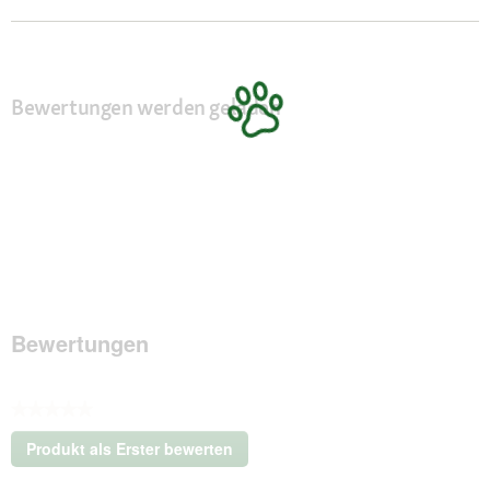
Bewertungen werden geladen
Bewertungen
★★★★★
Kein
Produkt als Erster bewerten
Beurteilungswert
.