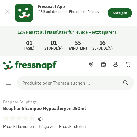
Fressnapf App
-15% auf den ersten Einkauf mit Friends
Anzeigen
12% Rabatt auf Nassfutter für Hunde – jetzt
sparen
!
01
01
55
16
TAG(E)
STUNDE(N)
MINUTE(N)
SEKUNDE(N)
Beaphar Fellpflege
Beaphar Shampoo Hypoallergen 250ml
(0)
Produkt bewerten
Frage zum Produkt stellen