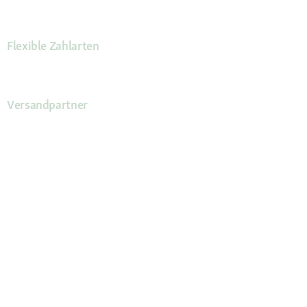
Flexible Zahlarten
Versandpartner
Deine Vorteile
Die Fressnapf App