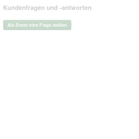
Mit
Kundenfragen und -antworten
dieser
Aktion
wird
ein
Als Erster eine Frage stellen
modales
Dialogfeld
geöffnet.