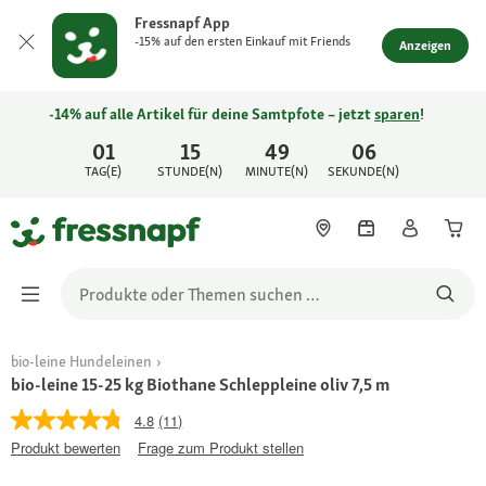
Fressnapf App
-15% auf den ersten Einkauf mit Friends
Anzeigen
-14% auf alle Artikel für deine Samtpfote – jetzt
sparen
!
01
15
49
06
TAG(E)
STUNDE(N)
MINUTE(N)
SEKUNDE(N)
bio-leine Hundeleinen
bio-leine 15-25 kg Biothane Schleppleine oliv 7,5 m
4.8
(11)
Produkt bewerten
Frage zum Produkt stellen