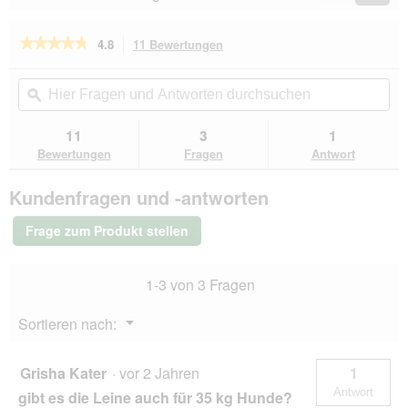
Reviews
Revie
★★★★★
★★★★★
4.8
11 Bewertungen
Mit
dieser
4.8
von
Aktion
Hier
Hie
5
navigierst
Fragen
ϙ
Fra
Sternen.
du
und
un
Bewertungen
zu
Antworten
Ant
11
3
1
lesen
den
durchsuchen
du
für
Bewertungen
Fragen
Antwort
Bewertungen.
bio-
leine
Kundenfragen und -antworten
15-
25
kg
Frage zum Produkt stellen
Biothane
Schleppleine
oliv
1-3 von 3 Fragen
7,5
m
Menü
Sortieren nach:
▼
Grisha Kater
·
vor 2 Jahren
1
Antwort
gibt es die Leine auch für 35 kg Hunde?