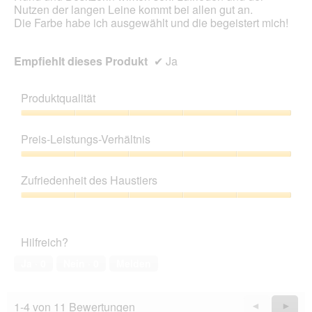
Nutzen der langen Leine kommt bei allen gut an.
Die Farbe habe ich ausgewählt und die begeistert mich!
Empfiehlt dieses Produkt
✔
Ja
Produktqualität
Produktqualität,
5
Preis-Leistungs-Verhältnis
von
5
Preis-
Leistungs-
Zufriedenheit des Haustiers
Verhältnis,
5
Zufriedenheit
von
des
5
Haustiers,
Hilfreich?
5
von
Ja ·
0
Nein ·
0
Melden
5
1-4 von 11 Bewertungen
Zurück
◄
Weiter
►