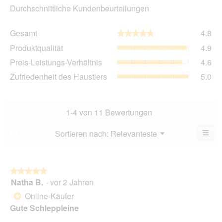
Durchschnittliche Kundenbeurteilungen
Ge
Gesamt
4.8
★★★★★
★★★★★
Dur
Pro
Produktqualität
4.9
Bew
Dur
4.8
Pre
Preis-Leistungs-Verhältnis
4.6
Bew
von
Lei
4.9
Zuf
Zufriedenheit des Haustiers
5.0
5.
Ver
von
des
Dur
5.
Hau
Bew
Dur
4.6
Bew
1-4 von 11 Bewertungen
von
5
5.
von
≡
Menü
Sortieren nach:
Relevanteste
?
▼
5.
Wen
du
auf
die
folg
★★★★★
★★★★★
Scha
Natha B.
·
vor 2 Jahren
5
klick
von
wird
Online-Käufer
*
der
5
unte
Gute Schleppleine
Sternen.
aufg
Inhal