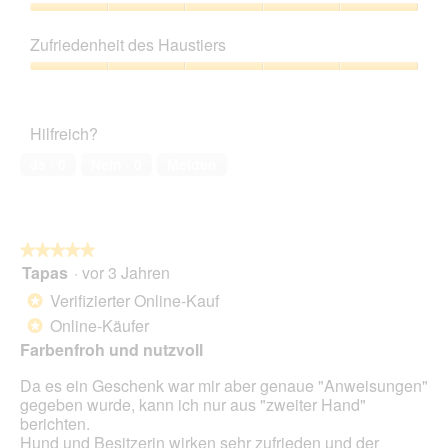
f
5
Preis-
f
Leistungs-
Zufriedenheit des Haustiers
n
Verhältnis,
e
5
Zufriedenheit
t
von
des
.
5
Haustiers,
Hilfreich?
5
von
Ja ·
0
Nein ·
0
Melden
5
★★★★★
★★★★★
Tapas
·
vor 3 Jahren
5
von
Verifizierter Online-Kauf
*
5
Online-Käufer
*
Sternen.
Farbenfroh und nutzvoll
Da es ein Geschenk war mir aber genaue "Anweisungen"
gegeben wurde, kann ich nur aus "zweiter Hand"
berichten.
Hund und Besitzerin wirken sehr zufrieden und der