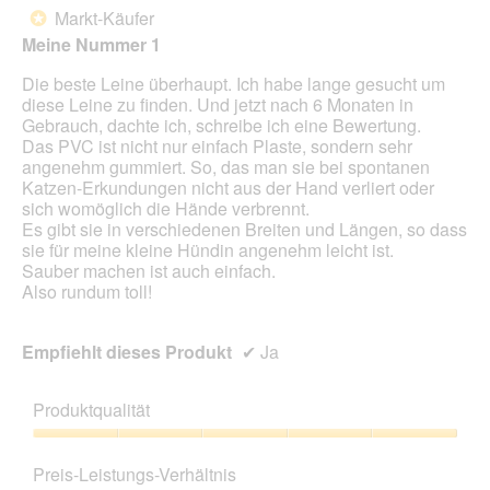
d
von
Markt-Käufer
*
e
5
Meine Nummer 1
i
Sternen.
n
Die beste Leine überhaupt. Ich habe lange gesucht um
m
diese Leine zu finden. Und jetzt nach 6 Monaten in
o
Gebrauch, dachte ich, schreibe ich eine Bewertung.
d
Das PVC ist nicht nur einfach Plaste, sondern sehr
a
angenehm gummiert. So, das man sie bei spontanen
l
Katzen-Erkundungen nicht aus der Hand verliert oder
e
sich womöglich die Hände verbrennt.
s
Es gibt sie in verschiedenen Breiten und Längen, so dass
D
sie für meine kleine Hündin angenehm leicht ist.
i
Sauber machen ist auch einfach.
a
Also rundum toll!
l
o
g
Empfiehlt dieses Produkt
✔
Ja
f
e
l
Produktqualität
d
g
Produktqualität,
e
5
Preis-Leistungs-Verhältnis
ö
von