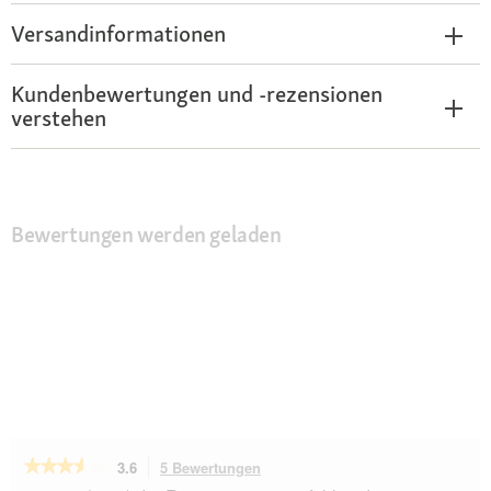
Versandinformationen
Kundenbewertungen und -rezensionen
verstehen
Bewertungen werden geladen
★★★★★
★★★★★
3.6
5 Bewertungen
Mit
dieser
3.6