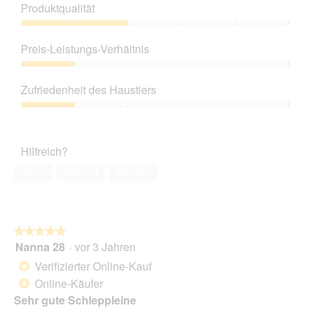
Produktqualität
Produktqualität,
2
Preis-Leistungs-Verhältnis
von
5
Preis-
Leistungs-
Zufriedenheit des Haustiers
Verhältnis,
1
Zufriedenheit
von
des
5
Haustiers,
Hilfreich?
1
von
Ja ·
1
Nein ·
0
Melden
5
★★★★★
★★★★★
Nanna 28
·
vor 3 Jahren
5
von
Verifizierter Online-Kauf
*
5
Online-Käufer
*
Sternen.
Sehr gute Schleppleine