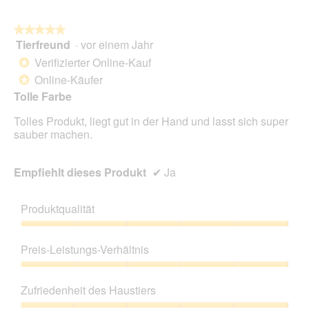
★★★★★
★★★★★
Tierfreund
·
vor einem Jahr
5
von
Verifizierter Online-Kauf
*
5
Online-Käufer
*
Sternen.
Tolle Farbe
Tolles Produkt, liegt gut in der Hand und lasst sich super
sauber machen.
Empfiehlt dieses Produkt
✔
Ja
Produktqualität
Produktqualität,
5
Preis-Leistungs-Verhältnis
von
5
Preis-
Leistungs-
Zufriedenheit des Haustiers
Verhältnis,