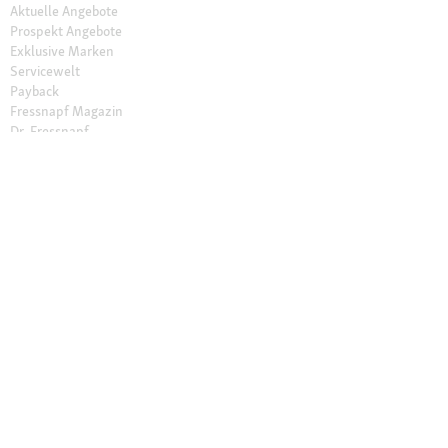
Aktuelle Angebote
Prospekt Angebote
Exklusive Marken
Servicewelt
Payback
Fressnapf Magazin
Dr. Fressnapf
Tierversicherung
Fressnapf Apotheke
Unsere Märkte
Märkte finden
Services im Markt
Geschenkkarte
Fressnapf Salon
Activet Tierarztpraxen
Über Fressnapf
Über uns