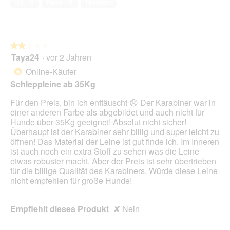
Ja ·
5
Nein ·
0
Melden
5
★★★★★
★★★★★
Taya24
·
vor 2 Jahren
2
von
Online-Käufer
*
5
Schleppleine ab 35Kg
Sternen.
Für den Preis, bin ich enttäuscht 😞 Der Karabiner war in
einer anderen Farbe als abgebildet und auch nicht für
Hunde über 35Kg geeignet! Absolut nicht sicher!
Überhaupt ist der Karabiner sehr billig und super leicht zu
öffnen! Das Material der Leine ist gut finde ich. Im Inneren
ist auch noch ein extra Stoff zu sehen was die Leine
etwas robuster macht. Aber der Preis ist sehr übertrieben
für die billige Qualität des Karabiners. Würde diese Leine
nicht empfehlen für große Hunde!
Empfiehlt dieses Produkt
✘
Nein