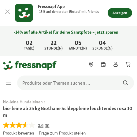
Fressnapf App
-15% auf den ersten Einkauf mit Friends
Anzeigen
-14% auf alle Artikel für deine Samtpfote – jetzt
sparen
!
02
22
05
04
TAG(E)
STUNDE(N)
MINUTE(N)
SEKUNDE(N)
bio-leine Hundeleinen
bio-leine ab 35 kg Biothane Schleppleine leuchtendes rosa 10
m
3.6
(5)
Produkt bewerten
Frage zum Produkt stellen