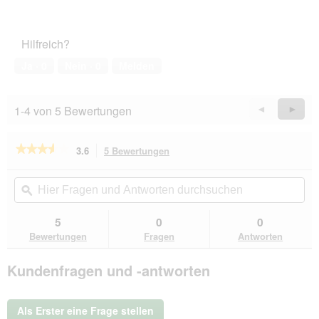
5
Zufriedenheit
von
des
5
Haustiers,
Hilfreich?
5
von
Ja ·
0
Nein ·
0
Melden
5
1-4 von 5 Bewertungen
Zurück
◄
Weiter
►
Reviews
Revie
★★★★★
★★★★★
3.6
5 Bewertungen
Mit
dieser
3.6
von
Aktion
Hier
Hie
5
navigierst
Fragen
ϙ
Fra
Sternen.
du
und
un
Bewertungen
zu
Antworten
Ant
5
0
0
lesen
den
durchsuchen
du
für
Bewertungen
Fragen
Antworten
Bewertungen.
bio-
leine
Kundenfragen und -antworten
ab
35
kg
Biothane
Als Erster eine Frage stellen
Schleppleine