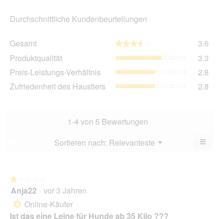
Durchschnittliche Kundenbeurteilungen
Ge
Gesamt
3.6
★★★★★
★★★★★
Dur
Pro
Produktqualität
3.3
Bew
Dur
3.6
Pre
Preis-Leistungs-Verhältnis
2.8
Bew
von
Lei
3.3
Zuf
Zufriedenheit des Haustiers
2.8
5.
Ver
von
des
Dur
5.
Hau
Bew
Dur
2.8
Bew
1-4 von 5 Bewertungen
von
2.8
5.
von
≡
Menü
Sortieren nach:
Relevanteste
?
▼
5.
Wen
du
auf
die
folg
★★★★★
★★★★★
Scha
Anja22
·
vor 3 Jahren
1
klick
von
wird
Online-Käufer
*
der
5
unte
Ist das eine Leine für Hunde ab 35 Kilo ???
Sternen.