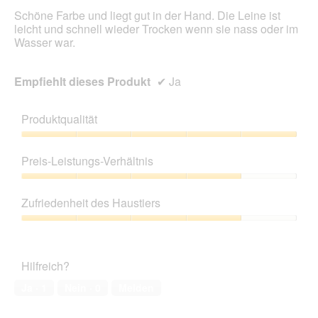
Schöne Farbe und liegt gut in der Hand. Die Leine ist
leicht und schnell wieder Trocken wenn sie nass oder im
Wasser war.
Empfiehlt dieses Produkt
✔
Ja
Produktqualität
Produktqualität,
5
Preis-Leistungs-Verhältnis
von
5
Preis-
Leistungs-
Zufriedenheit des Haustiers
Verhältnis,
4
Zufriedenheit
von
des
5
Haustiers,
Hilfreich?
4
von
Ja ·
1
Nein ·
0
Melden
5