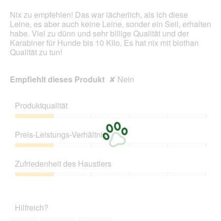
aufg
Inhal
Nix zu empfehlen! Das war lächerlich, als ich diese
aktua
Leine, es aber auch keine Leine, sonder ein Seil, erhalten
habe. Viel zu dünn und sehr billige Qualität und der
Karabiner für Hunde bis 10 Kilo. Es hat nix mit biothan
Qualität zu tun!
Empfiehlt dieses Produkt
✘
Nein
Produktqualität
Produktqualität,
1
Preis-Leistungs-Verhältnis
von
5
Preis-
Leistungs-
Zufriedenheit des Haustiers
Verhältnis,
1
Zufriedenheit
von
des
5
Haustiers,
Hilfreich?
1
von