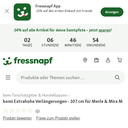
Fressnapf App
-15% auf den ersten Einkauf mit Friends
Anzeigen
-14% auf alle Artikel für deine Samtpfote – jetzt
sparen
!
02
06
46
54
TAG(E)
STUNDE(N)
MINUTE(N)
SEKUNDE(N)
bomi Türschutzgitter & Hundeklappen
bomi Extrahohe Verlängerungen - 107 cm für Merle & Mira M
(0)
Produkt bewerten
Frage zum Produkt stellen