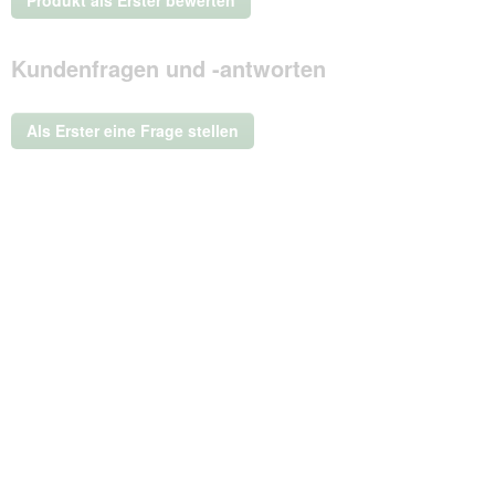
Produkt als Erster bewerten
Beurteilungswert
.
Mit
Kundenfragen und -antworten
dieser
Aktion
wird
ein
Als Erster eine Frage stellen
modales
Dialogfeld
geöffnet.