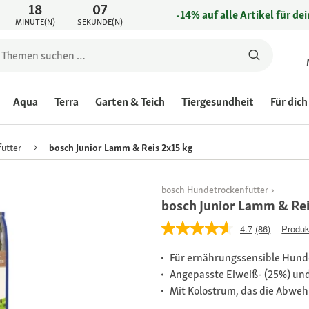
18
07
-14% auf alle Artikel für de
MINUTE(N)
SEKUNDE(N)
Aqua
Terra
Garten & Teich
Tiergesundheit
Für dich
utter
bosch Junior Lamm & Reis 2x15 kg
bosch Hundetrockenfutter
bosch Junior Lamm & Rei
4.7
(86)
Produk
Für ernährungssensible Hunde
Angepasste Eiweiß- (25%) und
Mit Kolostrum, das die Abweh