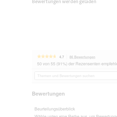
Bewertungen werden geladen
★★★★★
★★★★★
4.7
86 Bewertungen
Mit
dieser
4.7
50 von 55 (91%) der Rezensenten empfehl
von
Aktion
5
navigierst
Themen
Sternen.
du
und
Bewertungen
zu
Bewertungen
lesen
den
suchen
für
Bewertungen
bosch
Bewertungen
Junior
Lamm
&
Beurteilungsüberblick
Reis
2x15
Wähle unten eine Reihe aus, um Bewertungen
kg