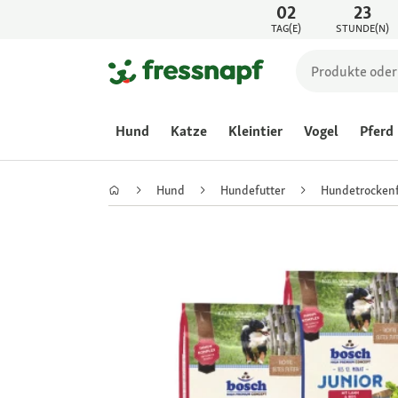
02
23
TAG(E)
STUNDE(N)
Hund
Katze
Kleintier
Vogel
Pferd
Hund
Hundefutter
Hundetrockenf