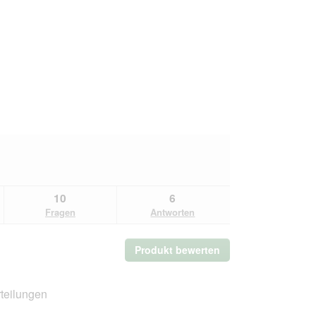
10
6
Fragen
Antworten
Produkt bewerten
.
Mit
dieser
Aktion
teilungen
wird