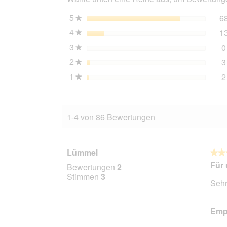
5
Sterne
6
★
4
Sterne
1
★
3
Sterne
0
★
2
Sterne
3
★
1
Sterne
2
★
1-4 von 86 Bewertungen
Lümmel
★★
★★
5
Für 
Bewertungen
2
von
Stimmen
3
Sehr
5
Stern
Empf