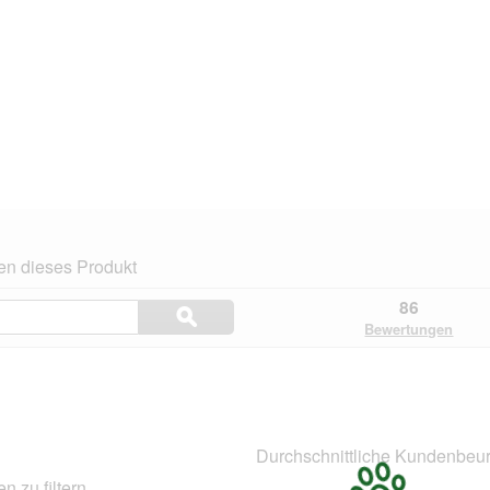
en dieses Produkt
Themen
86
ϙ
und
Suchen
Bewertungen
Bewertungen
suchen
.
Durchschnittliche Kundenbeur
 zu filtern.