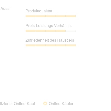
 Aussi
Produktqualität
Produktqualität,
5
Preis-Leistungs-Verhältnis
von
5
Preis-
Leistungs-
Zufriedenheit des Haustiers
Verhältnis,
4
Zufriedenheit
von
des
5
Haustiers,
5
von
5
fizierter Online-Kauf
Online-Käufer
*