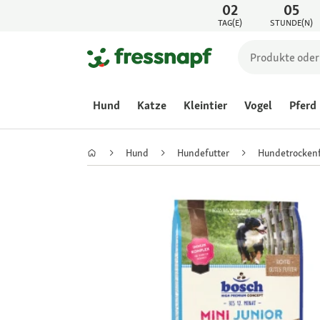
02
05
TAG(E)
STUNDE(N)
Hund
Katze
Kleintier
Vogel
Pferd
Hund
Hundefutter
Hundetrockenf