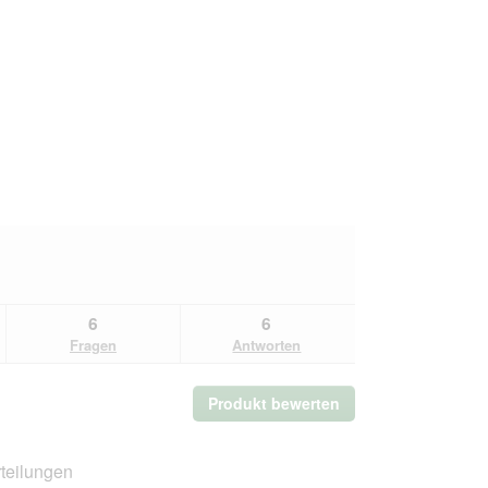
6
6
Fragen
Antworten
Produkt bewerten
.
Mit
dieser
Aktion
teilungen
wird