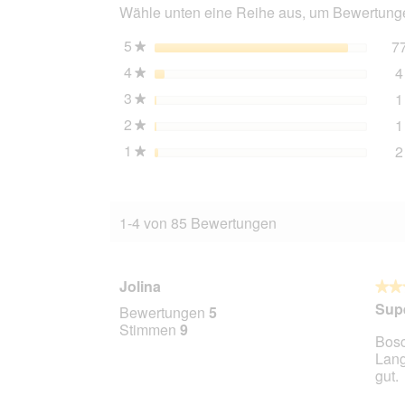
Wähle unten eine Reihe aus, um Bewertungen
5
Sterne
7
★
4
Sterne
4
★
3
Sterne
1
★
2
Sterne
1
★
1
Sterne
2
★
1-4 von 85 Bewertungen
Jolina
★★
★★
5
Supe
Bewertungen
5
von
Stimmen
9
Bosc
5
Lang
Stern
gut.