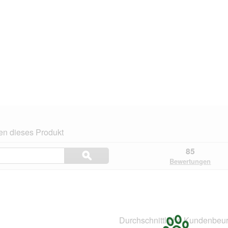
en dieses Produkt
Themen
85
ϙ
und
Suchen
Bewertungen
Bewertungen
suchen
.
Durchschnittliche Kundenbeur