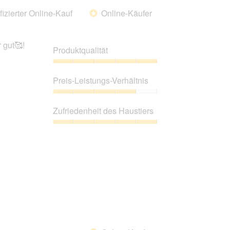
fizierter Online-Kauf
Online-Käufer
*
 gut🥰!
Produktqualität
Produktqualität,
5
Preis-Leistungs-Verhältnis
von
5
Preis-
Leistungs-
Zufriedenheit des Haustiers
Verhältnis,
4
Zufriedenheit
von
des
5
Haustiers,
5
von
5