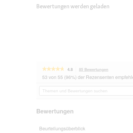
Bewertungen werden geladen
★★★★★
★★★★★
4.8
85 Bewertungen
Mit
dieser
4.8
53 von 55 (96%) der Rezensenten empfehl
von
Aktion
5
navigierst
Themen
Sternen.
du
und
Bewertungen
zu
Bewertungen
lesen
den
suchen
für
Bewertungen
bosch
Bewertungen
Mini
Junior
Geflügel
Beurteilungsüberblick
15
kg