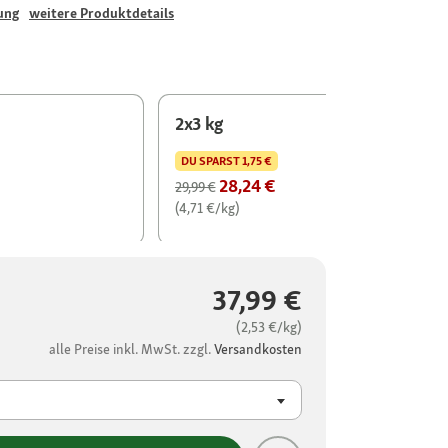
ung
weitere Produktdetails
2x3 kg
DU SPARST
1,75 €
28,24 €
29,99 €
(4,71 €/kg)
37,99 €
(2,53 €/kg)
alle Preise inkl. MwSt. zzgl.
Versandkosten