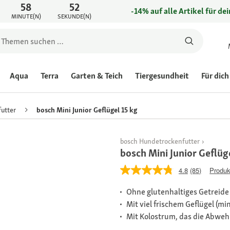
58
52
-14% auf alle Artikel für de
MINUTE(N)
SEKUNDE(N)
Aqua
Terra
Garten & Teich
Tiergesundheit
Für dich
utter
bosch Mini Junior Geflügel 15 kg
bosch Hundetrockenfutter
bosch Mini Junior Geflüg
4.8
(85)
Produk
Ohne glutenhaltiges Getreide 
Mit viel frischem Geflügel (mi
Mit Kolostrum, das die Abweh