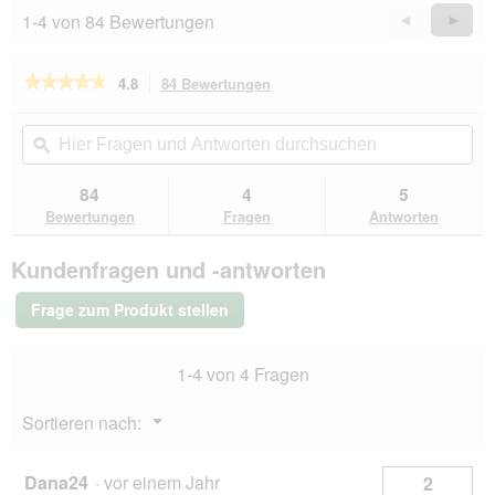
t
1-4 von 84 Bewertungen
Zurück
◄
Weiter
►
.
Reviews
Revie
★★★★★
★★★★★
4.8
84 Bewertungen
Mit
dieser
4.8
von
Aktion
Hier
Hie
5
navigierst
Fragen
ϙ
Fra
Sternen.
du
und
un
Bewertungen
zu
Antworten
Ant
84
4
5
lesen
den
durchsuchen
du
für
Bewertungen
Fragen
Antworten
Bewertungen.
bosch
Plus
Kundenfragen und -antworten
Strauß
&
Kartoffel
Frage zum Produkt stellen
2,5
kg
1-4 von 4 Fragen
Menü
Sortieren nach:
▼
Dana24
·
vor einem Jahr
2