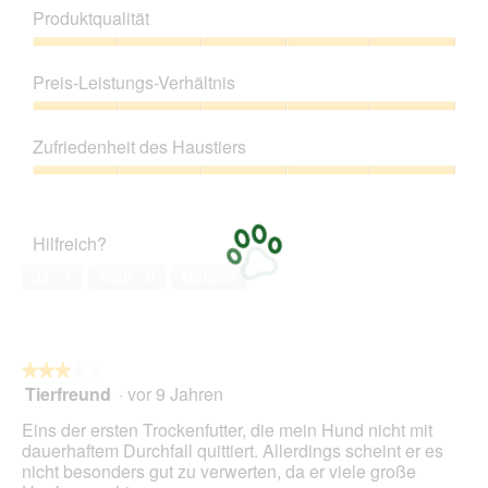
s
t
Produktqualität
F
o
u
M
Produktqualität,
t
i
5
Preis-Leistungs-Verhältnis
t
t
von
e
d
5
Preis-
r
i
Leistungs-
w
e
Zufriedenheit des Haustiers
Verhältnis,
i
s
5
Zufriedenheit
r
e
von
des
d
r
5
Haustiers,
i
A
Hilfreich?
5
m
k
von
S
t
Ja ·
1
Nein ·
0
Melden
5
c
i
h
o
l
n
a
w
★★★★★
★★★★★
f
i
Tierfreund
·
vor 9 Jahren
b
r
3
e
d
von
Eins der ersten Trockenfutter, die mein Hund nicht mit
w
e
5
dauerhaftem Durchfall quittiert. Allerdings scheint er es
a
i
Sternen.
nicht besonders gut zu verwerten, da er viele große
c
n