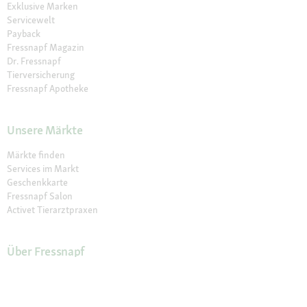
Exklusive Marken
Servicewelt
Payback
Fressnapf Magazin
Dr. Fressnapf
Tierversicherung
Fressnapf Apotheke
Unsere Märkte
Märkte finden
Services im Markt
Geschenkkarte
Fressnapf Salon
Activet Tierarztpraxen
Über Fressnapf
Über uns
Karriere
Verantwortung