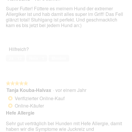
klick
von
wird
Super Futter! Füttere es meinem Hund der extremer
der
5
unte
Allergiker ist und hab damit alles super im Griff! Das Fell
Sternen.
aufg
glänzt total! Stuhlgang ist perfekt. Und geschmacklich
Inhal
kam es bis jetzt bei jedem Hund an:)
aktua
Hilfreich?
Ja ·
12
Nein ·
1
Melden
★★★★★
★★★★★
Tanja Kouba-Halvax
·
vor einem Jahr
5
von
Verifizierter Online-Kauf
*
5
Online-Käufer
*
Sternen.
Hefe Allergie
Sehr gut verträglich bei Hunden mit Hefe Allergie, damit
haben wir die Symptome wie Juckreiz und