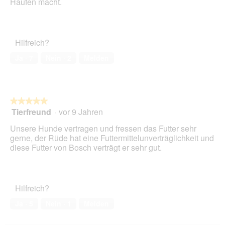
Haufen macht.
h
m
t
o
d
a
Hilfreich?
l
e
Ja ·
7
Nein ·
2
Melden
s
D
i
a
l
★★★★★
★★★★★
o
Tierfreund
·
vor 9 Jahren
5
g
von
Unsere Hunde vertragen und fressen das Futter sehr
f
5
gerne, der Rüde hat eine Futtermittelunverträglichkeit und
e
Sternen.
diese Futter von Bosch verträgt er sehr gut.
l
d
g
e
ö
Hilfreich?
f
Ja ·
5
Nein ·
1
Melden
f
n
e