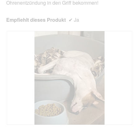
Ohrenentzündung in den Griff bekommen!
Empfiehlt dieses Produkt
✔
Ja
D
F
a
o