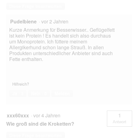
Diese Frage beantworten
Pudelbiene
·
vor 2 Jahren
Kurze Anmerkung für Besserwisser.. Geflügelfett
ist kein Protein ! Es handelt sich also durchaus
um Monoprotein. Ich füttere meinem
Allergikerhund schon lange Strauß. In allen
Produkten unterschiedlicher Anbieter sind auch
Fette enthalten.
Hilfreich?
Ja ·
3
Nein ·
0
Melden
xxx60xxx
·
vor 4 Jahren
1
Antwort
Wie groß sind die Kroketten?
Diese Frage beantworten