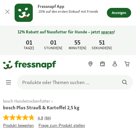
Fressnapf App
-15% auf den ersten Einkauf mit Friends
Anzeigen
12% Rabatt auf Nassfutter für Hunde – jetzt
sparen
!
01
01
55
51
TAG(E)
STUNDE(N)
MINUTE(N)
SEKUNDE(N)
bosch Hundetrockenfutter
bosch Plus Strauß & Kartoffel 2,5 kg
4.8
(84)
Produkt bewerten
Frage zum Produkt stellen