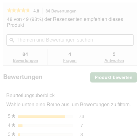
★★★★★
★★★★★
4.8
84 Bewertungen
Mit
dieser
4.8
48 von 49 (98%) der Rezensenten empfehlen dieses
von
Aktion
Produkt
5
navigierst
Sternen.
du
Themen
Th
Bewertungen
zu
und
ϙ
un
lesen
den
Bewertungen
Be
für
Bewertungen.
bosch
suchen
su
84
4
5
Plus
Bewertungen
Fragen
Antworten
Strauß
&
Kartoffel
Bewertungen
Produkt bewerten
.
2,5
kg
Mit
die
Beurteilungsüberblick
Akt
wir
Wähle unten eine Reihe aus, um Bewertungen zu filtern.
ein
mo
5
Sterne
73
73 Bewertungen mit 5 St
Auswählen, um nach Bewer
★
Dia
4
Sterne
7
geö
7 Bewertungen mit 4 Ster
Auswählen, um nach Bewer
★
3
Sterne
3
3 Bewertungen mit 3 Ster
Auswählen, um nach Bewer
★