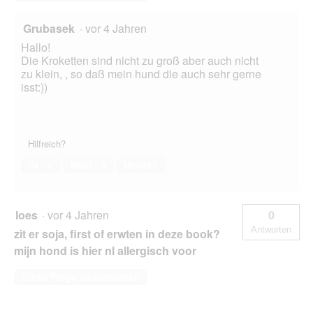
Grubasek
·
vor 4 Jahren
Hallo!
Die Kroketten sind nicht zu groß aber auch nicht
zu klein, , so daß mein hund die auch sehr gerne
isst:))
Hilfreich?
Ja ·
0
Nein ·
3
Melden
loes
·
vor 4 Jahren
0
Antworten
zit er soja, first of erwten in deze book?
mijn hond is hier nl allergisch voor
Diese Frage beantworten