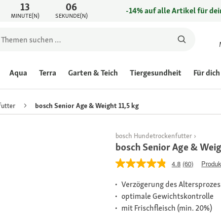
13
06
-14% auf alle Artikel für de
MINUTE(N)
SEKUNDE(N)
Aqua
Terra
Garten & Teich
Tiergesundheit
Für dich
utter
bosch Senior Age & Weight 11,5 kg
bosch Hundetrockenfutter
bosch Senior Age & Weig
4.8
(60)
Produk
Verzögerung des Altersprozes
optimale Gewichtskontrolle
mit Frischfleisch (min. 20%)