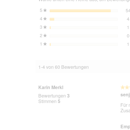
5
Sterne
5
★
4
Sterne
4
★
3
Sterne
1
★
2
Sterne
0
★
1
Sterne
1
★
1-4 von 60 Bewertungen
Karin Merkl
★★
★★
5
senj
Bewertungen
3
von
Stimmen
5
Für 
5
Zusa
Stern
Empf