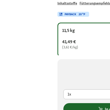
Inhaltsstoffe
Fütterungsempfehl
PAYBACK
20 °P
11,5 kg
41,49 €
(3,61 €/kg)
1x
In