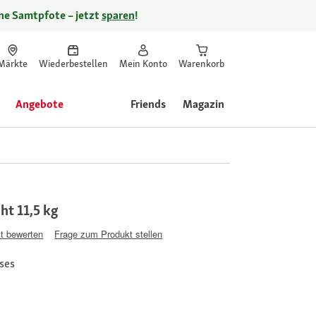
ine Samtpfote – jetzt
sparen
!
Märkte
Wiederbestellen
Mein Konto
Warenkorb
Angebote
Friends
Magazin
ht 11,5 kg
t bewerten
Frage zum Produkt stellen
ses