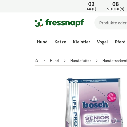
02
08
TAG(E)
STUNDE(N)
Hund
Katze
Kleintier
Vogel
Pferd
Hund
Hundefutter
Hundetrockenf