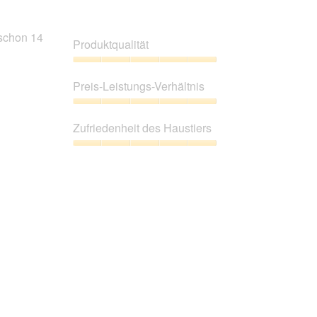
 schon 14
Produktqualität
Produktqualität,
5
Preis-Leistungs-Verhältnis
von
5
Preis-
Leistungs-
Zufriedenheit des Haustiers
Verhältnis,
5
Zufriedenheit
von
des
5
Haustiers,
5
von
5