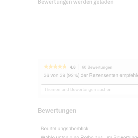
Bewertungen werden geladen
★★★★★
★★★★★
4.8
60 Bewertungen
Mit
dieser
4.8
36 von 39 (92%) der Rezensenten empfehl
von
Aktion
5
navigierst
Themen
Sternen.
du
und
Bewertungen
zu
Bewertungen
lesen
den
suchen
für
Bewertungen
bosch
Bewertungen
Senior
Age
&
Beurteilungsüberblick
Weight
11,5
Wähle unten eine Reihe aus, um Bewertungen
kg