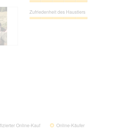
5
Preis-
Leistungs-
Zufriedenheit des Haustiers
Verhältnis,
5
Zufriedenheit
von
des
5
Haustiers,
5
von
5
fizierter Online-Kauf
Online-Käufer
*