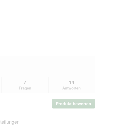
7
14
Fragen
Antworten
Produkt bewerten
.
Mit
dieser
Aktion
teilungen
wird