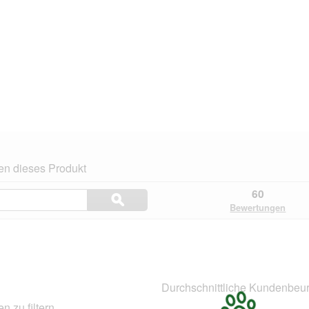
en dieses Produkt
Themen
60
ϙ
und
Suchen
Bewertungen
Bewertungen
suchen
.
Durchschnittliche Kundenbeur
 zu filtern.