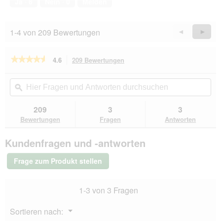
Ja ·
6
Nein ·
0
Melden
5
1-4 von 209 Bewertungen
Zurück
◄
Weiter
►
Reviews
Revie
★★★★★
★★★★★
4.6
209 Bewertungen
Mit
dieser
4.6
von
Aktion
Hier
Hie
5
navigierst
Fragen
ϙ
Fra
Sternen.
du
und
un
Bewertungen
zu
Antworten
Ant
209
3
3
lesen
den
durchsuchen
du
für
Bewertungen
Fragen
Antworten
Bewertungen.
BOZITA
Häppchen
Kundenfragen und -antworten
in
Gelee
6x370g
Frage zum Produkt stellen
Huhn
1-3 von 3 Fragen
Menü
Sortieren nach:
▼