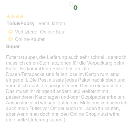
o
i
n
a
w
l
★★★★★
★★★★★
i
o
Tofu&Pocky
·
vor 3 Jahren
r
4
g
d
von
Verifizierter Online-Kauf
*
f
e
5
Online-Käufer
e
*
i
Sternen.
l
n
Super
d
m
g
Futter ist super, die Lieferung auch sehr schnell, dennoch
o
e
muss ich einen Stern abziehen für die Verpackung beim
d
ö
Futter. Es kommt kein Paket heil an, die
a
f
Dosen/Tetrapacks sind fallen lose im Karton rum, sind
l
f
eingedellt. Die Post musste jedes Paket nachkleben und
e
n
vermutlich auch die ausgefallenen Dosen einsammeln.
s
e
Das müsst ihr dringend ändern und vielleicht mit
D
t
passenderen Kartonagen und/oder Stopfpapier arbeiten.
i
.
Ansonsten sind wir sehr zufrieden. Meistens versuche ich
a
auch mein Futter vor Ort bei euch im Laden zu kaufen,
l
aber wenn man doch mal den Online Shop nutzt wäre
o
eine heile Lieferung super :)
g
f
e