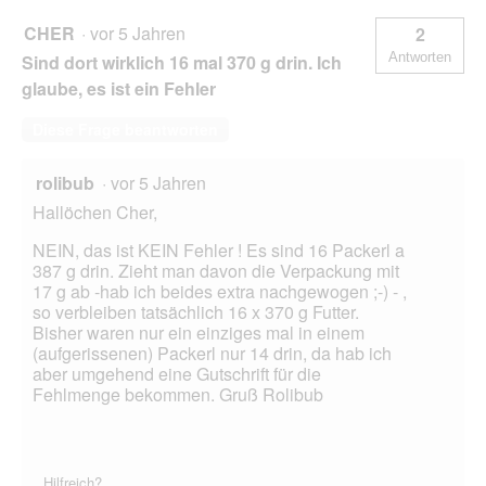
CHER
·
vor 5 Jahren
2
Antworten
Sind dort wirklich 16 mal 370 g drin. Ich
glaube, es ist ein Fehler
Diese Frage beantworten
rolibub
·
vor 5 Jahren
Hallöchen Cher,
NEIN, das ist KEIN Fehler ! Es sind 16 Packerl a
387 g drin. Zieht man davon die Verpackung mit
17 g ab -hab ich beides extra nachgewogen ;-) - ,
so verbleiben tatsächlich 16 x 370 g Futter.
Bisher waren nur ein einziges mal in einem
(aufgerissenen) Packerl nur 14 drin, da hab ich
aber umgehend eine Gutschrift für die
Fehlmenge bekommen. Gruß Rolibub
Hilfreich?