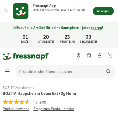
Fressnapf App
-15% auf den ersten Einkauf mit Friends
Anzeigen
-14% auf alle Artikel für deine Samtpfote – jetzt
sparen
!
01
20
23
03
TAG(E)
STUNDE(N)
MINUTE(N)
SEKUNDE(N)
BOZITA Nassfutter
BOZITA Häppchen in Gelee 6x370g Huhn
4.6
(209)
Produkt bewerten
Frage zum Produkt stellen