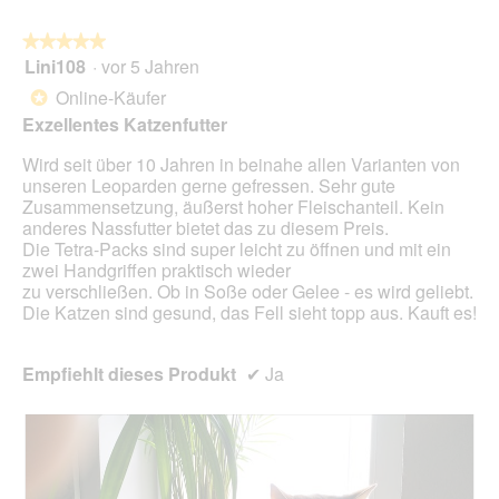
auf
die
folg
★★★★★
★★★★★
Scha
Lini108
·
vor 5 Jahren
5
klick
von
wird
Online-Käufer
*
der
5
unte
Exzellentes Katzenfutter
Sternen.
aufg
Inhal
Wird seit über 10 Jahren in beinahe allen Varianten von
aktua
unseren Leoparden gerne gefressen. Sehr gute
Zusammensetzung, äußerst hoher Fleischanteil. Kein
anderes Nassfutter bietet das zu diesem Preis.
Die Tetra-Packs sind super leicht zu öffnen und mit ein
zwei Handgriffen praktisch wieder
zu verschließen. Ob in Soße oder Gelee - es wird geliebt.
Die Katzen sind gesund, das Fell sieht topp aus. Kauft es!
Empfiehlt dieses Produkt
✔
Ja