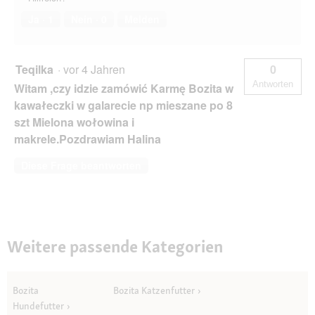
Ja ·
1
Nein ·
0
Melden
Teqilka
·
vor 4 Jahren
0
Antworten
Witam ,czy idzie zamówić Karmę Bozita w
kawałeczki w galarecie np mieszane po 8
szt Mielona wołowina i
makrele.Pozdrawiam Halina
Diese Frage beantworten
Weitere passende Kategorien
Bozita
Bozita Katzenfutter
Hundefutter