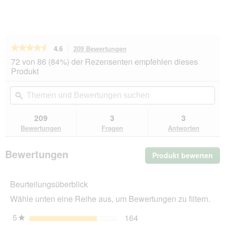
★★★★★
★★★★★
4.6
209 Bewertungen
Mit
dieser
4.6
72 von 86 (84%) der Rezensenten empfehlen dieses
von
Aktion
Produkt
5
navigierst
Sternen.
du
Themen
Th
Bewertungen
zu
und
ϙ
un
lesen
den
Bewertungen
Be
für
Bewertungen.
BOZITA
suchen
su
209
3
3
Häppchen
Bewertungen
Fragen
Antworten
in
Gelee
6x370g
Bewertungen
Produkt bewerten
.
Huhn
Mit
die
Beurteilungsüberblick
Akt
wir
Wähle unten eine Reihe aus, um Bewertungen zu filtern.
ein
mo
5
Sterne
164
164 Bewertungen mit 5 
Auswählen, um nach Bewe
★
Dia