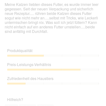
Meine Katzen liebten dieses Futter, es wurde immer leer
gegessen. Seit der neuen Verpackung und sicherlich
neue Rezeptur..... rühren beide Katzen dieses Futter
sogut wie nicht mehr an.....selbst mit Tricks, wie Leckerli
untermischen bringt nix. Was soll ich jetzt füttern? Kann
nicht einfach auf ein anderes Futter umstellen.....beide
sind anfällig mit Durchfall.
Produktqualität
Produktqualität,
2
Preis-Leistungs-Verhältnis
von
5
Preis-
Leistungs-
Zufriedenheit des Haustiers
Verhältnis,
4
Zufriedenheit
von
des
5
Haustiers,
Hilfreich?
1
von