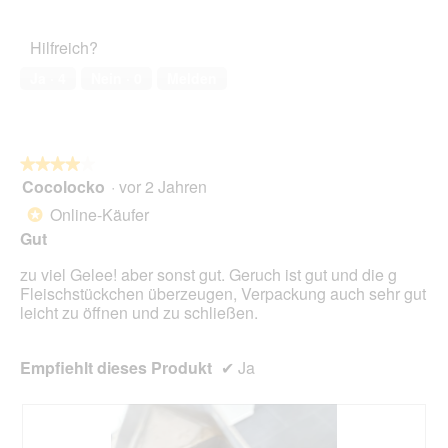
von
des
r
5
Haustiers,
A
Hilfreich?
5
k
von
t
Ja ·
4
Nein ·
0
Melden
5
i
o
n
w
★★★★★
★★★★★
i
Cocolocko
·
vor 2 Jahren
r
4
d
von
Online-Käufer
*
e
5
Gut
i
Sternen.
n
zu viel Gelee! aber sonst gut. Geruch ist gut und die g
m
Fleischstückchen überzeugen, Verpackung auch sehr gut
o
leicht zu öffnen und zu schließen.
d
a
l
Empfiehlt dieses Produkt
✔
Ja
e
s
D
i