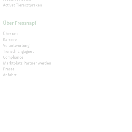
Activet Tierarztpraxen
Über Fressnapf
Über uns
Karriere
Verantwortung
Tierisch Engagiert
Compliance
Marktplatz Partner werden
Presse
Anfahrt
© 2026 Fressnapf Tiernahrungs GmbH
Impressum
AGB
Datenschutz
Grounding Map
Grounding Page
Widerrufsbelehrung
Cookie Einstellungen