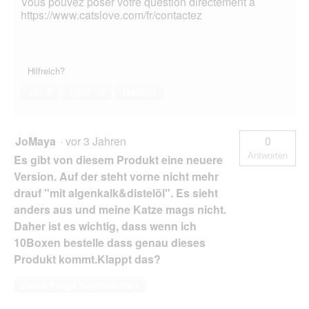
Vous pouvez poser votre question directement à
https://www.catslove.com/fr/contactez
Hilfreich?
Ja ·
0
Nein ·
0
Melden
JoMaya
·
vor 3 Jahren
0
Antworten
Es gibt von diesem Produkt eine neuere
Version. Auf der steht vorne nicht mehr
drauf "mit algenkalk&distelöl". Es sieht
anders aus und meine Katze mags nicht.
Daher ist es wichtig, dass wenn ich
10Boxen bestelle dass genau dieses
Produkt kommt.Klappt das?
Diese Frage beantworten