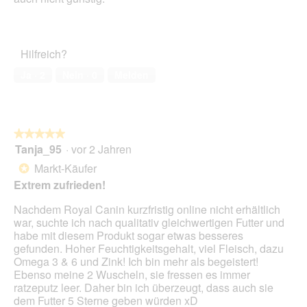
l
n
d
m
g
o
e
d
ö
Hilfreich?
a
f
l
Ja ·
2
Nein ·
0
Melden
f
e
n
s
e
D
t
i
.
a
★★★★★
★★★★★
l
Tanja_95
·
vor 2 Jahren
5
o
von
Markt-Käufer
*
g
5
Extrem zufrieden!
f
Sternen.
e
Nachdem Royal Canin kurzfristig online nicht erhältlich
l
war, suchte ich nach qualitativ gleichwertigen Futter und
d
habe mit diesem Produkt sogar etwas besseres
g
gefunden. Hoher Feuchtigkeitsgehalt, viel Fleisch, dazu
e
Omega 3 & 6 und Zink! Ich bin mehr als begeistert!
ö
Ebenso meine 2 Wuscheln, sie fressen es immer
f
ratzeputz leer. Daher bin ich überzeugt, dass auch sie
f
dem Futter 5 Sterne geben würden xD
n