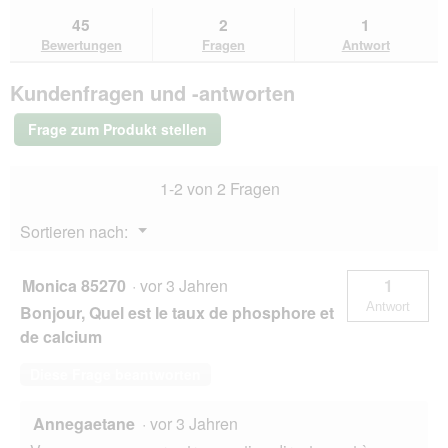
du
Bewertungen
zu
Antworten
Ant
45
2
1
lesen
den
durchsuchen
du
für
Bewertungen
Fragen
Antwort
Bewertungen.
CAT'S
LOVE
Kundenfragen und -antworten
Katzenfutter
Katze
Junior
Frage zum Produkt stellen
in
Gelee
Huhn
1-2 von 2 Fragen
mit
Algenkalk
und
Menü
Sortieren nach:
Distelöl
▼
48x85
g
Monica 85270
·
vor 3 Jahren
1
Antwort
Bonjour, Quel est le taux de phosphore et
de calcium
Diese Frage beantworten
Annegaetane
·
vor 3 Jahren