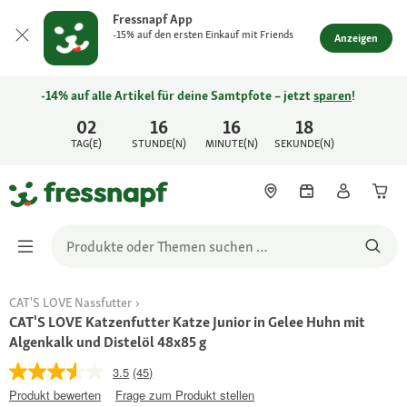
Fressnapf App
-15% auf den ersten Einkauf mit Friends
Anzeigen
-14% auf alle Artikel für deine Samtpfote – jetzt
sparen
!
02
16
16
18
TAG(E)
STUNDE(N)
MINUTE(N)
SEKUNDE(N)
CAT'S LOVE Nassfutter
CAT'S LOVE Katzenfutter Katze Junior in Gelee Huhn mit
Algenkalk und Distelöl 48x85 g
3.5
(45)
Produkt bewerten
Frage zum Produkt stellen