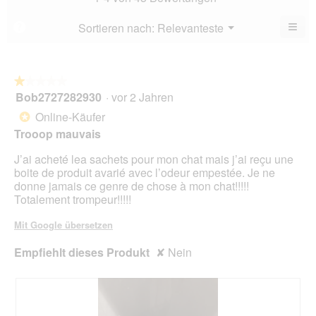
3.3
5.
von
≡
Menü
Sortieren nach:
Relevanteste
?
▼
5.
Wen
du
auf
die
folg
★★★★★
★★★★★
Scha
Bob2727282930
·
vor 2 Jahren
1
klick
von
wird
Online-Käufer
*
der
5
unte
Trooop mauvais
Sternen.
aufg
Inhal
J’ai acheté lea sachets pour mon chat mais j’ai reçu une
aktua
boite de produit avarié avec l’odeur empestée. Je ne
donne jamais ce genre de chose à mon chat!!!!!
Totalement trompeur!!!!!
Mit Google übersetzen
Empfiehlt dieses Produkt
✘
Nein