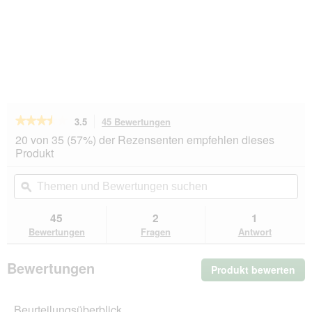
★★★★★
★★★★★
3.5
45 Bewertungen
Mit
dieser
3.5
20 von 35 (57%) der Rezensenten empfehlen dieses
von
Aktion
Produkt
5
navigierst
Sternen.
du
Themen
Th
Bewertungen
zu
und
ϙ
un
lesen
den
Bewertungen
Be
für
Bewertungen.
CAT'S
suchen
su
45
2
1
LOVE
Bewertungen
Fragen
Antwort
Katzenfutter
Katze
Junior
Bewertungen
Produkt bewerten
.
in
Gelee
Mit
Huhn
die
mit
Beurteilungsüberblick
Akt
Algenkalk