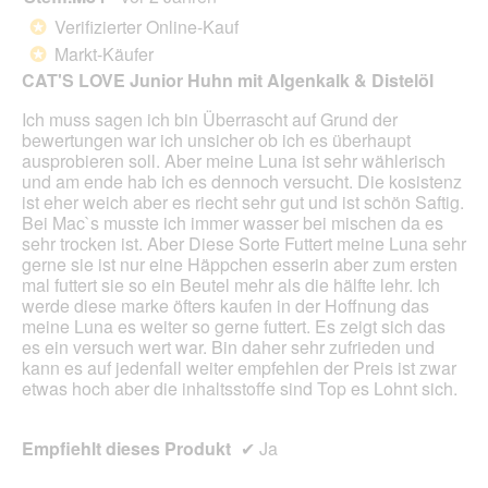
von
Verifizierter Online-Kauf
*
5
Markt-Käufer
*
Sternen.
CAT'S LOVE Junior Huhn mit Algenkalk & Distelöl
Ich muss sagen ich bin Überrascht auf Grund der
bewertungen war ich unsicher ob ich es überhaupt
ausprobieren soll. Aber meine Luna ist sehr wählerisch
und am ende hab ich es dennoch versucht. Die kosistenz
ist eher weich aber es riecht sehr gut und ist schön Saftig.
Bei Mac`s musste ich immer wasser bei mischen da es
sehr trocken ist. Aber Diese Sorte Futtert meine Luna sehr
gerne sie ist nur eine Häppchen esserin aber zum ersten
mal futtert sie so ein Beutel mehr als die hälfte lehr. Ich
werde diese marke öfters kaufen in der Hoffnung das
meine Luna es weiter so gerne futtert. Es zeigt sich das
es ein versuch wert war. Bin daher sehr zufrieden und
kann es auf jedenfall weiter empfehlen der Preis ist zwar
etwas hoch aber die inhaltsstoffe sind Top es Lohnt sich.
Empfiehlt dieses Produkt
✔
Ja