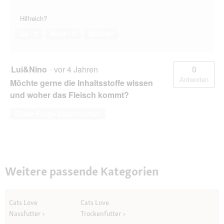
Hilfreich?
Ja ·
0
Nein ·
0
Melden
Lui&Nino
·
vor 4 Jahren
0
Antworten
Möchte gerne die Inhaltsstoffe wissen
und woher das Fleisch kommt?
Diese Frage beantworten
Weitere passende Kategorien
Cats Love
Cats Love
Nassfutter
Trockenfutter