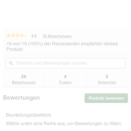
★★★★★
★★★★★
4.3
26 Bewertungen
Mit
dieser
4.3
19 von 19 (100%) der Rezensenten empfehlen dieses
von
Aktion
Produkt
5
navigierst
Sternen.
du
Themen
Th
Bewertungen
zu
und
ϙ
un
lesen
den
Bewertungen
Be
für
Bewertungen.
CAT'S
suchen
su
26
4
5
LOVE
Bewertungen
Fragen
Antworten
Nassfutter
Katze
Adult
Bewertungen
Produkt bewerten
.
Fisch
und
Mit
Huhn
die
6x200
Beurteilungsüberblick
Akt
g
wir
Wähle unten eine Reihe aus, um Bewertungen zu filtern.
ein