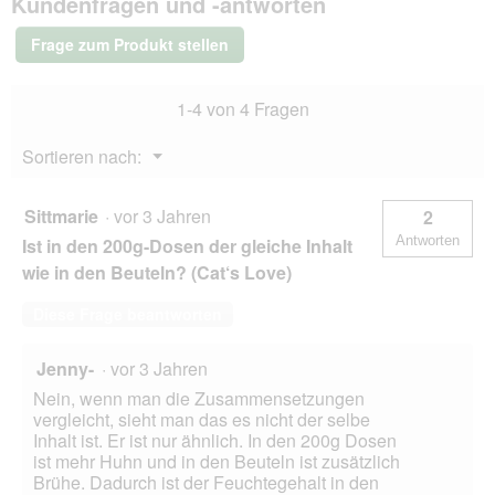
Kundenfragen und -antworten
Katze
Adult
Frage zum Produkt stellen
Fisch
und
Huhn
1-4 von 4 Fragen
6x200
g
Menü
Sortieren nach:
▼
Sittmarie
·
vor 3 Jahren
2
Antworten
Ist in den 200g-Dosen der gleiche Inhalt
wie in den Beuteln? (Cat‘s Love)
Diese Frage beantworten
Jenny-
·
vor 3 Jahren
Nein, wenn man die Zusammensetzungen
vergleicht, sieht man das es nicht der selbe
Inhalt ist. Er ist nur ähnlich. In den 200g Dosen
ist mehr Huhn und in den Beuteln ist zusätzlich
Brühe. Dadurch ist der Feuchtegehalt in den