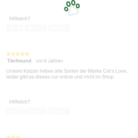
5
Zufriedenheit
von
des
5
Haustiers,
Hilfreich?
5
von
Ja ·
5
Nein ·
1
Melden
5
★★★★★
★★★★★
Tierfreund
·
vor 6 Jahren
5
von
Unsere Katzen lieben alle Sorten der Marke Cat‘s Love,
5
leider gibt es dieses nur online und nicht im Shop.
Sternen.
Hilfreich?
Ja ·
1
Nein ·
0
Melden
★★★★★
★★★★★