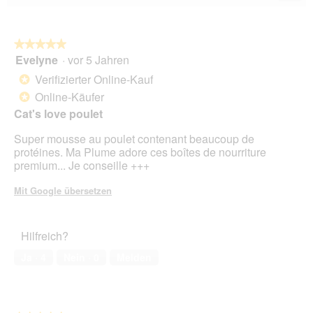
Wen
du
auf
die
folg
★★★★★
★★★★★
Scha
Evelyne
·
vor 5 Jahren
5
klick
von
wird
Verifizierter Online-Kauf
*
der
5
unte
Online-Käufer
*
Sternen.
aufg
Cat's love poulet
Inhal
aktua
Super mousse au poulet contenant beaucoup de
protéines. Ma Plume adore ces boîtes de nourriture
premium... Je conseille +++
Mit Google übersetzen
Hilfreich?
Ja ·
4
Nein ·
0
Melden