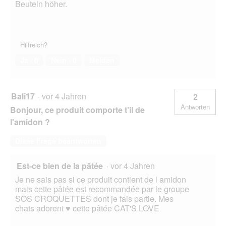
Beuteln höher.
Hilfreich?
Ja ·
0
Nein ·
0
Melden
Bali17
·
vor 4 Jahren
2
Antworten
Bonjour, ce produit comporte t'il de
l'amidon ?
Diese Frage beantworten
Est-ce bien de la pâtée
·
vor 4 Jahren
Je ne sais pas si ce produit contient de l amidon
mais cette pâtée est recommandée par le groupe
SOS CROQUETTES dont je fais partie. Mes
chats adorent ♥ cette pâtée CAT'S LOVE