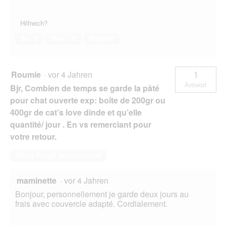
Hilfreich?
Ja ·
0
Nein ·
0
Melden
Roumie
·
vor 4 Jahren
1
Antwort
Bjr, Combien de temps se garde la pâté
pour chat ouverte exp: boîte de 200gr ou
400gr de cat’s love dinde et qu’elle
quantité/ jour . En vs remerciant pour
votre retour.
Diese Frage beantworten
maminette
·
vor 4 Jahren
Bonjour, personnellement je garde deux jours au
frais avec couvercle adapté. Cordialement.