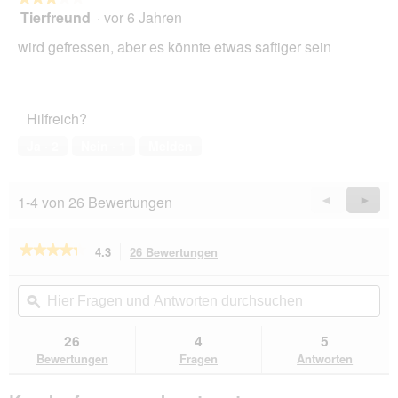
Tierfreund
·
vor 6 Jahren
3
von
wird gefressen, aber es könnte etwas saftiger sein
5
Sternen.
Hilfreich?
Ja ·
2
Nein ·
1
Melden
1-4 von 26 Bewertungen
Zurück
◄
Weiter
►
Reviews
Revie
★★★★★
★★★★★
4.3
26 Bewertungen
Mit
dieser
4.3
von
Aktion
Hier
Hie
5
navigierst
Fragen
ϙ
Fra
Sternen.
du
und
un
Bewertungen
zu
Antworten
Ant
26
4
5
lesen
den
durchsuchen
du
für
Bewertungen
Fragen
Antworten
Bewertungen.
CAT'S
LOVE
Nassfutter