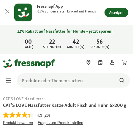
Fressnapf App
-15% auf den ersten Einkauf mit Friends
Anzeigen
12% Rabatt auf Nassfutter für Hunde – jetzt
sparen
!
00
22
42
56
TAG(E)
STUNDE(N)
MINUTE(N)
SEKUNDE(N)
CAT'S LOVE Nassfutter
CAT'S LOVE Nassfutter Katze Adult Fisch und Huhn 6x200 g
4.3
(26)
Produkt bewerten
Frage zum Produkt stellen