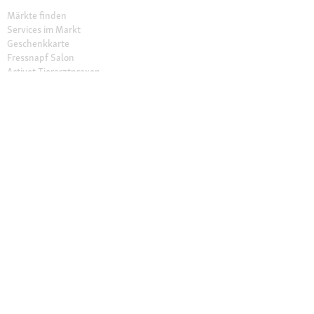
Märkte finden
Services im Markt
Geschenkkarte
Fressnapf Salon
Activet Tierarztpraxen
Über Fressnapf
Über uns
Karriere
Verantwortung
Tierisch Engagiert
Compliance
Marktplatz Partner werden
Presse
Anfahrt
© 2026 Fressnapf Tiernahrungs GmbH