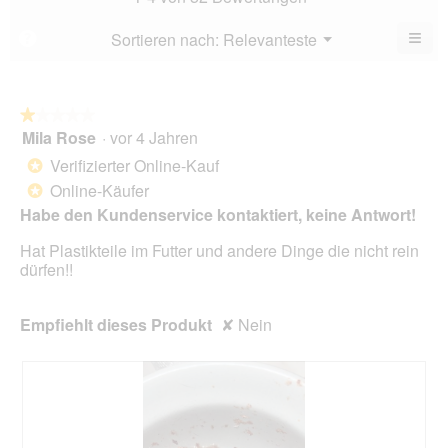
4.2
5.
von
≡
Menü
Sortieren nach:
Relevanteste
?
▼
5.
Wen
du
auf
die
folg
★★★★★
★★★★★
Scha
Mila Rose
·
vor 4 Jahren
1
klick
von
wird
Verifizierter Online-Kauf
*
der
5
unte
Online-Käufer
*
Sternen.
aufg
Habe den Kundenservice kontaktiert, keine Antwort!
Inhal
aktua
Hat Plastikteile im Futter und andere Dinge die nicht rein
dürfen!!
Empfiehlt dieses Produkt
✘
Nein