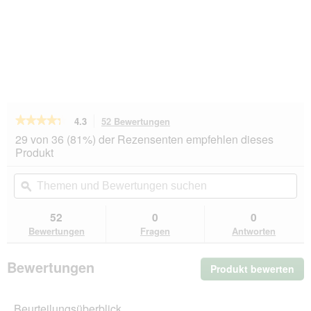
★★★★★
★★★★★
4.3
52 Bewertungen
Mit
dieser
4.3
29 von 36 (81%) der Rezensenten empfehlen dieses
von
Aktion
Produkt
5
navigierst
Sternen.
du
Themen
Th
Bewertungen
zu
und
ϙ
un
lesen
den
Bewertungen
Be
für
Bewertungen.
CAT'S
suchen
su
52
0
0
LOVE
Bewertungen
Fragen
Antworten
Nassfutter
Katze
Adult
Bewertungen
Produkt bewerten
.
in
Gelee
Mit
Lachs
die
pur
Beurteilungsüberblick
Akt
mit