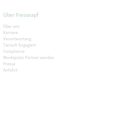
Über Fressnapf
Über uns
Karriere
Verantwortung
Tierisch Engagiert
Compliance
Marktplatz Partner werden
Presse
Anfahrt
© 2026 Fressnapf Tiernahrungs GmbH
Impressum
AGB
Datenschutz
Grounding Map
Grounding Page
Widerrufsbelehrung
Cookie Einstellungen
Die genannten Preise gelten nur für den Fressnapf-Online-Shop in