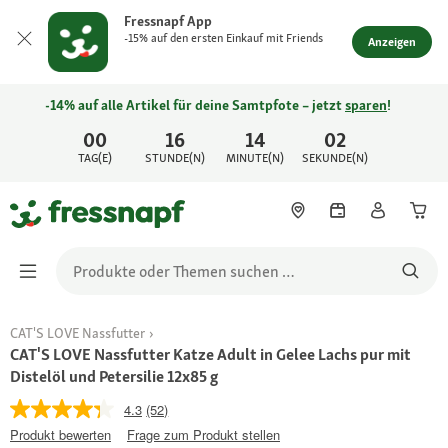
Fressnapf App
-15% auf den ersten Einkauf mit Friends
Anzeigen
-14% auf alle Artikel für deine Samtpfote – jetzt
sparen
!
00
16
14
02
TAG(E)
STUNDE(N)
MINUTE(N)
SEKUNDE(N)
CAT'S LOVE Nassfutter
CAT'S LOVE Nassfutter Katze Adult in Gelee Lachs pur mit
Distelöl und Petersilie 12x85 g
4.3
(52)
Produkt bewerten
Frage zum Produkt stellen