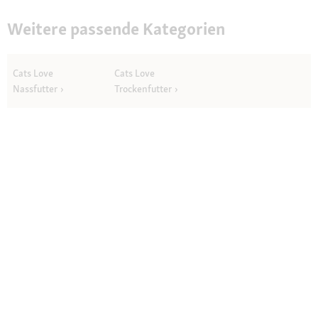
und
Petersilie
Weitere passende Kategorien
12x85
g
Cats Love
Cats Love
Nassfutter
Trockenfutter