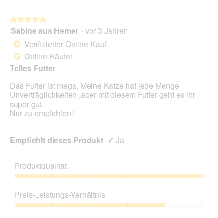
i
c
n
.
a
h
w
l
★★★★★
★★★★★
d
i
o
Sabine aus Hemer
·
vor 3 Jahren
a
r
5
g
r
d
von
Verifizierter Online-Kauf
*
f
a
e
5
Online-Käufer
e
*
u
i
Sternen.
l
f
n
Tolles Futter
d
h
m
g
Das Futter ist mega. Meine Katze hat jede Menge
i
o
e
Unverträglichkeiten ,aber mit diesem Futter geht es ihr
n
d
ö
super gut.
ü
a
f
Nur zu empfehlen !
b
l
f
e
e
n
r
s
e
Empfiehlt dieses Produkt
✔
Ja
g
D
t
e
i
.
b
a
Produktqualität
e
l
n
o
Produktqualität,
!
g
5
Preis-Leistungs-Verhältnis
!
f
von
!
e
5
Preis-
!
l