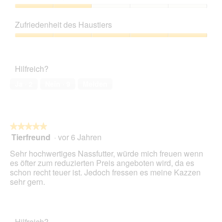
von
n
d
5
Preis-
g
i
Leistungs-
z
e
Zufriedenheit des Haustiers
Verhältnis,
u
s
2
Zufriedenheit
F
e
von
des
o
r
5
Haustiers,
t
A
Hilfreich?
5
o
k
von
1
t
Ja ·
2
Nein ·
9
Melden
5
.
i
o
n
w
★★★★★
★★★★★
i
Tierfreund
·
vor 6 Jahren
r
5
d
von
Sehr hochwertiges Nassfutter, würde mich freuen wenn
e
5
es öfter zum reduzierten Preis angeboten wird, da es
i
Sternen.
schon recht teuer ist. Jedoch fressen es meine Kazzen
n
sehr gern.
m
o
d
a
Hilfreich?