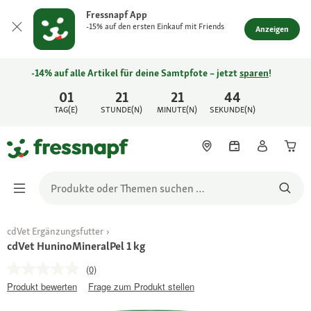
Fressnapf App
-15% auf den ersten Einkauf mit Friends
Anzeigen
-14% auf alle Artikel für deine Samtpfote – jetzt
sparen
!
01
21
21
44
TAG(E)
STUNDE(N)
MINUTE(N)
SEKUNDE(N)
cdVet Ergänzungsfutter
cdVet HuninoMineralPel 1 kg
(0)
Produkt bewerten
Frage zum Produkt stellen