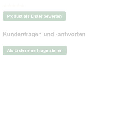
★★★★★
Kein
Produkt als Erster bewerten
Beurteilungswert
.
Mit
Kundenfragen und -antworten
dieser
Aktion
wird
ein
Als Erster eine Frage stellen
modales
Dialogfeld
geöffnet.