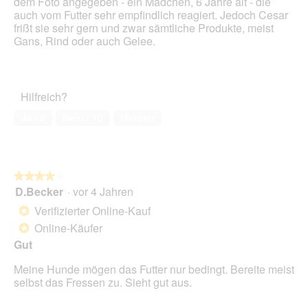
dem Foto angegeben - ein Mädchen, 6 Jahre alt - die
i
Sternen.
auch vom Futter sehr empfindlich reagiert. Jedoch Cesar
n
frißt sie sehr gern und zwar sämtliche Produkte, meist
m
Gans, Rind oder auch Gelee.
o
d
a
l
Hilfreich?
e
s
Ja ·
0
Nein ·
10
Melden
D
i
a
l
o
★★★★★
★★★★★
g
D.Becker
·
vor 4 Jahren
4
f
von
Verifizierter Online-Kauf
*
e
5
l
Online-Käufer
*
Sternen.
d
Gut
g
e
Meine Hunde mögen das Futter nur bedingt. Bereite meist
ö
selbst das Fressen zu. Sieht gut aus.
f
f