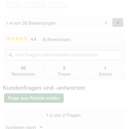
von
Ja ·
0
Nein ·
10
Melden
5
1-4 von 36 Bewertungen
Zurück
◄
Weiter
►
Reviews
Revie
★★★★★
★★★★★
4.9
36 Bewertungen
Mit
dieser
4.9
von
Aktion
Hier
Hie
5
navigierst
Fragen
ϙ
Fra
Sternen.
du
und
un
Bewertungen
zu
Antworten
Ant
36
2
1
lesen
den
durchsuchen
du
für
Bewertungen
Fragen
Antwort
Bewertungen.
Cesar
Landragout
Kundenfragen und -antworten
Huhn-
Stückchen,
Naturreis
Frage zum Produkt stellen
und
Gemüse
14x150
1-2 von 2 Fragen
g
Menü
Sortieren nach:
▼