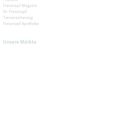
Fressnapf Magazin
Dr. Fressnapf
Tierversicherung
Fressnapf Apotheke
Unsere Märkte
Märkte finden
Services im Markt
Geschenkkarte
Fressnapf Salon
Activet Tierarztpraxen
Über Fressnapf
Über uns
Karriere
Verantwortung
Tierisch Engagiert
Compliance