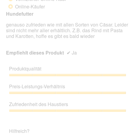
5
Online-Käufer
*
Sternen.
Hundefutter
genauso zufrieden wie mit allen Sorten von Cäsar. Leider
sind nicht mehr aller erhältlich. Z.B. das Rind mit Pasta
und Karotten, hoffe es gibt es bald wieder
Empfiehlt dieses Produkt
✔
Ja
Produktqualität
Produktqualität,
5
Preis-Leistungs-Verhältnis
von
5
Preis-
Leistungs-
Zufriedenheit des Haustiers
Verhältnis,
5
Zufriedenheit
von
des
5
Haustiers,
Hilfreich?
5