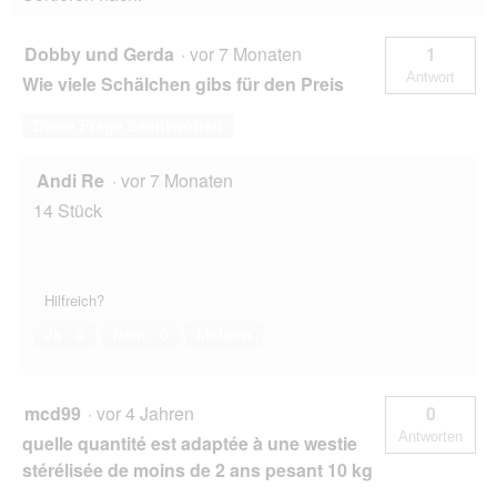
Dobby und Gerda
·
vor 7 Monaten
1
Antwort
Wie viele Schälchen gibs für den Preis
Diese Frage beantworten
Andi Re
·
vor 7 Monaten
14 Stück
Hilfreich?
Ja ·
0
Nein ·
0
Melden
mcd99
·
vor 4 Jahren
0
Antworten
quelle quantité est adaptée à une westie
stérélisée de moins de 2 ans pesant 10 kg