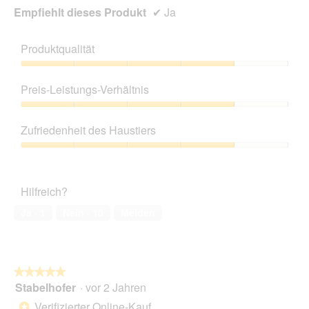
n
Empfiehlt dieses Produkt
✔
Ja
e
t
Produktqualität
.
Produktqualität,
4
Preis-Leistungs-Verhältnis
von
5
Preis-
Leistungs-
Zufriedenheit des Haustiers
Verhältnis,
4
Zufriedenheit
von
des
5
Haustiers,
Hilfreich?
4
von
Ja ·
1
Nein ·
10
Melden
5
★★★★★
★★★★★
Stabelhofer
·
vor 2 Jahren
5
von
Verifizierter Online-Kauf
*