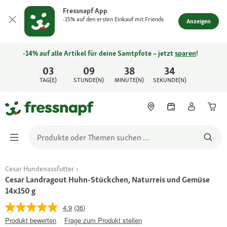
Fressnapf App
-15% auf den ersten Einkauf mit Friends
Anzeigen
-14% auf alle Artikel für deine Samtpfote – jetzt
sparen
!
03
09
38
34
TAG(E)
STUNDE(N)
MINUTE(N)
SEKUNDE(N)
Cesar Hundenassfutter
Cesar Landragout Huhn-Stückchen, Naturreis und Gemüse
14x150 g
4.9
(36)
Produkt bewerten
Frage zum Produkt stellen