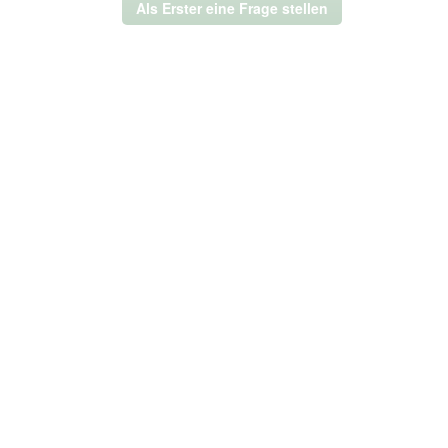
Als Erster eine Frage stellen
modales
Dialogfeld
geöffnet.