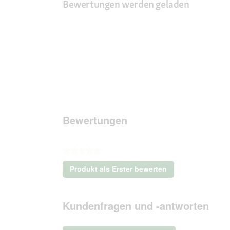
Bewertungen werden geladen
Bewertungen
★★★★★
Kein
Produkt als Erster bewerten
Beurteilungswert
.
Mit
dieser
Kundenfragen und -antworten
Aktion
wird
ein