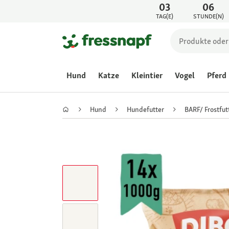
03
06
TAG(E)
STUNDE(N)
Hund
Katze
Kleintier
Vogel
Pferd
Hund
Hundefutter
BARF/ Frostfut