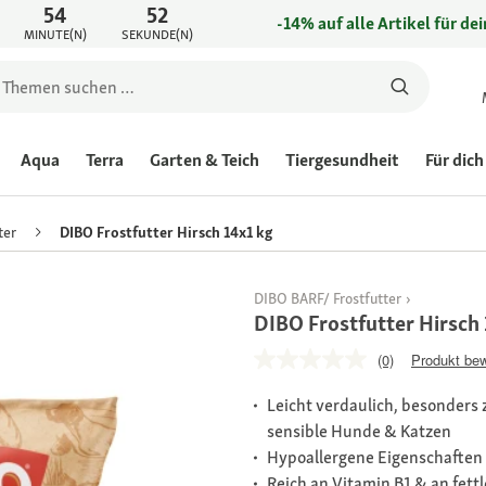
54
52
-14% auf alle Artikel für de
MINUTE(N)
SEKUNDE(N)
Aqua
Terra
Garten & Teich
Tiergesundheit
Für dich
ter
DIBO Frostfutter Hirsch 14x1 kg
DIBO BARF/ Frostfutter
DIBO Frostfutter Hirsch
(0)
Produkt be
Leicht verdaulich, besonders 
sensible Hunde & Katzen
Hypoallergene Eigenschaften 
Reich an Vitamin B1 & an fett