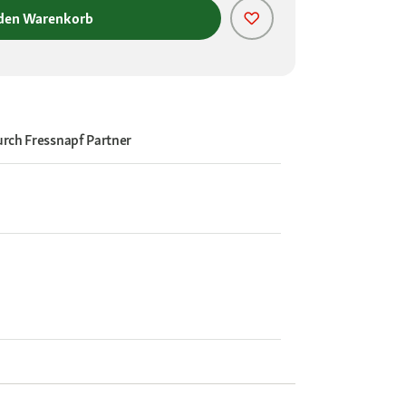
 den Warenkorb
urch
Fressnapf Partner