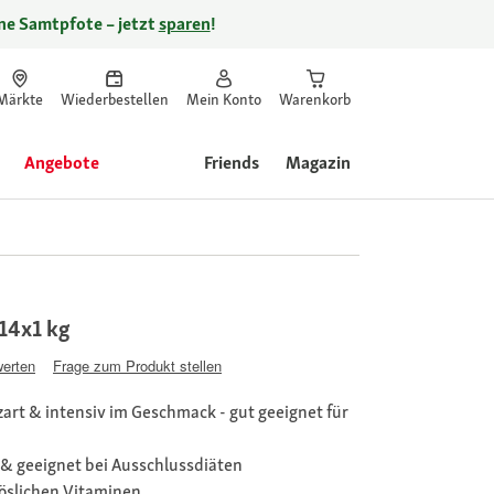
ine Samtpfote – jetzt
sparen
!
Märkte
Wiederbestellen
Mein Konto
Warenkorb
Angebote
Friends
Magazin
 14x1 kg
werten
Frage zum Produkt stellen
zart & intensiv im Geschmack - gut geeignet für
& geeignet bei Ausschlussdiäten
löslichen Vitaminen