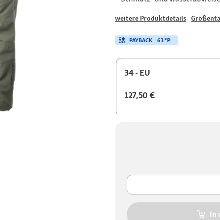
weitere Produktdetails
Größenta
PAYBACK
63 °P
34 - EU
127,50 €
In