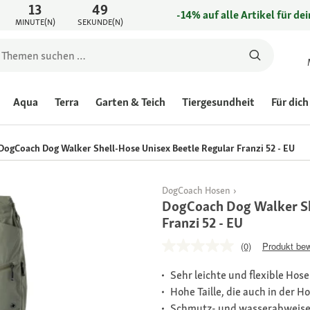
13
49
-14% auf alle Artikel für de
MINUTE(N)
SEKUNDE(N)
Aqua
Terra
Garten & Teich
Tiergesundheit
Für dich
DogCoach Dog Walker Shell-Hose Unisex Beetle Regular Franzi 52 - EU
DogCoach Hosen
DogCoach Dog Walker Sh
Franzi 52 - EU
(0)
Produkt be
Sehr leichte und flexible Hos
Hohe Taille, die auch in der H
Schmutz- und wasserabweise