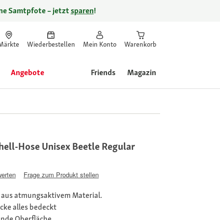
ine Samtpfote – jetzt
sparen
!
Märkte
Wiederbestellen
Mein Konto
Warenkorb
Angebote
Friends
Magazin
ell-Hose Unisex Beetle Regular
werten
Frage zum Produkt stellen
e aus atmungsaktivem Material.
ocke alles bedeckt
nde Oberfläche.