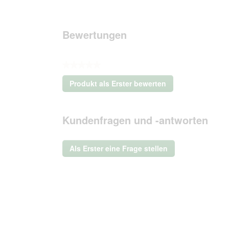
Bewertungen
★★★★★
Kein
Produkt als Erster bewerten
Beurteilungswert
.
Mit
dieser
Kundenfragen und -antworten
Aktion
wird
ein
Als Erster eine Frage stellen
modales
Dialogfeld
geöffnet.