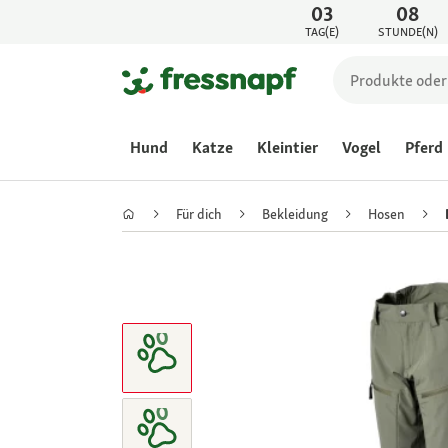
03
08
TAG(E)
STUNDE(N)
Hund
Katze
Kleintier
Vogel
Pferd
Für dich
Bekleidung
Hosen