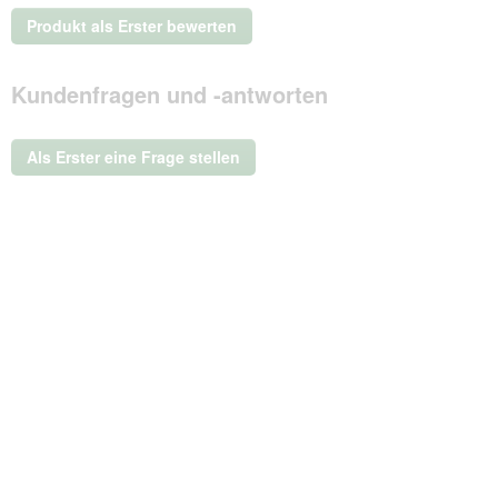
Kein
Produkt als Erster bewerten
Beurteilungswert
.
Mit
Kundenfragen und -antworten
dieser
Aktion
wird
ein
Als Erster eine Frage stellen
modales
Dialogfeld
geöffnet.