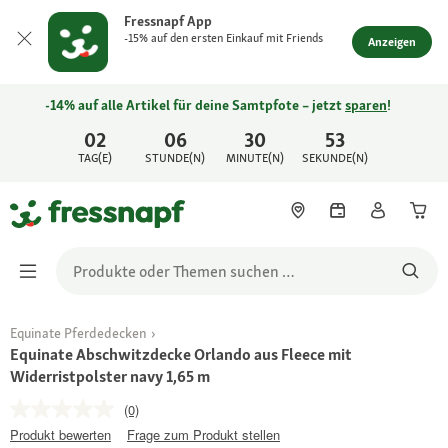
Fressnapf App
-15% auf den ersten Einkauf mit Friends
Anzeigen
-14% auf alle Artikel für deine Samtpfote – jetzt
sparen
!
02
06
30
53
TAG(E)
STUNDE(N)
MINUTE(N)
SEKUNDE(N)
Equinate Pferdedecken
Equinate Abschwitzdecke Orlando aus Fleece mit
Widerristpolster navy 1,65 m
(0)
Produkt bewerten
Frage zum Produkt stellen