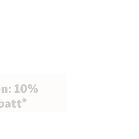
en: 10%
batt*
fitiere von exklusiven
 Tipps rund um deinen