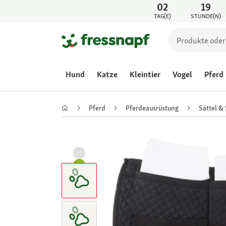
02
19
TAG(E)
STUNDE(N)
Hund
Katze
Kleintier
Vogel
Pferd
Pferd
Pferdeausrüstung
Sättel &