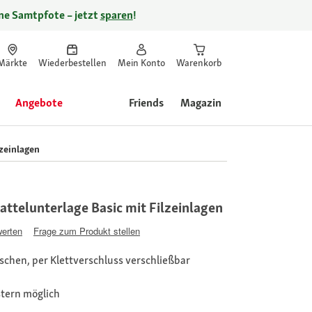
ine Samtpfote – jetzt
sparen
!
Märkte
Wiederbestellen
Mein Konto
Warenkorb
Angebote
Friends
Magazin
zeinlagen
ttelunterlage Basic mit Filzeinlagen
werten
Frage zum Produkt stellen
aschen, per Klettverschluss verschließbar
stern möglich