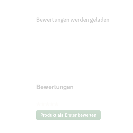
Bewertungen werden geladen
Bewertungen
★★★★★
Kein
Produkt als Erster bewerten
Beurteilungswert
.
Mit
dieser