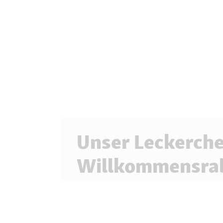
Unser Leckerch
Willkommensra
Melde dich jetzt zum Newsletter an und pro
Vorteilen, spannenden Aktionen und lauter
kleinen Liebling.