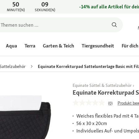
50
09
-14% auf alle Artikel für de
MINUTE(N)
SEKUNDE(N)
Aqua
Terra
Garten & Teich
Tiergesundheit
Für dich
 Sattelzubehör
Equinate Korrekturpad Sattelunterlage Basic mit Fil
Equinate Sättel & Sattelzubehör
Equinate Korrekturpad Sa
(0)
Produkt be
Weiches flexibles Pad mit 4 T
56 x 30 x 20cm
Individuelles Auf- und Umpol