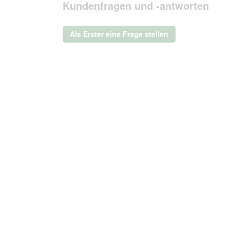
Kundenfragen und -antworten
Aktion
wird
ein
Als Erster eine Frage stellen
modales
Dialogfeld
geöffnet.