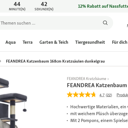
44
42
12% Rabatt auf Nassfutte
MINUTE(N)
SEKUNDE(N)
Aqua
Terra
Garten & Teich
Tiergesundheit
Für dich
FEANDREA Katzenbaum 168cm Kratzsäulen dunkelgrau
FEANDREA Kratzbäume
FEANDREA Katzenbaum 1
4.7
(22)
Produk
Hochwertige Materialien, ein 
mit weichem Plüsch überzog
Mit 2 Pompons, einem Spielse