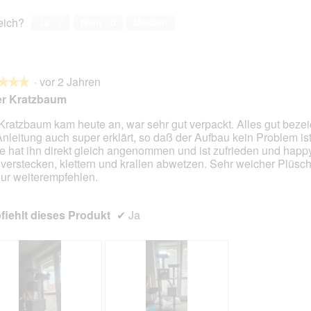
e
o
w
t
reich?
Ja ·
7
Nein ·
0
Melden
e
o
r
M
t
i
u
t
·
vor 2 Jahren
n
d
★★★
★★★
g
i
er Kratzbaum
z
e
u
s
Kratzbaum kam heute an, war sehr gut verpackt. Alles gut beze
F
e
Anleitung auch super erklärt, so daß der Aufbau kein Problem is
en.
o
r
e hat ihn direkt gleich angenommen und ist zufrieden und happ
t
A
verstecken, klettern und krallen abwetzen. Sehr weicher Plüsc
o
k
nur weiterempfehlen.
2
t
.
i
iehlt dieses Produkt
✔
Ja
o
n
w
i
r
d
e
i