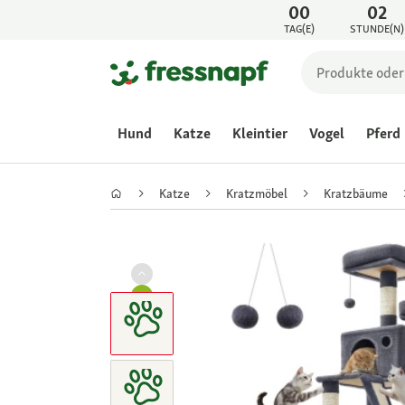
00
02
TAG(E)
STUNDE(N)
Hund
Katze
Kleintier
Vogel
Pferd
Katze
Kratzmöbel
Kratzbäume