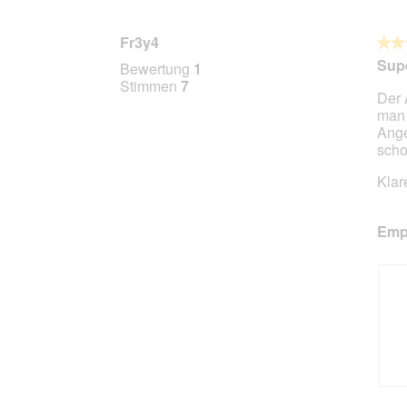
Fr3y4
★★
★★
5
Sup
Bewertung
1
von
Stimmen
7
Der 
5
man 
Stern
Ange
scho
Klar
Empf
B
F