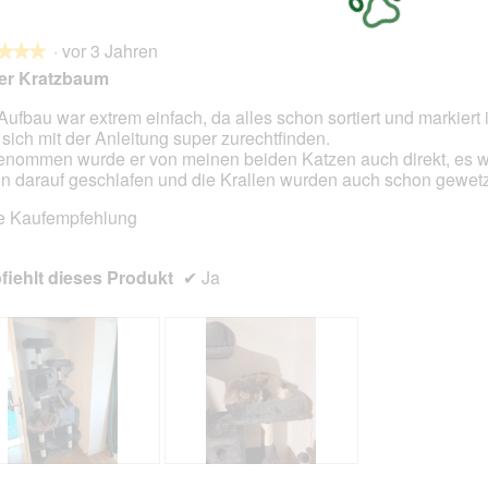
·
vor 3 Jahren
★★★
★★★
er Kratzbaum
Aufbau war extrem einfach, da alles schon sortiert und markiert 
sich mit der Anleitung super zurechtfinden.
en.
nommen wurde er von meinen beiden Katzen auch direkt, es 
n darauf geschlafen und die Krallen wurden auch schon gewetz
e Kaufempfehlung
iehlt dieses Produkt
✔
Ja
B
F