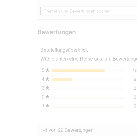
Aktion
5
navigierst
Themen
Sternen.
du
und
Bewertungen
zu
Bewertungen
lesen
den
suchen
für
Bewertungen
FEANDREA
Bewertungen
Katzenbaum
168cm
Kratzsäulen
Beurteilungsüberblick
dunkelgrau
Wähle unten eine Reihe aus, um Bewertungen
5
Sterne
1
★
4
Sterne
6
★
3
Sterne
0
★
2
Sterne
0
★
1
Sterne
0
★
1-4 von 22 Bewertungen