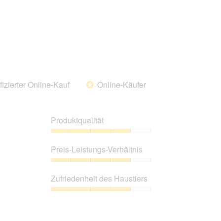
fizierter Online-Kauf
Online-Käufer
*
Produktqualität
Produktqualität,
4
Preis-Leistungs-Verhältnis
von
5
Preis-
Leistungs-
Zufriedenheit des Haustiers
Verhältnis,
4
Zufriedenheit
von
des
5
Haustiers,