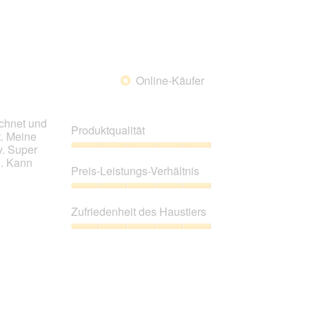
Online-Käufer
*
ichnet und
Produktqualität
t. Meine
y. Super
Produktqualität,
h. Kann
5
Preis-Leistungs-Verhältnis
von
5
Preis-
Leistungs-
Zufriedenheit des Haustiers
Verhältnis,
5
Zufriedenheit
von
des
5
Haustiers,
5
von
5