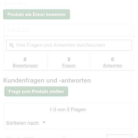
★★★★★
Kein
Produkt als Erster bewerten
Beurteilungswert
.
Mit
★★★★★
★★★★★
dieser
Kein
Aktion
Hier
Hie
Beurteilungswert
wird
Fragen
ϙ
Fra
für
ein
FIT+FUN
und
un
modales
Fit
Antworten
Ant
0
3
0
Dialogfeld
+
durchsuchen
du
Fun
Bewertungen
Fragen
Antworten
geöffnet.
Kratzbaum
Siegertreppchen
Kundenfragen und -antworten
Frage zum Produkt stellen
1-3 von 3 Fragen
Menü
Sortieren nach:
▼