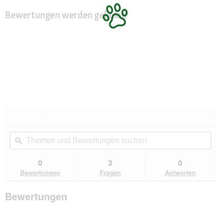
Bewertungen werden geladen
★★★★★
★★★★★
Kein
Themen
Th
Beurteilungswert
und
ϙ
un
für
FIT+FUN
Bewertungen
Be
Fit
suchen
su
0
3
0
+
Fun
Bewertungen
Fragen
Antworten
Kratzbaum
Siegertreppchen
Bewertungen