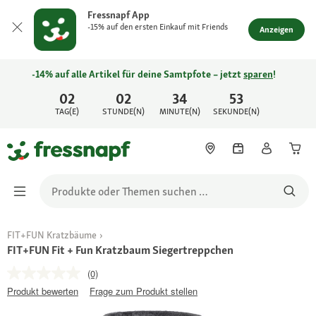
Fressnapf App
-15% auf den ersten Einkauf mit Friends
Anzeigen
-14% auf alle Artikel für deine Samtpfote – jetzt
sparen
!
02
02
34
53
TAG(E)
STUNDE(N)
MINUTE(N)
SEKUNDE(N)
FIT+FUN Kratzbäume
FIT+FUN Fit + Fun Kratzbaum Siegertreppchen
(0)
Produkt bewerten
Frage zum Produkt stellen