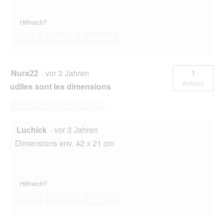
Hilfreich?
Ja ·
0
Nein ·
0
Melden
Nura22
·
vor 3 Jahren
1
Antwort
udlles sont les dimensions
Diese Frage beantworten
Luchick
·
vor 3 Jahren
Dimensions env. 42 x 21 cm
Hilfreich?
Ja ·
0
Nein ·
0
Melden