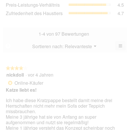
4.5
Pre
Preis-Leistungs-Verhältnis
4.5
Bew
von
Lei
4.5
Zuf
Zufriedenheit des Haustiers
4.7
5.
Ver
von
des
Dur
5.
Hau
Bew
Dur
4.5
Bew
1-4 von 97 Bewertungen
von
4.7
5.
von
≡
Menü
Sortieren nach:
Relevanteste
?
▼
5.
Wen
du
auf
die
folg
★★★★★
★★★★★
Scha
nickdoll
·
vor 4 Jahren
4
klick
von
wird
Online-Käufer
*
der
5
unte
Katze liebt es!
Sternen.
aufg
Inhal
Ich habe diese Kratzpappe bestellt damit meine drei
aktua
Herrschaften nicht mehr mein Sofa oder Teppich
missbrauchen.
Meine 3 jährige hat sie von Anfang an super
aufgenommen und nutzt sie regelmäßig!
Meine 1 jährige versteht das Konzept scheinbar noch