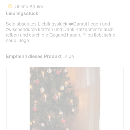
d
von
Online-Käufer
*
e
5
Lieblingsstück
i
Sternen.
n
Sein absolutes Lieblingsstück ❤️Darauf liegen und
m
zwischendurch kratzen und Dank Katzenminze auch
o
reiben und durch die Gegend hauen. Filou liebt seine
d
neue Liege.
a
l
e
Empfiehlt dieses Produkt
✔
Ja
s
D
i
a
l
o
g
f
e
l
d
g
e