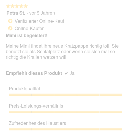
w
★★★★★
★★★★★
i
Petra St.
·
vor 5 Jahren
r
5
d
von
Verifizierter Online-Kauf
*
e
5
Online-Käufer
*
i
Sternen.
n
Mimi ist begeistert!
m
Meine Mimi findet ihre neue Kratzpappe richtig toll! Sie
o
benutzt sie als Schlafplatz oder wenn sie sich mal so
d
richtig die Krallen wetzen will.
a
l
e
Empfiehlt dieses Produkt
✔
Ja
s
D
i
Produktqualität
a
l
Produktqualität,
o
5
Preis-Leistungs-Verhältnis
g
von
f
5
Preis-
e
Leistungs-
Zufriedenheit des Haustiers
l
Verhältnis,
d