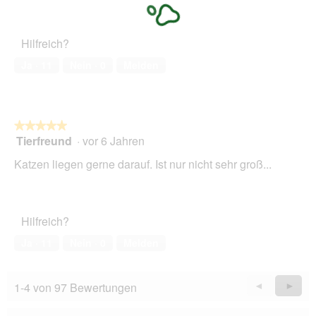
5
Zufriedenheit
g
von
des
e
5
Haustiers,
ö
Hilfreich?
5
f
von
f
Ja ·
11
Nein ·
0
Melden
5
n
e
t
.
★★★★★
★★★★★
Tierfreund
·
vor 6 Jahren
5
von
Katzen liegen gerne darauf. Ist nur nicht sehr groß...
5
Sternen.
Hilfreich?
Ja ·
11
Nein ·
0
Melden
1-4 von 97 Bewertungen
Zurück
◄
Weiter
►
Reviews
Revie