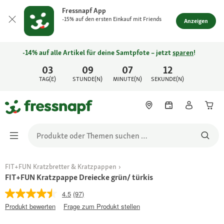
Fressnapf App
-15% auf den ersten Einkauf mit Friends
Anzeigen
-14% auf alle Artikel für deine Samtpfote – jetzt
sparen
!
03
09
07
12
TAG(E)
STUNDE(N)
MINUTE(N)
SEKUNDE(N)
FIT+FUN Kratzbretter & Kratzpappen
FIT+FUN Kratzpappe Dreiecke grün/ türkis
4.5
(97)
Produkt bewerten
Frage zum Produkt stellen