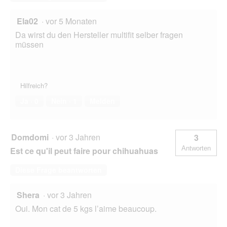
Ela02
·
vor 5 Monaten
Da wirst du den Hersteller multifit selber fragen
müssen
Hilfreich?
Ja ·
0
Nein ·
1
Melden
Domdomi
·
vor 3 Jahren
3
Antworten
Est ce qu'il peut faire pour chihuahuas
Diese Frage beantworten
Shera
·
vor 3 Jahren
Oui. Mon cat de 5 kgs l’aime beaucoup.