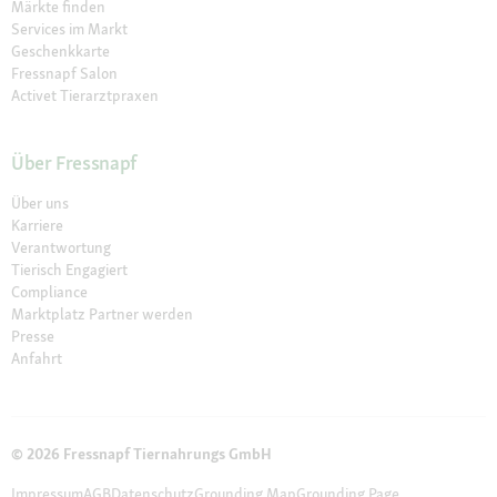
Märkte finden
Services im Markt
Geschenkkarte
Fressnapf Salon
Activet Tierarztpraxen
Über Fressnapf
Über uns
Karriere
Verantwortung
Tierisch Engagiert
Compliance
Marktplatz Partner werden
Presse
Anfahrt
© 2026 Fressnapf Tiernahrungs GmbH
Impressum
AGB
Datenschutz
Grounding Map
Grounding Page