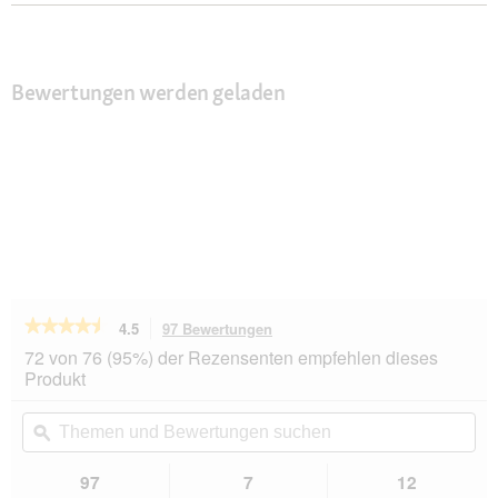
Bewertungen werden geladen
★★★★★
★★★★★
4.5
97 Bewertungen
Mit
dieser
4.5
72 von 76 (95%) der Rezensenten empfehlen dieses
von
Aktion
Produkt
5
navigierst
Sternen.
du
Themen
Th
Bewertungen
zu
und
ϙ
un
lesen
den
Bewertungen
Be
für
Bewertungen.
FIT+FUN
suchen
su
97
7
12
Kratzpappe