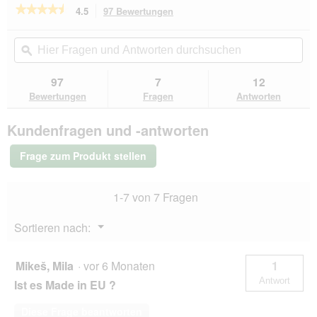
★★★★★
★★★★★
4.5
97 Bewertungen
Mit
dieser
4.5
von
Aktion
Hier
Hie
5
navigierst
Fragen
ϙ
Fra
Sternen.
du
und
un
Bewertungen
zu
Antworten
Ant
97
7
12
lesen
den
durchsuchen
du
für
Bewertungen
Fragen
Antworten
Bewertungen.
FIT+FUN
Kratzpappe
Kundenfragen und -antworten
Dreiecke
grün/
türkis
Frage zum Produkt stellen
1-7 von 7 Fragen
Menü
Sortieren nach:
▼
Mikeš, Mila
·
vor 6 Monaten
1
Antwort
Ist es Made in EU ?
Diese Frage beantworten