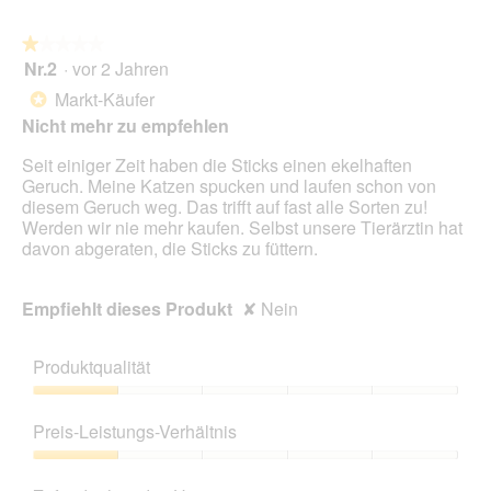
★★★★★
★★★★★
Nr.2
·
vor 2 Jahren
1
von
Markt-Käufer
*
5
Nicht mehr zu empfehlen
Sternen.
Seit einiger Zeit haben die Sticks einen ekelhaften
Geruch. Meine Katzen spucken und laufen schon von
diesem Geruch weg. Das trifft auf fast alle Sorten zu!
Werden wir nie mehr kaufen. Selbst unsere Tierärztin hat
davon abgeraten, die Sticks zu füttern.
Empfiehlt dieses Produkt
✘
Nein
Produktqualität
Produktqualität,
1
Preis-Leistungs-Verhältnis
von
5
Preis-
Leistungs-