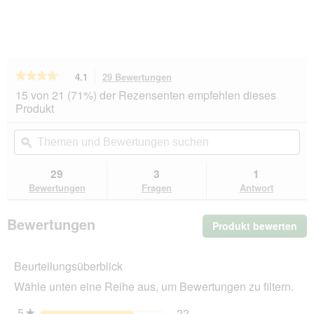
★★★★★
★★★★★
4.1
29 Bewertungen
Mit
dieser
4.1
15 von 21 (71%) der Rezensenten empfehlen dieses
von
Aktion
Produkt
5
navigierst
Sternen.
du
Themen
Th
Bewertungen
zu
und
ϙ
un
lesen
den
Bewertungen
Be
für
Bewertungen.
FIT+FUN
suchen
su
29
3
1
Sticks
Bewertungen
Fragen
Antwort
25x10
Stück
Lachs
Bewertungen
Produkt bewerten
.
und
Forelle
Mit
die
Beurteilungsüberblick
Akt
wir
Wähle unten eine Reihe aus, um Bewertungen zu filtern.
ein
mo
5
Sterne
22
★