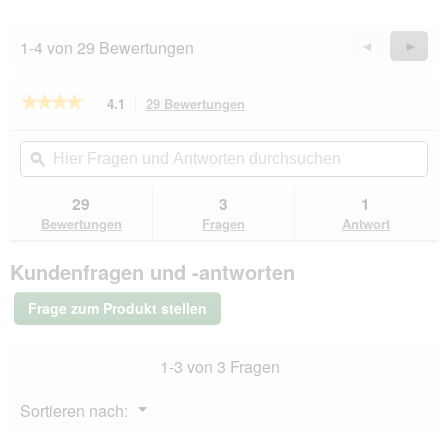
1-4 von 29 Bewertungen
Zurück
◄
Weiter
►
Reviews
Revie
★★★★★
★★★★★
4.1
29 Bewertungen
Mit
dieser
4.1
von
Aktion
Hier
Hie
5
navigierst
Fragen
ϙ
Fra
Sternen.
du
und
un
Bewertungen
zu
Antworten
Ant
29
3
1
lesen
den
durchsuchen
du
für
Bewertungen
Fragen
Antwort
Bewertungen.
FIT+FUN
Sticks
Kundenfragen und -antworten
25x10
Stück
Lachs
Frage zum Produkt stellen
und
Forelle
1-3 von 3 Fragen
Menü
Sortieren nach:
▼