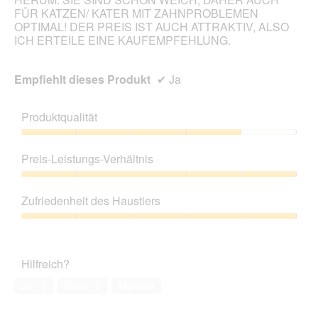
l
f
FÜR KATZEN/ KATER MIT ZAHNPROBLEMEN
e
n
OPTIMAL! DER PREIS IST AUCH ATTRAKTIV, ALSO
s
e
ICH ERTEILE EINE KAUFEMPFEHLUNG.
D
t
i
.
a
Empfiehlt dieses Produkt
✔
Ja
l
o
g
Produktqualität
f
e
Produktqualität,
l
4
Preis-Leistungs-Verhältnis
d
von
g
5
Preis-
e
Leistungs-
Zufriedenheit des Haustiers
ö
Verhältnis,
f
5
Zufriedenheit
f
von
des
n
5
Haustiers,
e
Hilfreich?
5
t
von
.
Ja ·
0
Nein ·
0
Melden
5