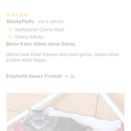
du
auf
die
folg
★★★★★
★★★★★
Scha
BlackyFluffy
·
vor 5 Jahren
5
klick
von
wird
Verifizierter Online-Kauf
*
der
5
unte
Online-Käufer
*
Sternen.
aufg
Meine Kater lieben diese Sticks.
Inhal
aktua
Meine zwei Kater fressen dies sehr gerne, lassen alles
andere dafür liegen.
Empfiehlt dieses Produkt
✔
Ja