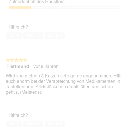
Zufriedenheit des Haustiers
Verhältnis,
1
Zufriedenheit
von
des
5
Haustiers,
Hilfreich?
1
von
Ja ·
0
Nein ·
0
Melden
5
★★★★★
★★★★★
Tierfreund
·
vor 9 Jahren
5
von
Wird von meinen 3 Katzen sehr gerne angenommen. Hilft
5
auch enorm bei der Verabreichung von Medikamenten in
Sternen.
Tablettenform. Stickstückchen damit füllen und schon
geht's. (Meistens).
Hilfreich?
Ja ·
0
Nein ·
0
Melden