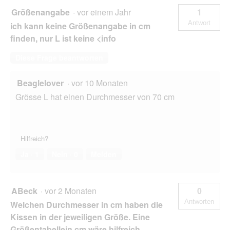
Größenangabe
·
vor einem Jahr
1
Antwort
ich kann keine Größenangabe in cm
finden, nur L ist keine <info
Diese Frage beantworten
Beaglelover
·
vor 10 Monaten
Grösse L hat einen Durchmesser von 70 cm
Hilfreich?
Ja ·
1
Nein ·
0
Melden
ABeck
·
vor 2 Monaten
0
Antworten
Welchen Durchmesser in cm haben die
Kissen in der jeweiligen Größe. Eine
Größentabellein cm wäre hilfreich