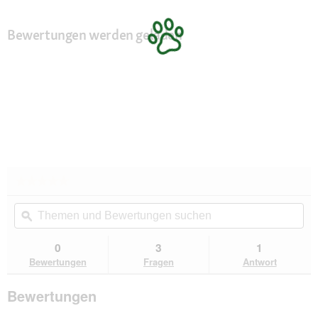
Bewertungen werden geladen
★★★★★
★★★★★
Kein
Themen
Th
Beurteilungswert
und
ϙ
un
für
Floxik
Bewertungen
Be
Orthopädisches
suchen
su
0
3
1
Hundekissen
Bewertungen
Fragen
Antwort
S
Bewertungen