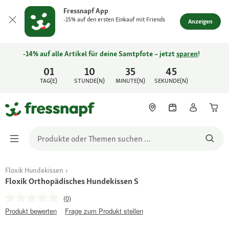
Fressnapf App
-15% auf den ersten Einkauf mit Friends
Anzeigen
-14% auf alle Artikel für deine Samtpfote – jetzt
sparen
!
01
10
35
45
TAG(E)
STUNDE(N)
MINUTE(N)
SEKUNDE(N)
Floxik Hundekissen
Floxik Orthopädisches Hundekissen S
(0)
Produkt bewerten
Frage zum Produkt stellen