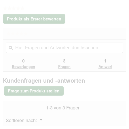
★★★★★
Kein
Produkt als Erster bewerten
Beurteilungswert
.
Mit
★★★★★
★★★★★
dieser
Kein
Aktion
Hier
Hie
Beurteilungswert
wird
Fragen
ϙ
Fra
für
ein
Floxik
und
un
modales
Orthopädisches
Antworten
Ant
0
3
1
Dialogfeld
Hundekissen
durchsuchen
du
Bewertungen
Fragen
Antwort
S
geöffnet.
Kundenfragen und -antworten
Frage zum Produkt stellen
1-3 von 3 Fragen
Menü
Sortieren nach:
▼