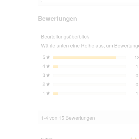
zu
Bewertungen
lesen
den
suchen
für
Bewertungen
Fluval
Bewertungen
FX6
Außenfilter
Beurteilungsüberblick
Wähle unten eine Reihe aus, um Bewertungen
5
Sterne
1
★
4
Sterne
1
★
3
Sterne
0
★
2
Sterne
0
★
1
Sterne
1
★
1-4 von 15 Bewertungen