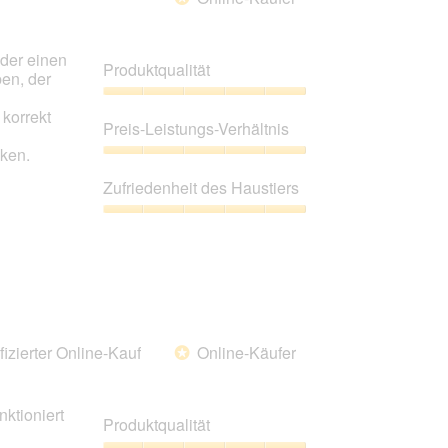
Oder einen
Produktqualität
en, der
Produktqualität,
korrekt
5
Preis-Leistungs-Verhältnis
von
ken.
5
Preis-
Leistungs-
Zufriedenheit des Haustiers
Verhältnis,
5
Zufriedenheit
von
des
5
Haustiers,
5
von
5
fizierter Online-Kauf
Online-Käufer
*
nktioniert
Produktqualität