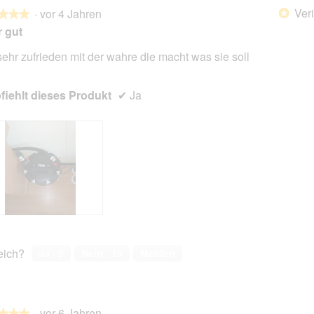
Veri
·
vor 4 Jahren
*
★★★
★★★
 gut
sehr zufrieden mit der wahre die macht was sie soll
en.
iehlt dieses Produkt
✔
Ja
reich?
Ja ·
0
Nein ·
15
Melden
·
vor 6 Jahren
★★★
★★★