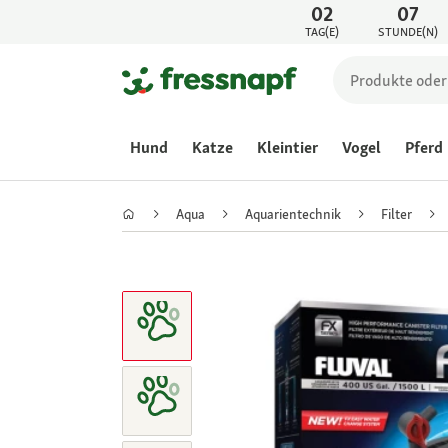
02
07
TAG(E)
STUNDE(N)
Hund
Katze
Kleintier
Vogel
Pferd
Aqua
Aquarientechnik
Filter