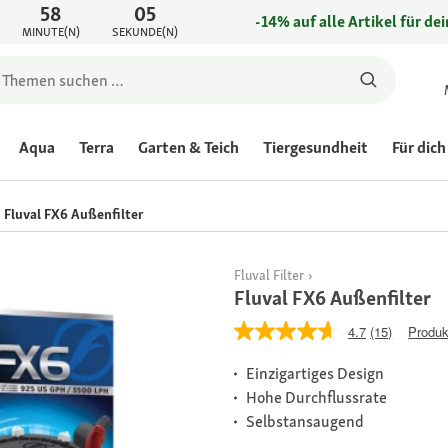
58
05
-14% auf alle Artikel für de
MINUTE(N)
SEKUNDE(N)
Aqua
Terra
Garten & Teich
Tiergesundheit
Für dich
Fluval FX6 Außenfilter
Fluval Filter
Fluval FX6 Außenfilter
4.7
(15)
Produk
Einzigartiges Design
Hohe Durchflussrate
Selbstansaugend