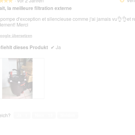
Veri
·
vor 2 Jahren
*
★★★
★★★
ait, la meilleure filtration externe
pompe d'exception et silencieuse comme j'ai jamais vu👌👌et r
dement! Merci
en.
oogle übersetzen
iehlt dieses Produkt
✔
Ja
reich?
Ja ·
1
Nein ·
15
Melden