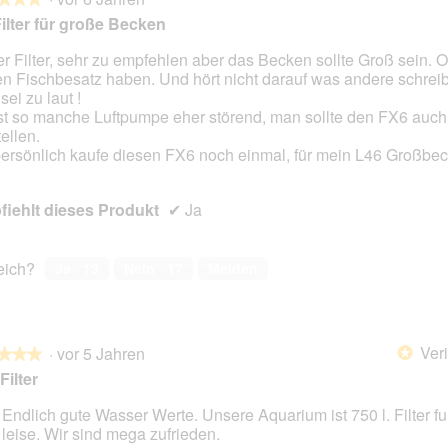
ilter für große Becken
r Filter, sehr zu empfehlen aber das Becken sollte Groß sein. 
n Fischbesatz haben. Und hört nicht darauf was andere schreib
en.
sei zu laut !
st so manche Luftpumpe eher störend, man sollte den FX6 auch 
ellen.
persönlich kaufe diesen FX6 noch einmal, für mein L46 Großbec
iehlt dieses Produkt
✔
Ja
reich?
Ja ·
13
Nein ·
17
Melden
Veri
·
vor 5 Jahren
*
★★★
★★★
Filter
 Endlich gute Wasser Werte. Unsere Aquarium ist 750 l. Filter fu
 leise. Wir sind mega zufrieden.
en.