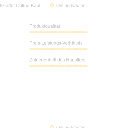
fizierter Online-Kauf
Online-Käufer
*
Produktqualität
Produktqualität,
5
Preis-Leistungs-Verhältnis
von
5
Preis-
Leistungs-
Zufriedenheit des Haustiers
Verhältnis,
5
Zufriedenheit
von
des
5
Haustiers,
5
von
5
Online-Käufer
*