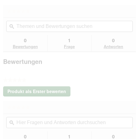
★★★★★
★★★★★
Kein
Themen
Th
Beurteilungswert
und
ϙ
un
für
Fortan
Bewertungen
Be
Fortain
suchen
su
0
1
0
Pulver
Bewertungen
Frage
Antworten
Eisenquelle
250
g
Bewertungen
★★★★★
Kein
Produkt als Erster bewerten
Beurteilungswert
.
Mit
★★★★★
★★★★★
dieser
Kein
Aktion
Hier
Hie
Beurteilungswert
wird
Fragen
ϙ
Fra
für
ein
Fortan
und
un
modales
Fortain
Antworten
Ant
0
1
0
Dialogfeld
Pulver