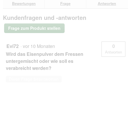
durchsuchen
du
Bewertungen
Frage
Antworten
Eisenquelle
geöffnet.
250
g
Kundenfragen und -antworten
Frage zum Produkt stellen
Evi72
·
vor 10 Monaten
0
Antworten
Wird das Eisenpulver dem Fressen
untergemischt oder wie soll es
verabreicht werden?
Diese Frage beantworten