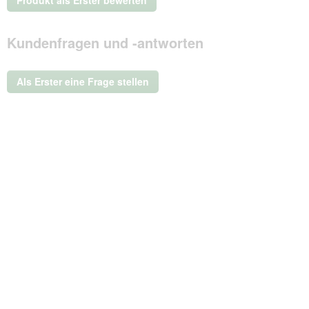
Produkt als Erster bewerten
Beurteilungswert
.
Mit
Kundenfragen und -antworten
dieser
Aktion
wird
ein
Als Erster eine Frage stellen
modales
Dialogfeld
geöffnet.