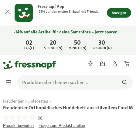
Fressnapf App
-15% auf den ersten Einkauf mit Friends
Anzeigen
-14% auf alle Artikel für deine Samtpfote – jetzt
sparen
!
02
20
50
30
TAG(E)
STUNDE(N)
MINUTE(N)
SEKUNDE(N)
Freudentier Hundebetten
Freudentier Orthopädisches Hundebett aus stilvollem Cord M
(0)
Produkt bewerten
Frage zum Produkt stellen