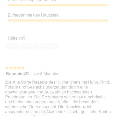
u
t
f
von
e
n
d
e
5
Preis-
i
g
i
l
Leistungs-
n
z
e
Zufriedenheit des Haustiers
d
Verhältnis,
m
u
s
g
5
o
Zufriedenheit
F
e
e
von
d
des
o
r
ö
5
a
Haustiers,
t
A
f
Hilfreich?
l
5
o
k
f
e
von
3
t
Ja ·
0
Nein ·
0
Melden
n
s
5
.
i
e
D
o
t
i
n
.
a
w
l
★★★★★
★★★★★
i
o
Bosenius22
·
vor 8 Monaten
r
5
g
d
von
Die A la Carte Rezepte des Küchenchefs mit Huhn, Rind,
f
e
5
Forelle und Seelachs überzeugen durch eine
e
i
Sternen.
abwechslungsreiche Auswahl an hochwertigen
l
n
Proteinquellen. Die Rezepturen wirken gut durchdacht
d
m
und bieten eine angenehme Vielfalt, die besonders
g
o
wählerische Tiere anspricht. Die Konsistenz ist
e
d
ansprechend, und die Akzeptanz ist sehr gut – alle Sorten
ö
a