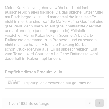
5
Sternen.
Meine Katze ist von jeher verwöhnt und liebt fast
ausschließlich alles fischige. Da das übliche Katzenfutter
mit Fisch begrenzt ist und manchmal die Inhaltsstoffe
nicht immer klar sind, war die Marke Purina Gourmet eine
gute Wahl, denn hier wird auf gute Inhaltsstoffe geachtet
und auf unnötige (und oft ungesunde) Füllstoffe
verzichtet. Meine Katze bekam Gourmet A La Carte
Raffinesse erst einmal zum Probieren und ist seitdem
nicht mehr zu halten. Allein die Packung löst bei ihr
schon Glücksgefühle aus. Es ist unbeschreiblich. Erst
zum Testen, wird Gourmet A La Carte Raffinesse wohl
dauerhaft im Katzennapf landen.
Empfiehlt dieses Produkt
✔
Ja
Ursprünglich erschienen auf gourmet.de
1-4 von 1682 Bewertungen
Zurück
◄
Weiter
►
Reviews
Revie