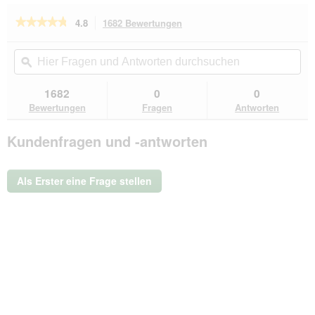
★★★★★
★★★★★
4.8
1682 Bewertungen
Mit
dieser
4.8
von
Aktion
Hier
Hie
5
navigierst
Fragen
ϙ
Fra
Sternen.
du
und
un
Bewertungen
zu
Antworten
Ant
1682
0
0
lesen
den
durchsuchen
du
für
Bewertungen
Fragen
Antworten
Bewertungen.
GOURMET
à
Kundenfragen und -antworten
la
Carte
4x85g
Rafinessen
Als Erster eine Frage stellen