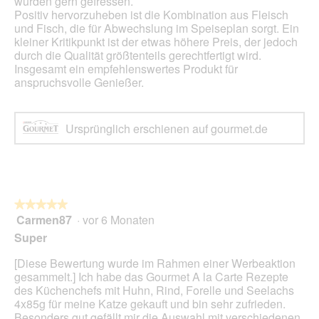
wurden gern gefressen.
f
l
Positiv hervorzuheben ist die Kombination aus Fleisch
f
e
und Fisch, die für Abwechslung im Speiseplan sorgt. Ein
n
s
kleiner Kritikpunkt ist der etwas höhere Preis, der jedoch
e
D
durch die Qualität größtenteils gerechtfertigt wird.
t
i
Insgesamt ein empfehlenswertes Produkt für
.
a
anspruchsvolle Genießer.
l
o
g
f
Ursprünglich erschienen auf gourmet.de
e
l
d
g
e
★★★★★
★★★★★
ö
Carmen87
·
vor 6 Monaten
5
f
von
f
Super
5
n
Sternen.
e
[Diese Bewertung wurde im Rahmen einer Werbeaktion
t
gesammelt.] Ich habe das Gourmet A la Carte Rezepte
.
des Küchenchefs mit Huhn, Rind, Forelle und Seelachs
4x85g für meine Katze gekauft und bin sehr zufrieden.
Besonders gut gefällt mir die Auswahl mit verschiedenen