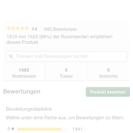
★★★★★
★★★★★
4.8
1682 Bewertungen
Mit
dieser
4.8
1510 von 1523 (99%) der Rezensenten empfehlen
von
Aktion
dieses Produkt
5
navigierst
Sternen.
du
Themen
Th
Bewertungen
zu
und
ϙ
un
lesen
den
Bewertungen
Be
für
Bewertungen.
GOURMET
suchen
su
1682
0
0
à
Bewertungen
Fragen
Antworten
la
Carte
4x85g
Bewertungen
Produkt bewerten
.
Rafinessen
Mit
die
Beurteilungsüberblick
Akt
wir
Wähle unten eine Reihe aus, um Bewertungen zu filtern.
ein
mo
5
Sterne
1441
1441 Bewertungen mit 5
Auswählen, um nach Bew
★
Dia