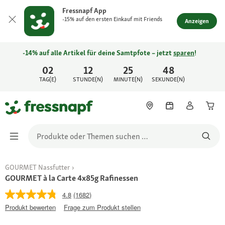
Fressnapf App
-15% auf den ersten Einkauf mit Friends
Anzeigen
-14% auf alle Artikel für deine Samtpfote – jetzt
sparen
!
02
12
25
48
TAG(E)
STUNDE(N)
MINUTE(N)
SEKUNDE(N)
GOURMET Nassfutter
GOURMET à la Carte 4x85g Rafinessen
4.8
(1682)
Produkt bewerten
Frage zum Produkt stellen