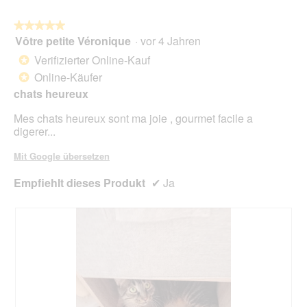
auf
die
folg
★★★★★
★★★★★
Scha
Vôtre petite Véronique
·
vor 4 Jahren
5
klick
von
wird
Verifizierter Online-Kauf
*
der
5
unte
Online-Käufer
*
Sternen.
aufg
chats heureux
Inhal
aktua
Mes chats heureux sont ma joie , gourmet facile a
digerer...
Mit Google übersetzen
Empfiehlt dieses Produkt
✔
Ja