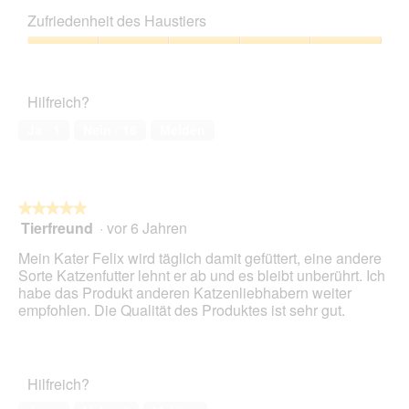
g
i
Leistungs-
z
e
Zufriedenheit des Haustiers
Verhältnis,
u
s
5
Zufriedenheit
F
e
von
des
o
r
5
Haustiers,
t
A
Hilfreich?
5
o
k
von
1
t
Ja ·
1
Nein ·
16
Melden
5
.
i
o
n
w
★★★★★
★★★★★
i
Tierfreund
·
vor 6 Jahren
r
5
d
von
Mein Kater Felix wird täglich damit gefüttert, eine andere
e
5
Sorte Katzenfutter lehnt er ab und es bleibt unberührt. Ich
i
Sternen.
habe das Produkt anderen Katzenliebhabern weiter
n
empfohlen. Die Qualität des Produktes ist sehr gut.
m
o
d
a
Hilfreich?
l
e