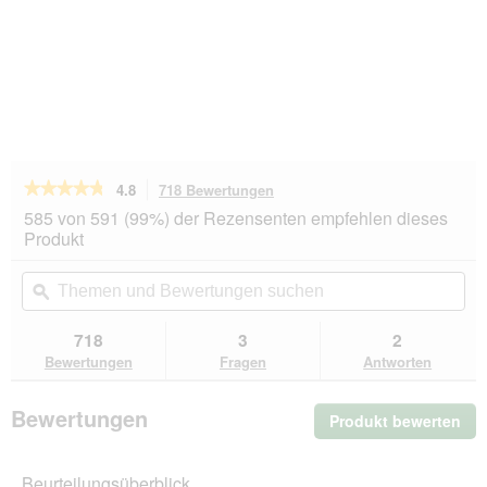
★★★★★
★★★★★
4.8
718 Bewertungen
Mit
dieser
4.8
585 von 591 (99%) der Rezensenten empfehlen dieses
von
Aktion
Produkt
5
navigierst
Sternen.
du
Themen
Th
Bewertungen
zu
und
ϙ
un
lesen
den
Bewertungen
Be
für
Bewertungen.
GOURMET
suchen
su
718
3
2
A
Bewertungen
Fragen
Antworten
la
Carte
Nassfutter
Bewertungen
Produkt bewerten
.
Katze
Adult
Mit
Hochseefisch
die
an
Beurteilungsüberblick
Akt
Reis-