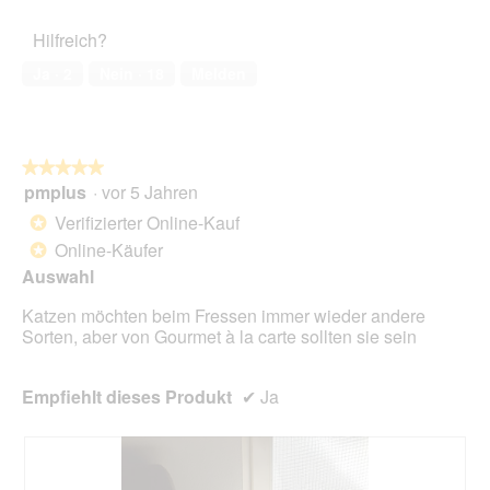
des
o
r
5
Haustiers,
t
A
Hilfreich?
5
o
k
von
1
t
Ja ·
2
Nein ·
18
Melden
5
.
i
o
n
w
★★★★★
★★★★★
i
pmplus
·
vor 5 Jahren
r
5
d
von
Verifizierter Online-Kauf
*
e
5
Online-Käufer
*
i
Sternen.
n
Auswahl
m
Katzen möchten beim Fressen immer wieder andere
o
Sorten, aber von Gourmet à la carte sollten sie sein
d
a
l
Empfiehlt dieses Produkt
✔
Ja
e
s
D
i
a