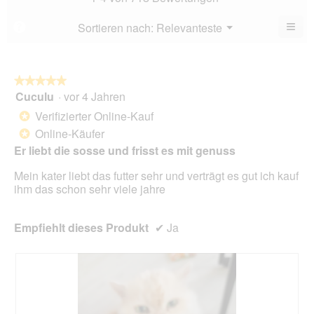
4.4
5.
von
≡
Menü
Sortieren nach:
Relevanteste
?
▼
5.
Wen
du
auf
die
folg
★★★★★
★★★★★
Scha
Cuculu
·
vor 4 Jahren
5
klick
von
wird
Verifizierter Online-Kauf
*
der
5
unte
Online-Käufer
*
Sternen.
aufg
Er liebt die sosse und frisst es mit genuss
Inhal
aktua
Mein kater liebt das futter sehr und verträgt es gut ich kauf
ihm das schon sehr viele jahre
Empfiehlt dieses Produkt
✔
Ja