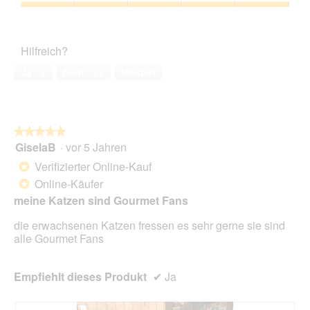
e
s
5
Zufriedenheit
e
von
des
r
5
Haustiers,
A
Hilfreich?
5
k
von
t
Ja ·
1
Nein ·
17
Melden
5
i
o
n
w
★★★★★
★★★★★
i
GiselaB
·
vor 5 Jahren
r
5
d
von
Verifizierter Online-Kauf
*
e
5
Online-Käufer
*
i
Sternen.
n
meine Katzen sind Gourmet Fans
m
die erwachsenen Katzen fressen es sehr gerne sie sind
o
alle Gourmet Fans
d
a
l
Empfiehlt dieses Produkt
✔
Ja
e
s
D