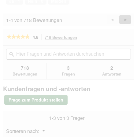
Ja ·
1
Nein ·
0
Melden
s
D
i
1-4 von 718 Bewertungen
Zurück
◄
Weiter
►
a
Reviews
Revie
l
o
★★★★★
★★★★★
4.8
718 Bewertungen
Mit
g
dieser
f
4.8
von
Aktion
Hier
Hie
e
5
navigierst
Fragen
ϙ
Fra
l
Sternen.
du
und
un
d
Bewertungen
zu
Antworten
Ant
g
718
3
2
lesen
den
durchsuchen
du
e
für
Bewertungen
Fragen
Antworten
Bewertungen.
GOURMET
ö
A
f
Kundenfragen und -antworten
la
f
Carte
n
Nassfutter
Frage zum Produkt stellen
e
Katze
Adult
t
Hochseefisch
.
1-3 von 3 Fragen
an
Reis-
Gemüsekomposition
Menü
Sortieren nach:
26x85
▼
g