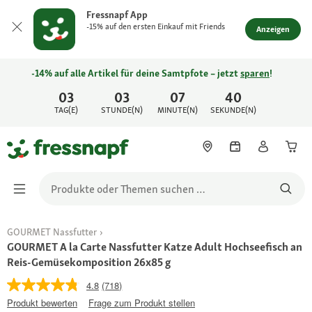
Fressnapf App
-15% auf den ersten Einkauf mit Friends
Anzeigen
-14% auf alle Artikel für deine Samtpfote – jetzt
sparen
!
03
03
07
40
TAG(E)
STUNDE(N)
MINUTE(N)
SEKUNDE(N)
GOURMET Nassfutter
GOURMET A la Carte Nassfutter Katze Adult Hochseefisch an
Reis-Gemüsekomposition 26x85 g
4.8
(718)
Produkt bewerten
Frage zum Produkt stellen