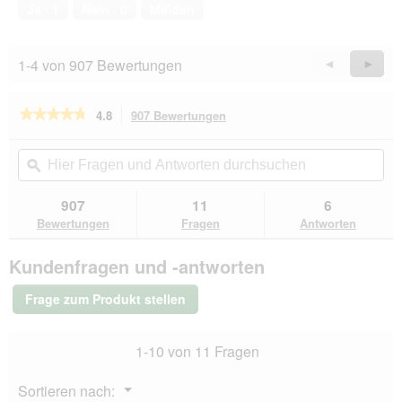
von
Ja ·
1
Nein ·
0
Melden
5
1-4 von 907 Bewertungen
Zurück
◄
Weiter
►
Reviews
Revie
★★★★★
★★★★★
4.8
907 Bewertungen
Mit
dieser
4.8
von
Aktion
Hier
Hie
5
navigierst
Fragen
ϙ
Fra
Sternen.
du
und
un
Bewertungen
zu
Antworten
Ant
907
11
6
lesen
den
durchsuchen
du
für
Bewertungen
Fragen
Antworten
Bewertungen.
GOURMET
Gold
Kundenfragen und -antworten
Raffiniertes
Ragout
Huhn
Frage zum Produkt stellen
12x85
g
1-10 von 11 Fragen
Menü
Sortieren nach:
▼