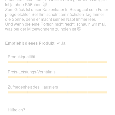
.
ist ja ohne Sößchen 😾
a
Zum Glück ist unser Katzenkater in Bezug auf sein Futter
l
pflegeleichter. Bei ihm scheint am nächsten Tag immer
o
die Sonne, denn er macht seinen Napf immer leer.
g
Und wenn die eine Portion nicht reicht, schau'n wir mal,
f
was bei der Mitbewohnerin zu holen ist 🐱
e
l
d
Empfiehlt dieses Produkt
✔
Ja
g
e
ö
Produktqualität
f
f
Produktqualität,
n
5
Preis-Leistungs-Verhältnis
e
von
t
5
Preis-
.
Leistungs-
Zufriedenheit des Haustiers
Verhältnis,
5
Zufriedenheit
von
des
5
Haustiers,
Hilfreich?
5