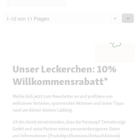
Diese Frage beantworten
1-10 von 11 Fragen
Zurück
◄
Weiter
►
Questions
Quest
Unser Leckerchen: 10%
Willkommensrabatt*
Melde dich jetzt zum Newsletter an und profitiere von
exklusiven Vorteilen, spannenden Aktionen und lauter Tipps
rund um deinen kleinen Liebling.
Ich bin damit einverstanden, dass die Fressnapf Tiernahrungs
GmbH und seine Partner meine personenbezogenen Daten
und Informationen (Produktpräferenzen/Einkaufshistorie)