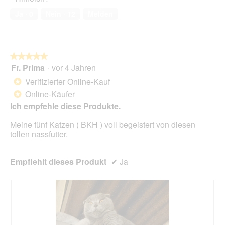
o
k
f
e
von
6
t
Ja ·
0
Nein ·
12
Melden
n
s
5
.
i
e
D
o
t
i
n
.
a
w
l
★★★★★
★★★★★
i
o
Fr. Prima
·
vor 4 Jahren
r
5
g
d
von
Verifizierter Online-Kauf
*
f
e
5
Online-Käufer
e
*
i
Sternen.
l
n
Ich empfehle diese Produkte.
d
m
g
Meine fünf Katzen ( BKH ) voll begeistert von diesen
o
e
tollen nassfutter.
d
ö
a
f
l
f
Empfiehlt dieses Produkt
✔
Ja
e
n
s
e
D
t
i
.
a
l
o