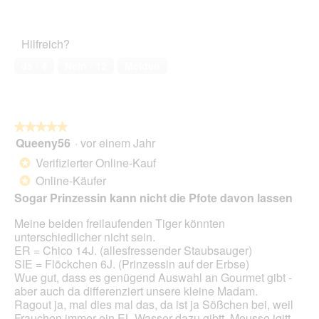
g
5
o
Zufriedenheit
F
e
e
von
d
des
o
r
ö
5
a
Haustiers,
t
A
f
Hilfreich?
l
5
o
k
f
e
von
4
t
Ja ·
4
Nein ·
12
Melden
n
s
5
.
i
e
D
o
t
i
n
.
a
w
l
★★★★★
★★★★★
i
o
Queeny56
·
vor einem Jahr
r
5
g
d
von
Verifizierter Online-Kauf
*
f
e
5
Online-Käufer
e
*
i
Sternen.
l
n
Sogar Prinzessin kann nicht die Pfote davon lassen
d
m
g
Meine beiden freilaufenden Tiger könnten
o
e
unterschiedlicher nicht sein.
d
ö
ER = Chico 14J. (allesfressender Staubsauger)
a
f
SIE = Flöckchen 6J. (Prinzessin auf der Erbse)
l
f
Wue gut, dass es genügend Auswahl an Gourmet gibt -
e
n
aber auch da differenziert unsere kleine Madam.
s
e
Ragout ja, mal dies mal das, da ist ja Sößchen bei, weil
D
t
Frauchen immer ein EL Wasser dazu gibtt. Mousse igitt -
i