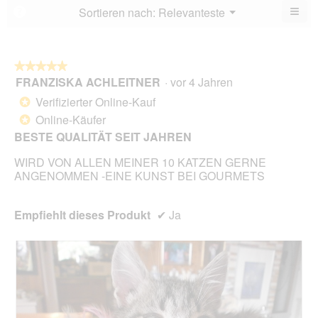
von
≡
Menü
Sortieren nach:
Relevanteste
?
▼
5.
Wen
du
auf
die
folg
★★★★★
★★★★★
Scha
FRANZISKA ACHLEITNER
·
vor 4 Jahren
5
klick
von
wird
Verifizierter Online-Kauf
*
der
5
unte
Online-Käufer
*
Sternen.
aufg
BESTE QUALITÄT SEIT JAHREN
Inhal
aktua
WIRD VON ALLEN MEINER 10 KATZEN GERNE
ANGENOMMEN -EINE KUNST BEI GOURMETS
Empfiehlt dieses Produkt
✔
Ja