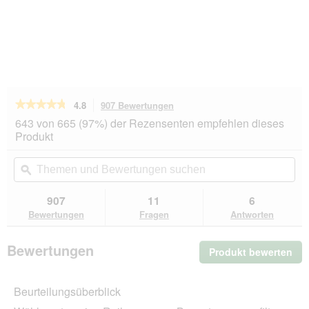
★★★★★
★★★★★
4.8
907 Bewertungen
Mit
dieser
4.8
643 von 665 (97%) der Rezensenten empfehlen dieses
von
Aktion
Produkt
5
navigierst
Sternen.
du
Themen
Th
Bewertungen
zu
und
ϙ
un
lesen
den
Bewertungen
Be
für
Bewertungen.
GOURMET
suchen
su
907
11
6
Gold
Bewertungen
Fragen
Antworten
Raffiniertes
Ragout
Huhn
Bewertungen
Produkt bewerten
.
12x85
g
Mit
die
Beurteilungsüberblick
Akt
wir