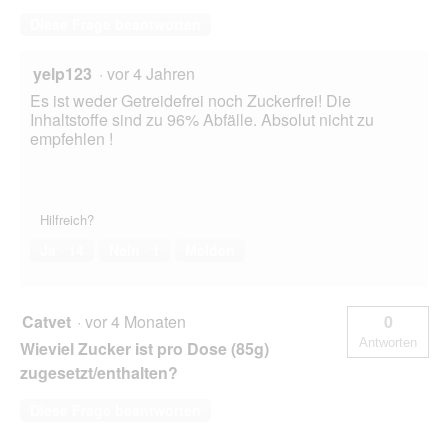
Diese Frage beantworten
yelp123
·
vor 4 Jahren
Es ist weder Getreidefrei noch Zuckerfrei! Die
Inhaltstoffe sind zu 96% Abfälle. Absolut nicht zu
empfehlen !
Hilfreich?
Ja ·
14
Nein ·
1
Melden
Catvet
·
vor 4 Monaten
0
Antworten
Wieviel Zucker ist pro Dose (85g)
zugesetzt/enthalten?
Diese Frage beantworten