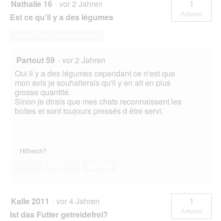
Nathalie 16
·
vor 2 Jahren
1
Antwort
Est ce qu'il y a des légumes
Diese Frage beantworten
Partout 59
·
vor 2 Jahren
Oui il y a des légumes cependant ce n'est que
mon avis je souhaiterais qu'il y en ait en plus
grosse quantité.
Sinon je dirais que mes chats reconnaissent les
boîtes et sont toujours pressés d être servi.
Hilfreich?
Ja ·
0
Nein ·
0
Melden
Kalle 2011
·
vor 4 Jahren
1
Antwort
Ist das Futter getreidefrei?