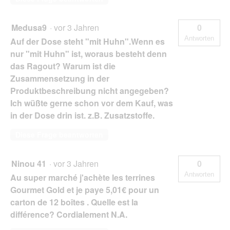
Medusa9
·
vor 3 Jahren
0
Antworten
Auf der Dose steht "mit Huhn".Wenn es
nur "mit Huhn" ist, woraus besteht denn
das Ragout? Warum ist die
Zusammensetzung in der
Produktbeschreibung nicht angegeben?
Ich wüßte gerne schon vor dem Kauf, was
in der Dose drin ist. z.B. Zusatzstoffe.
Diese Frage beantworten
Ninou 41
·
vor 3 Jahren
0
Antworten
Au super marché j'achète les terrines
Gourmet Gold et je paye 5,01€ pour un
carton de 12 boîtes . Quelle est la
différence? Cordialement N.A.