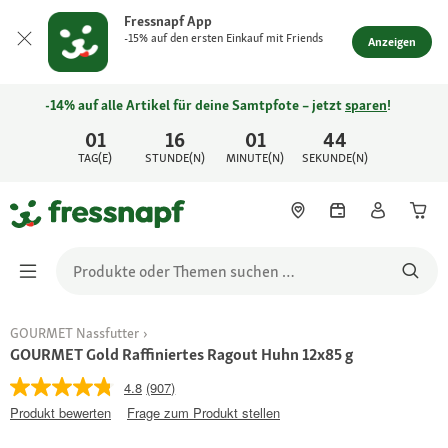
Fressnapf App
-15% auf den ersten Einkauf mit Friends
Anzeigen
-14% auf alle Artikel für deine Samtpfote – jetzt
sparen
!
01
16
01
44
TAG(E)
STUNDE(N)
MINUTE(N)
SEKUNDE(N)
GOURMET Nassfutter
GOURMET Gold Raffiniertes Ragout Huhn 12x85 g
4.8
(907)
Produkt bewerten
Frage zum Produkt stellen