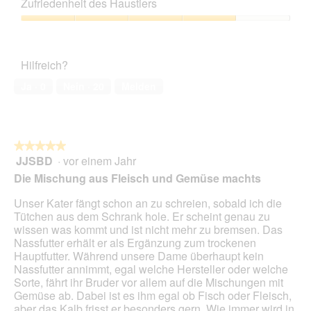
z
e
Zufriedenheit des Haustiers
Verhältnis,
u
s
5
Zufriedenheit
F
e
von
des
o
r
5
Haustiers,
t
A
Hilfreich?
4
o
k
von
1
t
Ja ·
0
Nein ·
20
Melden
5
.
i
o
n
w
★★★★★
★★★★★
i
JJSBD
·
vor einem Jahr
r
5
d
von
Die Mischung aus Fleisch und Gemüse machts
e
5
i
Sternen.
Unser Kater fängt schon an zu schreien, sobald ich die
n
Tütchen aus dem Schrank hole. Er scheint genau zu
m
wissen was kommt und ist nicht mehr zu bremsen. Das
o
Nassfutter erhält er als Ergänzung zum trockenen
d
Hauptfutter. Während unsere Dame überhaupt kein
a
Nassfutter annimmt, egal welche Hersteller oder welche
l
Sorte, fährt ihr Bruder vor allem auf die Mischungen mit
e
Gemüse ab. Dabei ist es ihm egal ob Fisch oder Fleisch,
s
aber das Kalb frisst er besonders gern. Wie immer wird in