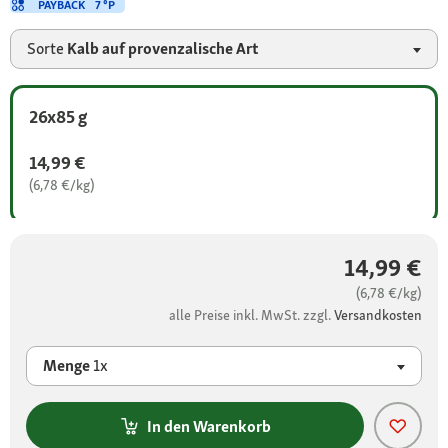
PAYBACK
7 °P
Sorte
Kalb auf provenzalische Art
26x85 g
14,99 €
(6,78 €/kg)
14,99 €
(6,78 €/kg)
alle Preise inkl. MwSt. zzgl.
Versandkosten
Menge
1x
In den Warenkorb