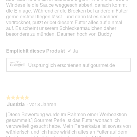
D
Windeseile die Sauce weggeschlabbert, danach kommt
i
die Einlage. Während er die Brocken bei anderem Futter
a
gerne erstmal liegen lässt...und dann ist es nachher
l
vertrocknet, putzt er bei diesem Futter alles auf einmal
o
auf. Es scheint unserem Schleckermäulchen daher
g
besonders zu münden. Daumen hoch von Buddy
f
e
l
Empfiehlt dieses Produkt
✔
Ja
d
g
Ursprünglich erschienen auf gourmet.de
e
ö
f
f
n
e
★★★★★
★★★★★
t
Justizia
·
vor 8 Jahren
5
.
von
[Diese Bewertung wurde im Rahmen einer Werbeaktion
5
gesammelt.] Gourmet Perle ist das Futter wonach ich
Sternen.
verzweifelt gesucht habe. Mein Perserkatze ist sowas von
wählerisch und ich habe wirklich alles an Futter auf dem