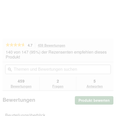
★★★★★
★★★★★
4.7
459 Bewertungen
Mit
dieser
4.7
140 von 147 (95%) der Rezensenten empfehlen dieses
von
Aktion
Produkt
5
navigierst
Sternen.
du
Themen
Th
Bewertungen
zu
und
ϙ
un
lesen
den
Bewertungen
Be
für
Bewertungen.
GOURMET
suchen
su
459
2
5
Perle
Bewertungen
Fragen
Antworten
Erlesene
Streifen
Kalb
Bewertungen
Produkt bewerten
.
auf
provenzalische
Mit
Art
die
26x85
Beurteilungsüberblick
Akt
g