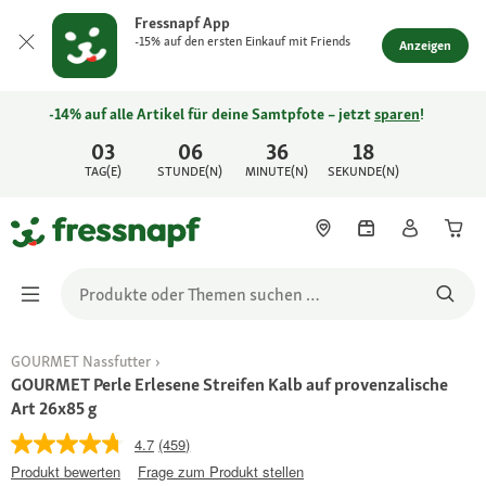
Fressnapf App
-15% auf den ersten Einkauf mit Friends
Anzeigen
-14% auf alle Artikel für deine Samtpfote – jetzt
sparen
!
03
06
36
18
TAG(E)
STUNDE(N)
MINUTE(N)
SEKUNDE(N)
GOURMET Nassfutter
GOURMET Perle Erlesene Streifen Kalb auf provenzalische
Art 26x85 g
4.7
(459)
Produkt bewerten
Frage zum Produkt stellen