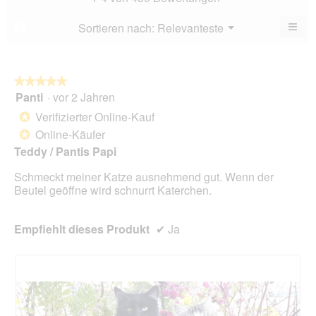
4.5
5.
von
≡
Menü
Sortieren nach:
Relevanteste
?
▼
5.
Wen
du
auf
die
folg
★★★★★
★★★★★
Scha
Panti
·
vor 2 Jahren
5
klick
von
wird
Verifizierter Online-Kauf
*
der
5
unte
Online-Käufer
*
Sternen.
aufg
Teddy / Pantis Papi
Inhal
aktua
Schmeckt meiner Katze ausnehmend gut. Wenn der
Beutel geöffne wird schnurrt Katerchen.
Empfiehlt dieses Produkt
✔
Ja