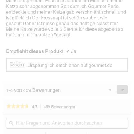
Markt ausprobiert. Fast alles landete im Müll und meine
Katze sehr abgenommen Seit dem ich Gourmet Perle
entdeckte und meiner Katze gab verschmäht schnell und
ist glücklich.Der Fressnapf ist schön sauber, wie
gespült.Daher ist diese genau das richtige Nassfutter.
Meine Katze würde volle 5 Sterne für diese abgeben so
hatte mir mit "mautzen "gesagt.
Empfiehlt dieses Produkt
✔
Ja
Ursprünglich erschienen auf gourmet.de
1-4 von 459 Bewertungen
Zurück
◄
Weiter
►
Reviews
Revie
★★★★★
★★★★★
4.7
459 Bewertungen
Mit
dieser
4.7
von
Aktion
Hier
Hie
5
navigierst
Fragen
ϙ
Fra
Sternen.
du
und
un
Bewertungen