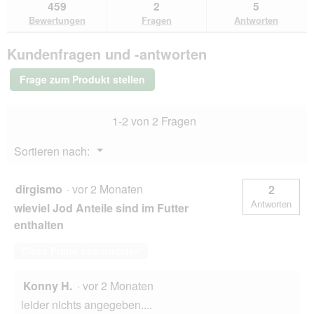
zu
Antworten
Ant
459
2
5
lesen
den
durchsuchen
du
für
Bewertungen
Fragen
Antworten
Bewertungen.
GOURMET
Perle
Kundenfragen und -antworten
Erlesene
Streifen
Kalb
Frage zum Produkt stellen
auf
provenzalische
Art
1-2 von 2 Fragen
26x85
g
Menü
Sortieren nach:
▼
dirgismo
·
vor 2 Monaten
2
Antworten
wieviel Jod Anteile sind im Futter
enthalten
Diese Frage beantworten
Konny H.
·
vor 2 Monaten
leider nichts angegeben....