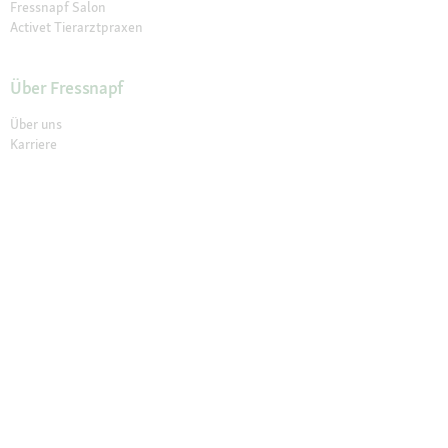
Fressnapf Salon
Activet Tierarztpraxen
Über Fressnapf
Über uns
Karriere
Verantwortung
Tierisch Engagiert
Compliance
Marktplatz Partner werden
Presse
Anfahrt
© 2026 Fressnapf Tiernahrungs GmbH
Impressum
AGB
Datenschutz
Grounding Map
Grounding Page
Widerrufsbelehrung
Cookie Einstellungen