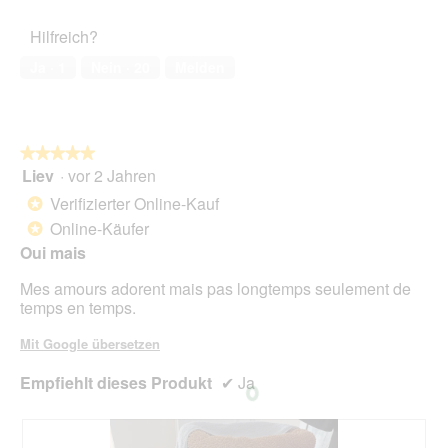
des
r
5
Haustiers,
A
Hilfreich?
5
k
von
t
Ja ·
1
Nein ·
20
Melden
5
i
o
n
w
★★★★★
★★★★★
i
Liev
·
vor 2 Jahren
r
5
d
von
Verifizierter Online-Kauf
*
e
5
Online-Käufer
*
i
Sternen.
n
Oui mais
m
Mes amours adorent mais pas longtemps seulement de
o
temps en temps.
d
a
Mit Google übersetzen
l
e
Empfiehlt dieses Produkt
✔
Ja
s
D
i
a