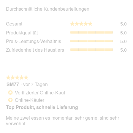
Durchschnittliche Kundenbeurteilungen
Ge
Gesamt
5.0
★★★★★
★★★★★
Dur
Pro
Produktqualität
5.0
Bew
Dur
5
Pre
Preis-Leistungs-Verhältnis
5.0
Bew
von
Lei
5
Zuf
Zufriedenheit des Haustiers
5.0
5.
Ver
von
des
Dur
5.
Hau
Bew
Dur
5
Bew
von
5
★★★★★
★★★★★
5.
von
SM77
·
vor 7 Tagen
5
5.
von
Verifizierter Online-Kauf
*
5
Online-Käufer
*
Sternen.
Top Produkt, schnelle Lieferung
Meine zwei essen es momentan sehr gerne, sind sehr
verwöhnt