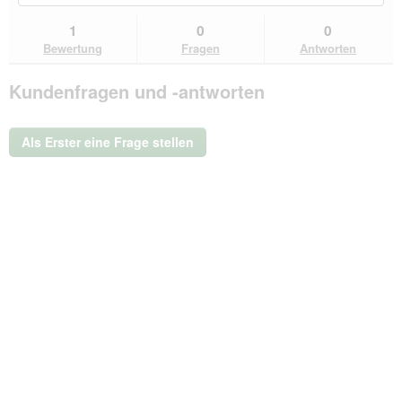
du
und
un
Bewertungen
zu
Antworten
Ant
1
0
0
lesen
den
durchsuchen
du
für
Bewertung
Fragen
Antworten
Bewertungen.
GOURMET
PERLE
Kundenfragen und -antworten
Nassfutter
Katze,
Adult,
Erlesene
Als Erster eine Frage stellen
Streifen
48x85g