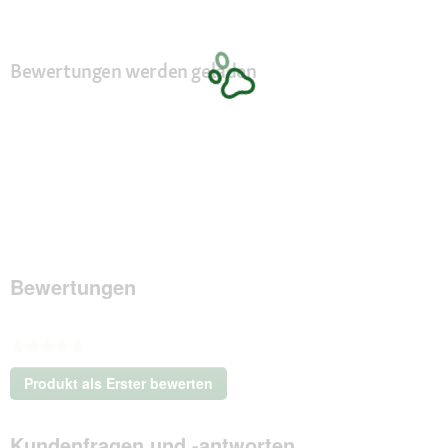
Bewertungen werden geladen
Bewertungen
★★★★★
Kein
Produkt als Erster bewerten
Beurteilungswert
.
Mit
Kundenfragen und -antworten
dieser