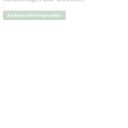
Aktion
wird
ein
Als Erster eine Frage stellen
modales
Dialogfeld
geöffnet.