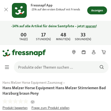
Fressnapf App
-15% auf den ersten Einkauf mit Friends
Anzeigen
-14% auf alle Artikel für deine Samtpfote – jetzt
sparen
!
00
17
48
33
TAG(E)
STUNDE(N)
MINUTE(N)
SEKUNDE(N)
Hans Melzer Horse Equipment Zaumzeug
Hans Melzer Horse Equipment Hans Melzer Stirnriemen Bad
Harzburg braun Pony
(0)
Produkt bewerten
Frage zum Produkt stellen