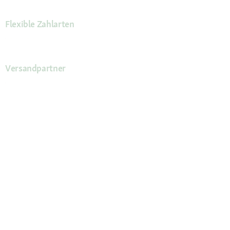
Flexible Zahlarten
Versandpartner
Deine Vorteile
Die Fressnapf App