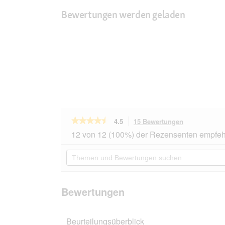
Bewertungen werden geladen
★★★★★
★★★★★
4.5
15 Bewertungen
Mit
dieser
4.5
12 von 12 (100%) der Rezensenten empfeh
von
Aktion
5
navigierst
Themen
Sternen.
du
und
Bewertungen
zu
Bewertungen
lesen
den
suchen
für
Bewertungen
HAPPY
Bewertungen
DOG
Sensible
Pure
Beurteilungsüberblick
Nassfutter