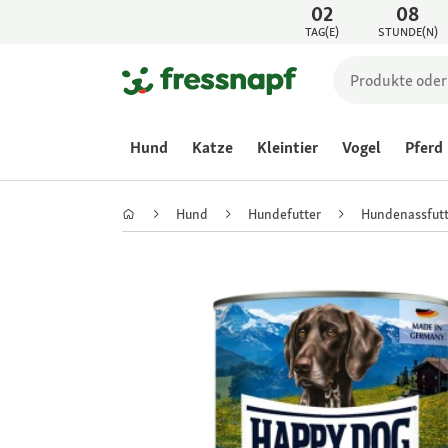
02
08
TAG(E)
STUNDE(N)
Hund
Katze
Kleintier
Vogel
Pferd
Hund
Hundefutter
Hundenassfutt