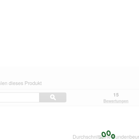
len dieses Produkt
Themen
15
ϙ
und
Suchen
Bewertungen
Bewertungen
suchen
.
Durchschnittliche Kundenbeur