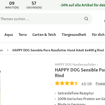
09
57
-14% auf alle Artikel für de
MINUTE(N)
SEKUNDE(N)
Aqua
Terra
Garten & Teich
Tiergesundheit
Für dich
er
HAPPY DOG Sensible Pure Nassfutter Hund Adult 6x400 g Rind
HAPPY DOG Hundenassfutter
HAPPY DOG Sensible Pur
Rind
4.5
(15)
Produk
Getreidefreie Rezeptur
100% tierisches Protein am G
Made in Germany