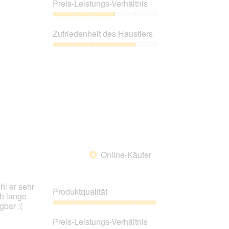
2
Preis-Leistungs-Verhältnis
von
5
Preis-
Leistungs-
Zufriedenheit des Haustiers
Verhältnis,
3
Zufriedenheit
von
des
5
Haustiers,
4
von
5
Online-Käufer
*
hl er sehr
Produktqualität
ch lange
gbar :(
Produktqualität,
5
Preis-Leistungs-Verhältnis
von