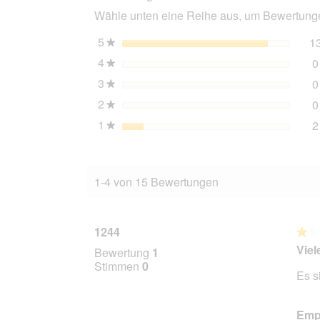
Hund
Wähle unten eine Reihe aus, um Bewertungen
Adult
6x400
g
5
Sterne
1
★
Rind
4
Sterne
0
★
3
Sterne
0
★
2
Sterne
0
★
1
Sterne
2
★
1-4 von 15 Bewertungen
1244
★★
★★
1
Viel
Bewertung
1
von
Stimmen
0
Es s
5
Stern
Empf