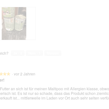
reich?
Ja ·
0
Nein ·
1
Melden
·
vor 2 Jahren
★★★
★★★
er!
Futter an sich ist für meinen Maltipoo mit Allergien klasse, obwo
erisch ist. Es ist nur so schade, dass das Produkt schon ziemli
en.
erkauft ist... mittlerweile im Laden vor Ort auch sehr selten verfü