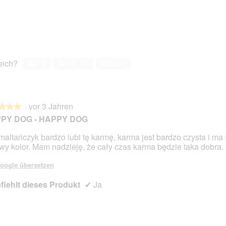
reich?
Ja ·
2
Nein ·
17
Melden
·
vor 3 Jahren
★★★
★★★
PY DOG - HAPPY DOG
maltańczyk bardzo lubi tę karmę, karma jest bardzo czysta i ma
wy kolor. Mam nadzieję, że cały czas karma będzie taka dobra.
en.
oogle übersetzen
iehlt dieses Produkt
✔
Ja