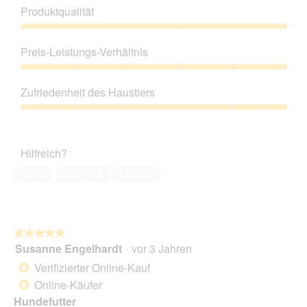
Produktqualität
Produktqualität,
5
Preis-Leistungs-Verhältnis
von
5
Preis-
Leistungs-
Zufriedenheit des Haustiers
Verhältnis,
5
Zufriedenheit
von
des
5
Haustiers,
Hilfreich?
5
von
Ja ·
2
Nein ·
17
Melden
5
★★★★★
★★★★★
Susanne Engelhardt
·
vor 3 Jahren
5
von
Verifizierter Online-Kauf
*
5
Online-Käufer
*
Sternen.
Hundefutter