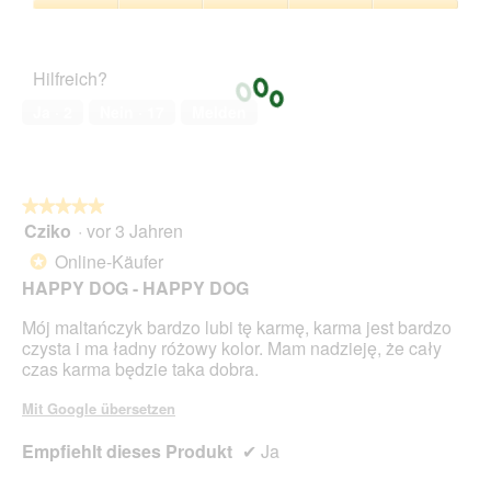
5
Zufriedenheit
d
von
des
g
5
Haustiers,
e
Hilfreich?
5
ö
von
f
Ja ·
2
Nein ·
17
Melden
5
f
n
e
t
.
★★★★★
★★★★★
Cziko
·
vor 3 Jahren
5
von
Online-Käufer
*
5
HAPPY DOG - HAPPY DOG
Sternen.
Mój maltańczyk bardzo lubi tę karmę, karma jest bardzo
czysta i ma ładny różowy kolor. Mam nadzieję, że cały
czas karma będzie taka dobra.
Mit Google übersetzen
Empfiehlt dieses Produkt
✔
Ja