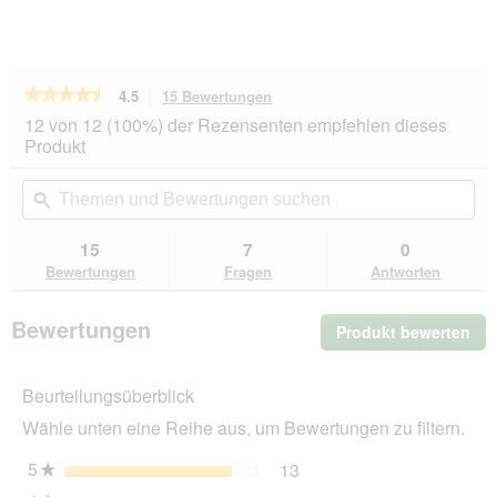
★★★★★
★★★★★
4.5
15 Bewertungen
Mit
dieser
4.5
12 von 12 (100%) der Rezensenten empfehlen dieses
von
Aktion
Produkt
5
navigierst
Sternen.
du
Themen
Th
Bewertungen
zu
und
ϙ
un
lesen
den
Bewertungen
Be
für
Bewertungen.
HAPPY
suchen
su
15
7
0
DOG
Bewertungen
Fragen
Antworten
Sensible
Pure
Nassfutter
Bewertungen
Produkt bewerten
.
Hund
Adult
Mit
6x400
die
g
Beurteilungsüberblick
Akt
Wild
wir
Wähle unten eine Reihe aus, um Bewertungen zu filtern.
ein
mo
5
Sterne
13
13 Bewertungen mit 5 St
Auswählen, um nach Bewer
★
Dia