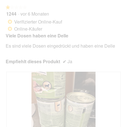
die
folg
★★★★★
★★★★★
Scha
1244
·
vor 6 Monaten
1
klick
von
wird
Verifizierter Online-Kauf
*
der
5
unte
Online-Käufer
*
Sternen.
aufg
Viele Dosen haben eine Delle
Inhal
aktua
Es sind viele Dosen eingedrückt und haben eine Delle
Empfiehlt dieses Produkt
✔
Ja