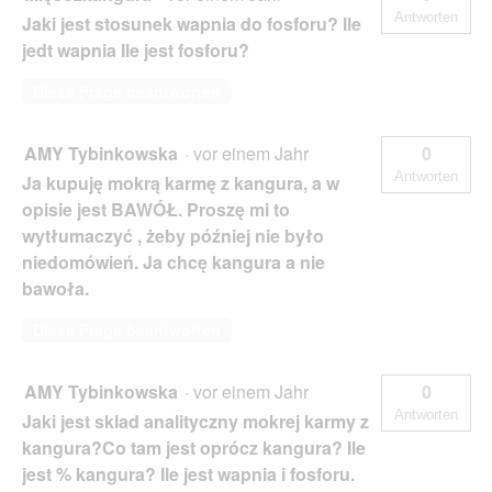
Antworten
Jaki jest stosunek wapnia do fosforu? Ile
jedt wapnia Ile jest fosforu?
Diese Frage beantworten
AMY Tybinkowska
·
vor einem Jahr
0
Antworten
Ja kupuję mokrą karmę z kangura, a w
opisie jest BAWÓŁ. Proszę mi to
wytłumaczyć , żeby później nie było
niedomówień. Ja chcę kangura a nie
bawoła.
Diese Frage beantworten
AMY Tybinkowska
·
vor einem Jahr
0
Antworten
Jaki jest sklad analityczny mokrej karmy z
kangura?Co tam jest oprócz kangura? Ile
jest % kangura? Ile jest wapnia i fosforu.