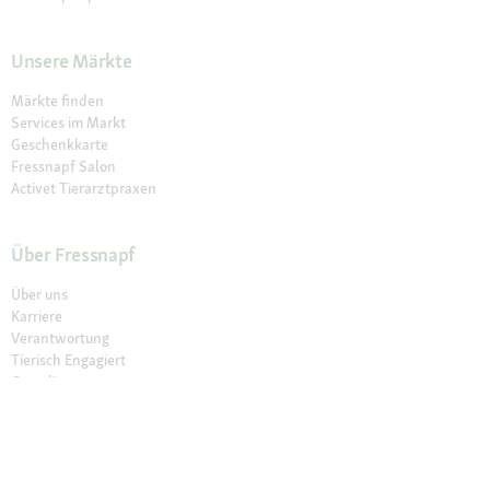
Unsere Märkte
Märkte finden
Services im Markt
Geschenkkarte
Fressnapf Salon
Activet Tierarztpraxen
Über Fressnapf
Über uns
Karriere
Verantwortung
Tierisch Engagiert
Compliance
Marktplatz Partner werden
Presse
Anfahrt