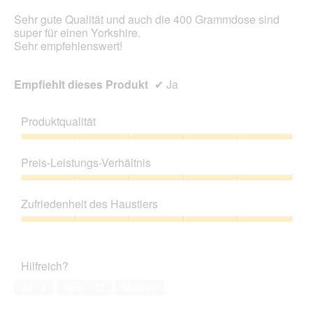
Sehr gute Qualität und auch die 400 Grammdose sind
super für einen Yorkshire.
Sehr empfehlenswert!
Empfiehlt dieses Produkt
✔
Ja
Produktqualität
Produktqualität,
5
Preis-Leistungs-Verhältnis
von
5
Preis-
Leistungs-
Zufriedenheit des Haustiers
Verhältnis,
5
Zufriedenheit
von
des
5
Haustiers,
Hilfreich?
5
von
Ja ·
2
Nein ·
17
Melden
5