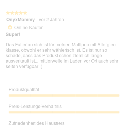
n
w
★★★★★
★★★★★
i
OnyxMommy
·
vor 2 Jahren
r
5
d
von
Online-Käufer
*
e
5
Super!
i
Sternen.
n
Das Futter an sich ist für meinen Maltipoo mit Allergien
m
klasse, obwohl er sehr wählerisch ist. Es ist nur so
o
schade, dass das Produkt schon ziemlich lange
d
ausverkauft ist... mittlerweile im Laden vor Ort auch sehr
a
selten verfügbar :(
l
e
s
D
Produktqualität
i
a
Produktqualität,
l
5
Preis-Leistungs-Verhältnis
o
von
g
5
Preis-
f
Leistungs-
e
Zufriedenheit des Haustiers
Verhältnis,
l