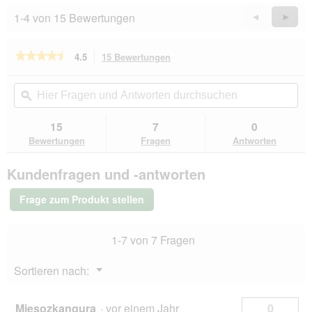
1-4 von 15 Bewertungen
Zurück
◄
Weiter
►
Reviews
Revie
★★★★★
★★★★★
4.5
15 Bewertungen
Mit
dieser
4.5
von
Aktion
Hier
Hie
5
navigierst
Fragen
ϙ
Fra
Sternen.
du
und
un
Bewertungen
zu
Antworten
Ant
15
7
0
lesen
den
durchsuchen
du
für
Bewertungen
Fragen
Antworten
Bewertungen.
HAPPY
DOG
Kundenfragen und -antworten
Sensible
Pure
Nassfutter
Frage zum Produkt stellen
Hund
Adult
6x400
1-7 von 7 Fragen
g
Wild
Menü
Sortieren nach:
▼
Mięsozkangura
·
vor einem Jahr
0