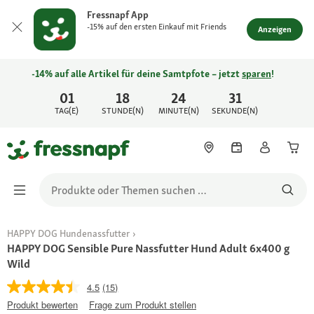
Fressnapf App
-15% auf den ersten Einkauf mit Friends
Anzeigen
-14% auf alle Artikel für deine Samtpfote – jetzt
sparen
!
01
18
24
31
TAG(E)
STUNDE(N)
MINUTE(N)
SEKUNDE(N)
HAPPY DOG Hundenassfutter
HAPPY DOG Sensible Pure Nassfutter Hund Adult 6x400 g
Wild
4.5
(15)
Produkt bewerten
Frage zum Produkt stellen