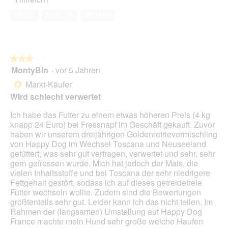
5
o
k
von
1
t
Ja ·
0
Nein ·
0
Melden
5
.
i
o
n
w
★★★★★
★★★★★
i
MontyBln
·
vor 5 Jahren
r
3
d
von
Markt-Käufer
*
e
5
WIrd schlecht verwertet
i
Sternen.
n
Ich habe das Futter zu einem etwas höheren Preis (4 kg
m
knapp 24 Euro) bei Fressnapf im Geschäft gekauft. Zuvor
o
haben wir unserem dreijährigen Goldenretrievermischling
d
von Happy Dog im Wechsel Toscana und Neuseeland
a
gefüttert, was sehr gut vertragen, verwertet und sehr, sehr
l
gern gefressen wurde. Mich hat jedoch der Mais, die
e
vielen Inhaltsstoffe und bei Toscana der sehr niedrigere
s
Fettgehalt gestört, sodass ich auf dieses getreidefreie
D
Futter wechseln wollte. Zudem sind die Bewertungen
i
größtenteils sehr gut. Leider kann ich das nicht teilen. Im
a
Rahmen der (langsamen) Umstellung auf Happy Dog
l
France machte mein Hund sehr große weiche Haufen
o