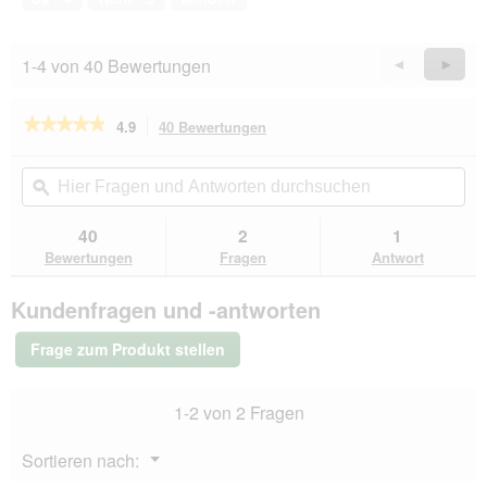
5
1-4 von 40 Bewertungen
Zurück
◄
Weiter
►
Reviews
Revie
★★★★★
★★★★★
4.9
40 Bewertungen
Mit
dieser
4.9
von
Aktion
Hier
Hie
5
navigierst
Fragen
ϙ
Fra
Sternen.
du
und
un
Bewertungen
zu
Antworten
Ant
40
2
1
lesen
den
durchsuchen
du
für
Bewertungen
Fragen
Antwort
Bewertungen.
HAPPY
DOG
Kundenfragen und -antworten
Sensible
Trockenfutter
Hund
Frage zum Produkt stellen
Adult,
France
11
1-2 von 2 Fragen
kg
Menü
Sortieren nach:
▼