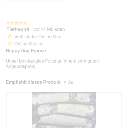
5
i
o
n
w
★★★★★
★★★★★
i
Tierfreund
·
vor 11 Monaten
r
5
d
von
Verifizierter Online-Kauf
*
e
5
Online-Käufer
*
i
Sternen.
Happy dog France
n
m
Unser bevorzugtes Futter zu einem sehr guten
o
Angebotspreis
d
a
l
Empfiehlt dieses Produkt
✔
Ja
e
s
D
i
a
l
o
g
f