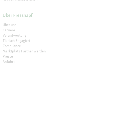
Über Fressnapf
Über uns
Karriere
Verantwortung
Tierisch Engagiert
Compliance
Marktplatz Partner werden
Presse
Anfahrt
© 2026 Fressnapf Tiernahrungs GmbH
Impressum
AGB
Datenschutz
Grounding Map
Grounding Page
Widerrufsbelehrung
Cookie Einstellungen