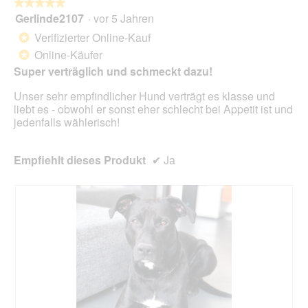
folg
★★★★★
★★★★★
Scha
Gerlinde2107
·
vor 5 Jahren
5
klick
von
wird
Verifizierter Online-Kauf
*
der
5
unte
Online-Käufer
*
Sternen.
aufg
Super verträglich und schmeckt dazu!
Inhal
aktua
Unser sehr empfindlicher Hund verträgt es klasse und
liebt es - obwohl er sonst eher schlecht bei Appetit ist und
jedenfalls wählerisch!
Empfiehlt dieses Produkt
✔
Ja