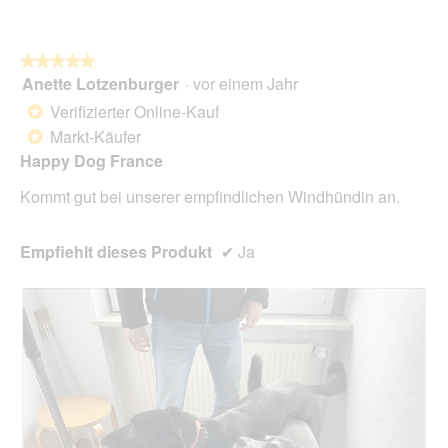
o
n
w
★★★★★
★★★★★
i
Anette Lotzenburger
·
vor einem Jahr
r
5
d
von
Verifizierter Online-Kauf
*
e
5
Markt-Käufer
*
i
Sternen.
n
Happy Dog France
m
Kommt gut bei unserer empfindlichen Windhündin an.
o
d
a
Empfiehlt dieses Produkt
✔
Ja
l
e
s
D
i
a
l
o
g
f
e