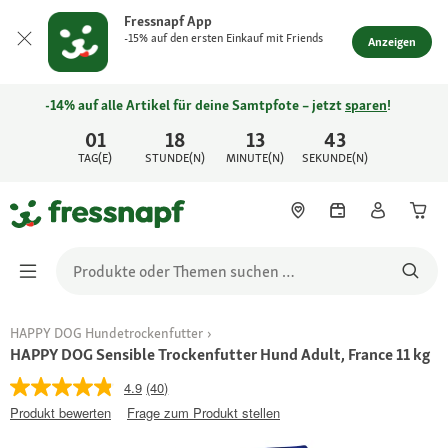
Fressnapf App
-15% auf den ersten Einkauf mit Friends
Anzeigen
-14% auf alle Artikel für deine Samtpfote – jetzt
sparen
!
01
18
13
43
TAG(E)
STUNDE(N)
MINUTE(N)
SEKUNDE(N)
HAPPY DOG Hundetrockenfutter
HAPPY DOG Sensible Trockenfutter Hund Adult, France 11 kg
4.9
(40)
Produkt bewerten
Frage zum Produkt stellen