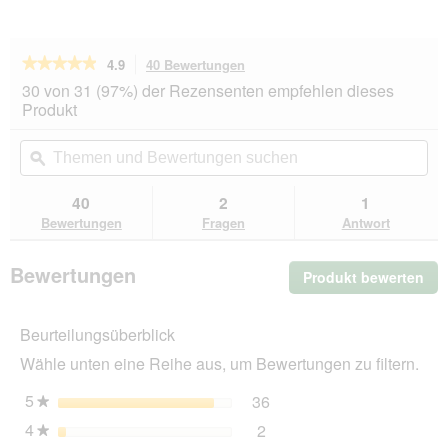
★★★★★
★★★★★
4.9
40 Bewertungen
Mit
dieser
4.9
30 von 31 (97%) der Rezensenten empfehlen dieses
von
Aktion
Produkt
5
navigierst
Sternen.
du
Themen
Th
Bewertungen
zu
und
ϙ
un
lesen
den
Bewertungen
Be
für
Bewertungen.
HAPPY
suchen
su
40
2
1
DOG
Bewertungen
Fragen
Antwort
Sensible
Trockenfutter
Hund
Bewertungen
Produkt bewerten
.
Adult,
France
Mit
11
die
kg
Beurteilungsüberblick
Akt
wir
Wähle unten eine Reihe aus, um Bewertungen zu filtern.
ein
mo
5
Sterne
36
36 Bewertungen mit 5 St
Auswählen, um nach Bewer
★
Dia
4
Sterne
2
geö
2 Bewertungen mit 4 Ster
Auswählen, um nach Bewer
★