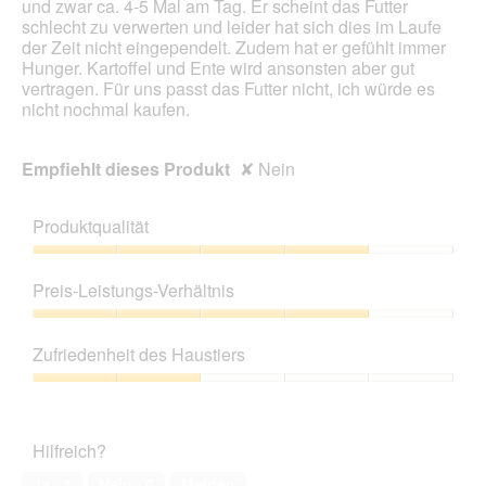
und zwar ca. 4-5 Mal am Tag. Er scheint das Futter
g
schlecht zu verwerten und leider hat sich dies im Laufe
f
der Zeit nicht eingependelt. Zudem hat er gefühlt immer
e
Hunger. Kartoffel und Ente wird ansonsten aber gut
l
vertragen. Für uns passt das Futter nicht, ich würde es
d
nicht nochmal kaufen.
g
e
ö
Empfiehlt dieses Produkt
✘
Nein
f
f
n
Produktqualität
e
t
Produktqualität,
.
4
Preis-Leistungs-Verhältnis
von
5
Preis-
Leistungs-
Zufriedenheit des Haustiers
Verhältnis,
4
Zufriedenheit
von
des
5
Haustiers,
Hilfreich?
2
von
Ja ·
4
Nein ·
5
Melden