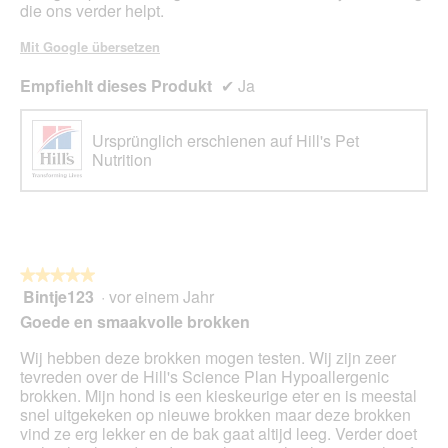
die ons verder helpt.
Mit Google übersetzen
Empfiehlt dieses Produkt
✔
Ja
Ursprünglich erschienen auf Hill's Pet
Nutrition
★★★★★
★★★★★
Bintje123
·
vor einem Jahr
5
von
Goede en smaakvolle brokken
5
Sternen.
Wij hebben deze brokken mogen testen. Wij zijn zeer
tevreden over de Hill's Science Plan Hypoallergenic
brokken. Mijn hond is een kieskeurige eter en is meestal
snel uitgekeken op nieuwe brokken maar deze brokken
vind ze erg lekker en de bak gaat altijd leeg. Verder doet