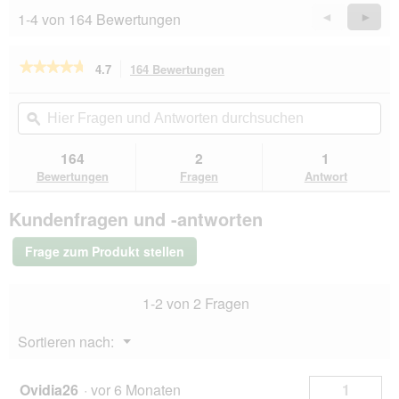
1-4 von 164 Bewertungen
Zurück
◄
Weiter
►
Reviews
Revie
★★★★★
★★★★★
4.7
164 Bewertungen
Mit
dieser
4.7
von
Aktion
Hier
Hie
5
navigierst
Fragen
ϙ
Fra
Sternen.
du
und
un
Bewertungen
zu
Antworten
Ant
164
2
1
lesen
den
durchsuchen
du
für
Bewertungen
Fragen
Antwort
Bewertungen.
Hill's
Science
Kundenfragen und -antworten
Plan
Trockenfutter
Hund,
Frage zum Produkt stellen
Hypoallergenic,
Large
Breed
1-2 von 2 Fragen
Adult,
mit
Lachs
Menü
Sortieren nach:
14
▼
kg
Ovidia26
·
vor 6 Monaten
1