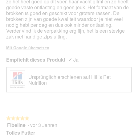
ze het heel goed op dit voer, haar vacht glimt en ze heeft
goede vaste ontlasting en geen jeuk. Het formaat van de
brokken is goed en geschikt voor grotere rassen. De
brokken zijn van goede kwaliteit waardoor je niet veel
nodig hebt per dag en dus ook minder ontlasting.
Verder vind ik de verpakking erg fijn, het is een stevige
zak met handige zipsluiting.
Mit Google übersetzen
Empfiehlt dieses Produkt
✔
Ja
Ursprünglich erschienen auf Hill's Pet
Nutrition
★★★★★
★★★★★
Fibeline
·
vor 3 Jahren
5
von
Tolles Futter
5