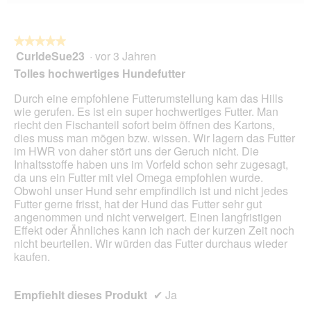
Wen
du
auf
die
folg
★★★★★
★★★★★
Scha
CurldeSue23
·
vor 3 Jahren
5
klick
von
wird
Tolles hochwertiges Hundefutter
der
5
unte
Sternen.
Durch eine empfohlene Futterumstellung kam das Hills
aufg
Inhal
wie gerufen. Es ist ein super hochwertiges Futter. Man
aktua
riecht den Fischanteil sofort beim öffnen des Kartons,
dies muss man mögen bzw. wissen. Wir lagern das Futter
im HWR von daher stört uns der Geruch nicht. Die
Inhaltsstoffe haben uns im Vorfeld schon sehr zugesagt,
da uns ein Futter mit viel Omega empfohlen wurde.
Obwohl unser Hund sehr empfindlich ist und nicht jedes
Futter gerne frisst, hat der Hund das Futter sehr gut
angenommen und nicht verweigert. Einen langfristigen
Effekt oder Ähnliches kann ich nach der kurzen Zeit noch
nicht beurteilen. Wir würden das Futter durchaus wieder
kaufen.
Empfiehlt dieses Produkt
✔
Ja