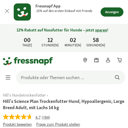
Fressnapf App
-15% auf den ersten Einkauf mit Friends
Anzeigen
12% Rabatt auf Nassfutter für Hunde – jetzt
sparen
!
00
12
02
58
TAG(E)
STUNDE(N)
MINUTE(N)
SEKUNDE(N)
Hill's Hundetrockenfutter
Hill's Science Plan Trockenfutter Hund, Hypoallergenic, Large
Breed Adult, mit Lachs 14 kg
4.7
(164)
Produkt bewerten
Frage zum Produkt stellen