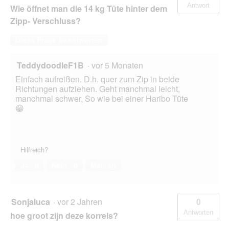
Antwort
Wie öffnet man die 14 kg Tüte hinter dem
Zipp- Verschluss?
Diese Frage beantworten
TeddydoodleF1B
·
vor 5 Monaten
Einfach aufreißen. D.h. quer zum Zip in beide
Richtungen aufziehen. Geht manchmal leicht,
manchmal schwer, So wie bei einer Haribo Tüte
😁
Hilfreich?
Ja ·
0
Nein ·
0
Melden
Sonjaluca
·
vor 2 Jahren
0
Antworten
hoe groot zijn deze korrels?