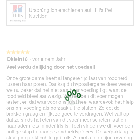
Ursprünglich erschienen auf Hill's Pet
Nutrition
★★★★★
★★★★★
Dklein18
·
vor einem Jahr
5
von
Veel verduidelijking door het voedsel!
5
Sternen.
Onze grote dame heeft al langere tijd last van roodheid
tussen haar poten. Dankzij dit hypoallergene dieet weten
we nu zeker dat het niet aan haar voeding ligt, want de
roodheid bleef aanwezig. We hebben dit voer mogen
testen, en dat was voor ons juist heel waardevol: het hielp
ons om voeding als oorzaak uit te sluiten. Ze eet de
brokken graag en lijkt ze goed te verdragen. Wel valt op
dat ze sinds het eten van dit voer meer scheten laat en
haar adem iets minder fris is. Toch vinden we dit voer een
nuttige stap in haar gezondheidsproces. De verpakking is
stevig en praktisch in gebruik. Al met al een fijne ervaring