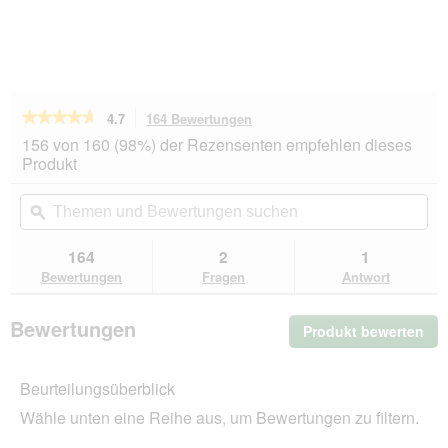
★★★★★
★★★★★
4.7
164 Bewertungen
Mit
dieser
4.7
156 von 160 (98%) der Rezensenten empfehlen dieses
von
Aktion
Produkt
5
navigierst
Sternen.
du
Themen
Th
Bewertungen
zu
und
ϙ
un
lesen
den
Bewertungen
Be
für
Bewertungen.
Hill's
suchen
su
164
2
1
Science
Bewertungen
Fragen
Antwort
Plan
Trockenfutter
Hund,
Bewertungen
Produkt bewerten
.
Hypoallergenic,
Large
Mit
Breed
die
Adult,
Beurteilungsüberblick
Akt
mit
wir
Lachs
Wähle unten eine Reihe aus, um Bewertungen zu filtern.
ein
14
kg
mo