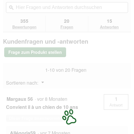
von
Aktion
Hier
Hie
5
navigierst
Fragen
ϙ
Fra
Sternen.
du
und
un
Bewertungen
zu
Antworten
Ant
355
20
15
lesen
den
durchsuchen
du
für
Bewertungen
Fragen
Antworten
Bewertungen.
Hill's
Science
Kundenfragen und -antworten
Plan
Trockenfutter
Hund,
Frage zum Produkt stellen
Large
Breed
Adult,
1-10 von 20 Fragen
mit
Huhn
14
Menü
Sortieren nach:
kg
▼
Margaux 56
·
vor 8 Monaten
1
Antwort
Convient il à un chien de 10 ans
Diese Frage beantworten
Allégoria59
·
vor 7 Monaten