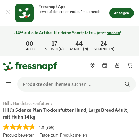
Fressnapf App
-15% auf den ersten Einkauf mit Friends
Anzeigen
-14% auf alle Artikel für deine Samtpfote – jetzt
sparen
!
00
17
44
24
TAG(E)
STUNDE(N)
MINUTE(N)
SEKUNDE(N)
Hill's Hundetrockenfutter
Hill's Science Plan Trockenfutter Hund, Large Breed Adult,
mit Huhn 14 kg
4.8
(355)
Produkt bewerten
Frage zum Produkt stellen