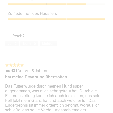
von
n
d
5
Preis-
g
i
Leistungs-
z
e
Zufriedenheit des Haustiers
Verhältnis,
u
s
4
Zufriedenheit
F
e
von
des
o
r
5
Haustiers,
t
A
Hilfreich?
5
o
k
von
1
t
Ja ·
2
Nein ·
0
Melden
5
.
i
o
n
w
★★★★★
★★★★★
i
cari31fu
·
vor 5 Jahren
r
5
d
von
hat meine Erwartung übertroffen
e
5
i
Sternen.
Das Futter wurde durch meinen Hund super
n
angenommen, was mich sehr gefreut hat. Durch die
m
Futterumstellung konnte ich auch feststellen, das sein
o
Fell jetzt mehr Glanz hat und auch weicher ist. Das
d
Endergebnis ist immer ordentlich geformt, woraus ich
a
schließe, das seine Verdauungsprobleme der