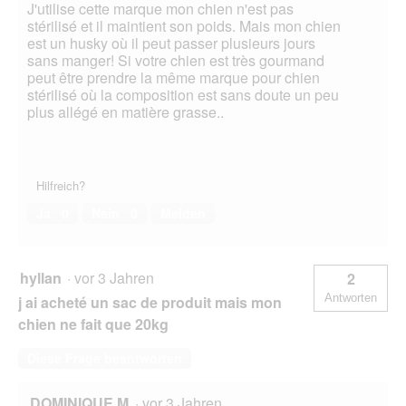
J'utilise cette marque mon chien n'est pas
stérilisé et il maintient son poids. Mais mon chien
est un husky où il peut passer plusieurs jours
sans manger! Si votre chien est très gourmand
peut être prendre la même marque pour chien
stérilisé où la composition est sans doute un peu
plus allégé en matière grasse..
Hilfreich?
Ja ·
0
Nein ·
0
Melden
hyllan
·
vor 3 Jahren
2
Antworten
j ai acheté un sac de produit mais mon
chien ne fait que 20kg
Diese Frage beantworten
DOMINIQUE M
·
vor 3 Jahren