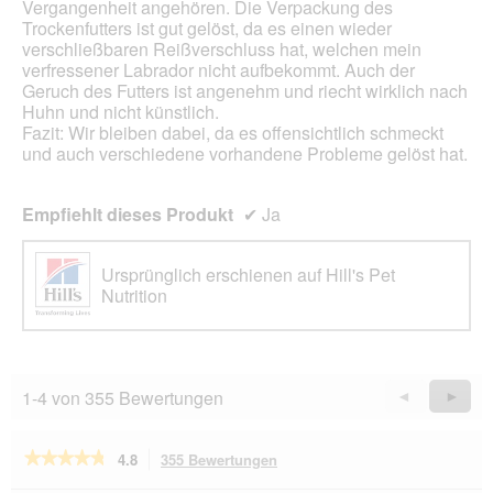
l
Vergangenheit angehören. Die Verpackung des
e
Trockenfutters ist gut gelöst, da es einen wieder
s
verschließbaren Reißverschluss hat, welchen mein
D
verfressener Labrador nicht aufbekommt. Auch der
i
Geruch des Futters ist angenehm und riecht wirklich nach
a
Huhn und nicht künstlich.
l
Fazit: Wir bleiben dabei, da es offensichtlich schmeckt
o
und auch verschiedene vorhandene Probleme gelöst hat.
g
f
e
Empfiehlt dieses Produkt
✔
Ja
l
d
Ursprünglich erschienen auf Hill's Pet
g
Nutrition
e
ö
f
f
n
1-4 von 355 Bewertungen
Zurück
◄
Weiter
►
e
Reviews
Revie
t
.
★★★★★
★★★★★
4.8
355 Bewertungen
Mit
dieser
4.8