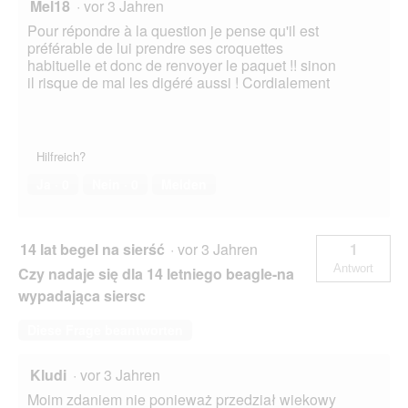
Mel18
·
vor 3 Jahren
Pour répondre à la question je pense qu'il est
préférable de lui prendre ses croquettes
habituelle et donc de renvoyer le paquet !! sinon
il risque de mal les digéré aussi ! Cordialement
Hilfreich?
Ja ·
0
Nein ·
0
Melden
14 lat begel na sierść
·
vor 3 Jahren
1
Antwort
Czy nadaje się dla 14 letniego beagle-na
wypadająca siersc
Diese Frage beantworten
Kludi
·
vor 3 Jahren
Moim zdaniem nie ponieważ przedział wiekowy