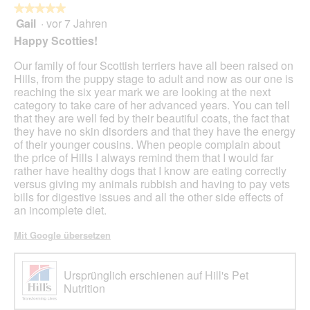
l
★★★★★
★★★★★
i
o
Gail
·
vor 7 Jahren
r
5
g
d
von
Happy Scotties!
f
e
5
e
i
Sternen.
Our family of four Scottish terriers have all been raised on
l
n
Hills, from the puppy stage to adult and now as our one is
d
m
reaching the six year mark we are looking at the next
g
o
category to take care of her advanced years. You can tell
e
d
that they are well fed by their beautiful coats, the fact that
ö
a
they have no skin disorders and that they have the energy
f
l
of their younger cousins. When people complain about
f
e
the price of Hills I always remind them that I would far
n
s
rather have healthy dogs that I know are eating correctly
e
D
versus giving my animals rubbish and having to pay vets
t
i
bills for digestive issues and all the other side effects of
.
a
an incomplete diet.
l
o
Mit Google übersetzen
g
f
e
Ursprünglich erschienen auf Hill's Pet
l
Nutrition
d