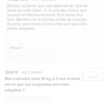
Bonjour, je pense que cela dépends de l’état de
santé de votre chien . À 10 ans des chiens sont
toujours en très bonne forme. Et d’autres faut
faire attention car ils ont des pertes de muscles,
de poils, sont moins vif et là elles sont peut-être
moins adaptées.
Hilfreich?
Ja ·
0
Nein ·
0
Melden
Ghis16
·
vor 2 Jahren
1
Antwort
Mon Labrador pèse 40 kg, à 9 ans et demi,
est-ce que ces croquettes sont bien
adaptées ?
Diese Frage beantworten