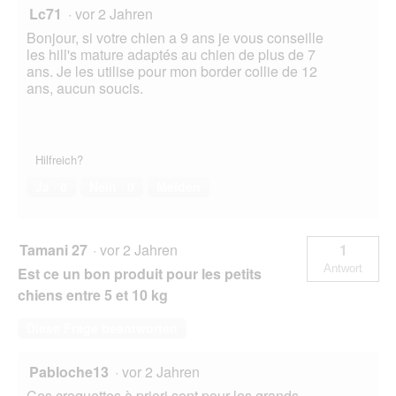
Lc71
·
vor 2 Jahren
Bonjour, si votre chien a 9 ans je vous conseille
les hill's mature adaptés au chien de plus de 7
ans. Je les utilise pour mon border collie de 12
ans, aucun soucis.
Hilfreich?
Ja ·
0
Nein ·
0
Melden
Tamani 27
·
vor 2 Jahren
1
Antwort
Est ce un bon produit pour les petits
chiens entre 5 et 10 kg
Diese Frage beantworten
Pabloche13
·
vor 2 Jahren
Ces croquettes à priori sont pour les grands