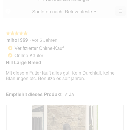
4.8
5.
von
≡
Menü
Sortieren nach:
Relevanteste
?
▼
5.
Wen
du
auf
die
folg
★★★★★
★★★★★
Scha
miho1969
·
vor 5 Jahren
5
klick
von
wird
Verifizierter Online-Kauf
*
der
5
unte
Online-Käufer
*
Sternen.
aufg
Hill Large Breed
Inhal
aktua
Mit diesem Futter läuft alles gut. Kein Durchfall, keine
Blähungen etc. Benutze es seit jahren.
Empfiehlt dieses Produkt
✔
Ja