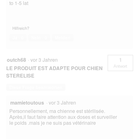
to 1-5 lat
Hilfreich?
Ja ·
0
Nein ·
0
Melden
outch68
·
vor 3 Jahren
1
Antwort
LE PRODUIT EST ADAPTE POUR CHIEN
STERELISE
Diese Frage beantworten
mamietoutous
·
vor 3 Jahren
Personnellement, ma chienne est stérilisée.
Après,il faut faire attention aux doses et surveiller
le poids .mais je ne suis pas vétérinaire