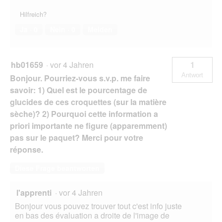
Hilfreich?
Ja ·
0
Nein ·
0
Melden
hb01659
·
vor 4 Jahren
1
Antwort
Bonjour. Pourriez-vous s.v.p. me faire
savoir: 1) Quel est le pourcentage de
glucides de ces croquettes (sur la matière
sèche)? 2) Pourquoi cette information a
priori importante ne figure (apparemment)
pas sur le paquet? Merci pour votre
réponse.
Diese Frage beantworten
l'apprenti
·
vor 4 Jahren
Bonjour vous pouvez trouver tout c'est info juste
en bas des évaluation a droite de l'image de