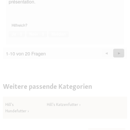
présentation.
Hilfreich?
Ja ·
0
Nein ·
0
Melden
1-10 von 20 Fragen
Zurück
◄
Weiter
►
Questions
Quest
Weitere passende Kategorien
Hill's
Hill's Katzenfutter
Hundefutter