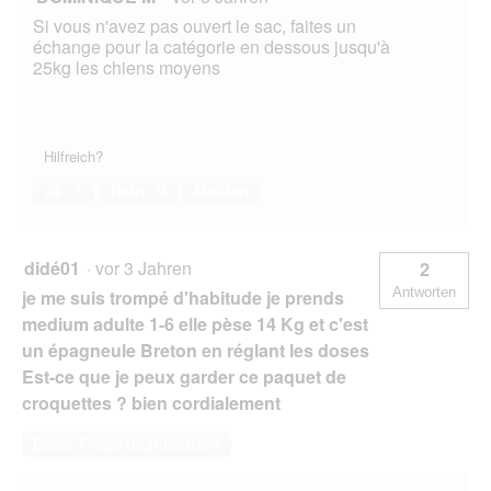
Si vous n'avez pas ouvert le sac, faites un
échange pour la catégorie en dessous jusqu'à
25kg les chiens moyens
Hilfreich?
Ja ·
1
Nein ·
0
Melden
didé01
·
vor 3 Jahren
2
Antworten
je me suis trompé d'habitude je prends
medium adulte 1-6 elle pèse 14 Kg et c'est
un épagneule Breton en réglant les doses
Est-ce que je peux garder ce paquet de
croquettes ? bien cordialement
Diese Frage beantworten