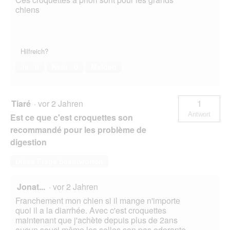
chiens
Hilfreich?
Ja ·
0
Nein ·
0
Melden
Tiaré
·
vor 2 Jahren
1
Antwort
Est ce que c'est croquettes son
recommandé pour les problème de
digestion
Diese Frage beantworten
Jonat...
·
vor 2 Jahren
Franchement mon chien si il mange n'importe
quoi il a la diarrhée. Avec c'est croquettes
maintenant que j'achète depuis plus de 2ans
aucun souci même les selles son pas odorante