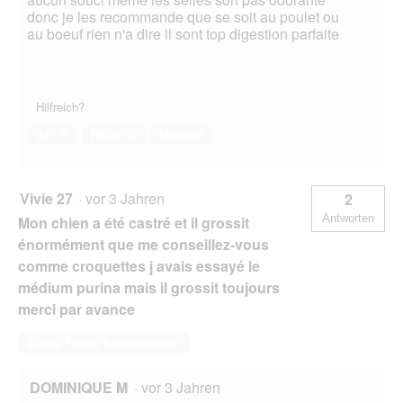
donc je les recommande que se soit au poulet ou
au boeuf rien n'a dire il sont top digestion parfaite
Hilfreich?
Ja ·
0
Nein ·
0
Melden
Vivie 27
·
vor 3 Jahren
2
Antworten
Mon chien a été castré et il grossit
énormément que me conseillez-vous
comme croquettes j avais essayé le
médium purina mais il grossit toujours
merci par avance
Diese Frage beantworten
DOMINIQUE M
·
vor 3 Jahren