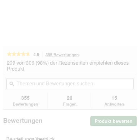
★★★★★
★★★★★
4.8
355 Bewertungen
Mit
dieser
4.8
299 von 306 (98%) der Rezensenten empfehlen dieses
von
Aktion
Produkt
5
navigierst
Sternen.
du
Themen
Th
Bewertungen
zu
und
ϙ
un
lesen
den
Bewertungen
Be
für
Bewertungen.
Hill's
suchen
su
355
20
15
Science
Bewertungen
Fragen
Antworten
Plan
Trockenfutter
Hund,
Bewertungen
Produkt bewerten
.
Large
Breed
Mit
Adult,
die
mit
Beurteilungsüberblick
Akt
Huhn