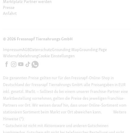
Marktplatz Partner werden
Presse
Anfahrt
© 2026 Fressnapf Tiernahrungs GmbH
Impressum
AGB
Datenschutz
Grounding Map
Grounding Page
Widerrufsbelehrung
Cookie Einstellungen
Die genannten Preise gelten nur für den Fressnapf-Online-Shop in
Deutschland der Fressnapf Tiernahrungs GmbH; alle Preisangaben in EUR
inkl. gesetzl. MwSt. – Solltest du bei einem unserer Franchise-Partner eine
Marktbestellung vornehmen, gelten die Preise des jeweiligen Franchise-
Partners vor Ort. Wir weisen darauf hin, dass unser Online-Sortiment vom
stationären Sortiment beim Markt vor Ort abweichen kann.
Weitere
Hinweise (*):
* Gutschein ist nicht mit Aktionsware und anderen Gutscheinen
kombinierbar. Gutschein gilt nicht bei telefonischer Bestellung und nicht