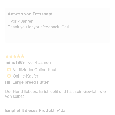
g
e
ö
Antwort von Fressnapf:
f
f
·
vor 7 Jahren
n
Thank you for your feedback, Gail.
e
t
.
★★★★★
★★★★★
miho1969
·
vor 4 Jahren
5
von
Verifizierter Online-Kauf
*
5
Online-Käufer
*
Sternen.
Hill Large breed Futter
Der Hund liebt es. Er ist topfit und hält sein Gewicht wie
von selbst
Empfiehlt dieses Produkt
✔
Ja