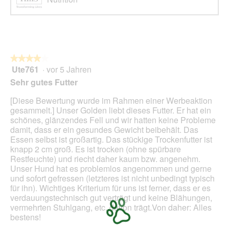
ö
f
f
n
e
t
★★★★★
★★★★★
.
Ute761
·
vor 5 Jahren
4
von
Sehr gutes Futter
5
Sternen.
[Diese Bewertung wurde im Rahmen einer Werbeaktion
gesammelt.] Unser Golden liebt dieses Futter. Er hat ein
schönes, glänzendes Fell und wir hatten keine Probleme
damit, dass er ein gesundes Gewicht beibehält. Das
Essen selbst ist großartig. Das stückige Trockenfutter ist
knapp 2 cm groß. Es ist trocken (ohne spürbare
Restfeuchte) und riecht daher kaum bzw. angenehm.
Unser Hund hat es problemlos angenommen und gerne
und sofort gefressen (letzteres ist nicht unbedingt typisch
für ihn). Wichtiges Kriterium für uns ist ferner, dass er es
verdauungstechnisch gut verträgt und keine Blähungen,
vermehrten Stuhlgang, etc. davon trägt.Von daher: Alles
bestens!