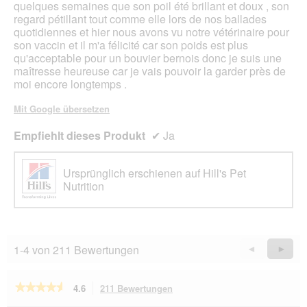
quelques semaines que son poil été brillant et doux , son
regard pétillant tout comme elle lors de nos ballades
quotidiennes et hier nous avons vu notre vétérinaire pour
son vaccin et il m'a félicité car son poids est plus
qu'acceptable pour un bouvier bernois donc je suis une
maîtresse heureuse car je vais pouvoir la garder près de
moi encore longtemps .
Mit Google übersetzen
Empfiehlt dieses Produkt
✔
Ja
Ursprünglich erschienen auf Hill's Pet
Nutrition
1-4 von 211 Bewertungen
Zurück
◄
Weiter
►
Reviews
Revie
★★★★★
★★★★★
4.6
211 Bewertungen
Mit
dieser
4.6