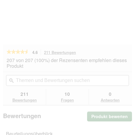
★★★★★
★★★★★
4.6
211 Bewertungen
Mit
dieser
4.6
207 von 207 (100%) der Rezensenten empfehlen dieses
von
Aktion
Produkt
5
navigierst
Sternen.
du
Themen
Th
Bewertungen
zu
und
ϙ
un
lesen
den
Bewertungen
Be
für
Bewertungen.
Hill's
suchen
su
211
10
0
Science
Bewertungen
Fragen
Antworten
Plan
Trockenfutter
Hund,
Bewertungen
Produkt bewerten
.
Light,
Medium
Mit
Adult,
die
mit
Beurteilungsüberblick
Akt
Huhn