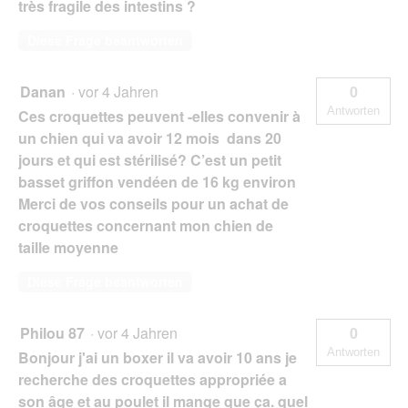
très fragile des intestins ?
Diese Frage beantworten
Danan
·
vor 4 Jahren
0
Antworten
Ces croquettes peuvent -elles convenir à
un chien qui va avoir 12 mois dans 20
jours et qui est stérilisé? C’est un petit
basset griffon vendéen de 16 kg environ
Merci de vos conseils pour un achat de
croquettes concernant mon chien de
taille moyenne
Diese Frage beantworten
Philou 87
·
vor 4 Jahren
0
Antworten
Bonjour j'ai un boxer il va avoir 10 ans je
recherche des croquettes appropriée a
son âge et au poulet il mange que ça. quel