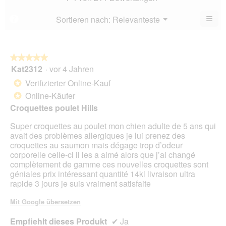
5
5.
von
≡
Menü
Sortieren nach:
Relevanteste
?
▼
5.
Wen
du
auf
die
folg
★★★★★
★★★★★
Scha
Kat2312
·
vor 4 Jahren
5
klick
von
wird
Verifizierter Online-Kauf
*
der
5
unte
Online-Käufer
*
Sternen.
aufg
Croquettes poulet Hills
Inhal
aktua
Super croquettes au poulet mon chien adulte de 5 ans qui
avait des problèmes allergiques je lui prenez des
croquettes au saumon mais dégage trop d’odeur
corporelle celle-ci il les a aimé alors que j’ai changé
complètement de gamme ces nouvelles croquettes sont
géniales prix intéressant quantité 14kl livraison ultra
rapide 3 jours je suis vraiment satisfaite
Mit Google übersetzen
Empfiehlt dieses Produkt
✔
Ja