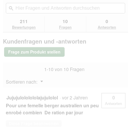
von
Aktion
Hier
Hie
5
navigierst
Fragen
ϙ
Fra
Sternen.
du
und
un
Bewertungen
zu
Antworten
Ant
211
10
0
lesen
den
durchsuchen
du
für
Bewertungen
Fragen
Antworten
Bewertungen.
Hill's
Science
Kundenfragen und -antworten
Plan
Trockenfutter
Hund,
Frage zum Produkt stellen
Light,
Medium
Adult,
1-10 von 10 Fragen
mit
Huhn
14
Menü
Sortieren nach:
kg
▼
Jujujulololololajujulolol
·
vor 2 Jahren
0
Antworten
Pour une femelle berger australien un peu
enrobé combien De ration par jour
Diese Frage beantworten