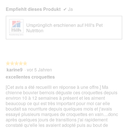
Empfiehlt dieses Produkt
✔
Ja
Ursprünglich erschienen auf Hill's Pet
Nutrition
★★★★★
★★★★★
karine9
·
vor 5 Jahren
5
von
excellentes croquettes
5
Sternen.
[Cet avis a été recueilli en réponse à une offre.] Ma
chienne bouvier bernois déguste ces croquettes depuis
environ 10 à 12 semaines à présent et les aiment
beaucoup ce qui est très important pour moi car elle
boudait sa nourriture depuis quelques mois et j'avais
essayé plusieurs marques de croquettes en vain....donc
après quelques jours de transitions j'ai rapidement
constaté qu'elle les avaient adopté puis au bout de