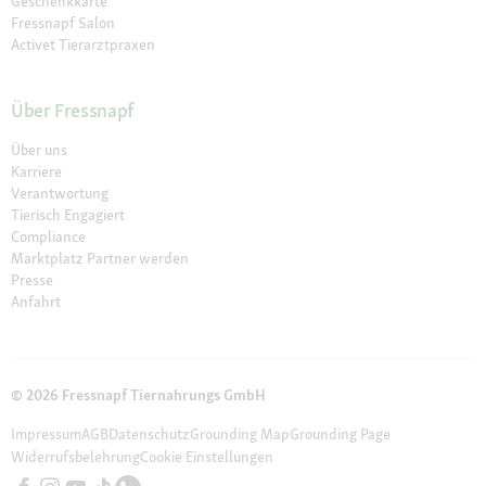
Geschenkkarte
Fressnapf Salon
Activet Tierarztpraxen
Über Fressnapf
Über uns
Karriere
Verantwortung
Tierisch Engagiert
Compliance
Marktplatz Partner werden
Presse
Anfahrt
© 2026 Fressnapf Tiernahrungs GmbH
Impressum
AGB
Datenschutz
Grounding Map
Grounding Page
Widerrufsbelehrung
Cookie Einstellungen