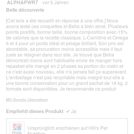
o
ALPHAPWR7
·
vor 5 Jahren
r
4
g
d
von
Belle découverte
f
e
5
e
i
Sternen.
[Cet avis a été recueilli en réponse à une offre.] Nous
l
n
avons testé ces croquettes et Bella a bien aimé. Plusieurs
d
m
points positifs, bonne taille, bonne composition avec-15%
g
o
de calories que la recette classique, L-Carnitine et Omega
e
d
6 et 4 pour un poids idéal et pelage brillant. Son prix est
ö
a
abordable, sa procuration moins accessible mais il faut
f
l
juste se résigner dans leur site. Je trouvé que Bella
f
e
démontrait moins sont habituelle envie de manger hors
n
s
repasbet elle mangé en 2 phases sa portion du matin et
e
D
ca c'est aussi nouveau, elle n'a jamais fait ça auparavant.
t
i
L'emballage n'est pas recyclable mais malgré tout elle a
.
a
une bonne conservation pour un grand sachet de 18 kg. 2
l
formats sont disponibles. Je recommande ce produit
o
g
Mit Google übersetzen
f
e
Empfiehlt dieses Produkt
✔
Ja
l
d
g
Ursprünglich erschienen auf Hill's Pet
e
Nutrition