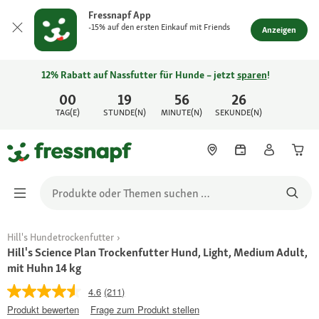
Fressnapf App
-15% auf den ersten Einkauf mit Friends
Anzeigen
12% Rabatt auf Nassfutter für Hunde – jetzt
sparen
!
00
19
56
26
TAG(E)
STUNDE(N)
MINUTE(N)
SEKUNDE(N)
Hill's Hundetrockenfutter
Hill's Science Plan Trockenfutter Hund, Light, Medium Adult,
mit Huhn 14 kg
4.6
(211)
Produkt bewerten
Frage zum Produkt stellen