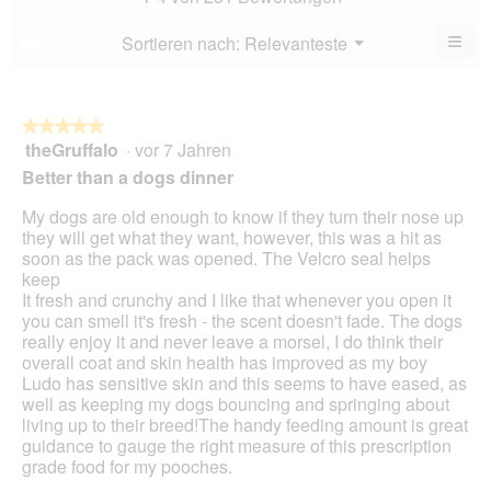
4.8
5.
von
≡
Menü
Sortieren nach:
Relevanteste
?
▼
5.
Wen
du
auf
die
folg
★★★★★
★★★★★
Scha
theGruffalo
·
vor 7 Jahren
5
klick
von
wird
Better than a dogs dinner
der
5
unte
Sternen.
My dogs are old enough to know if they turn their nose up
aufg
Inhal
they will get what they want, however, this was a hit as
aktua
soon as the pack was opened. The Velcro seal helps
keep
It fresh and crunchy and I like that whenever you open it
you can smell it's fresh - the scent doesn't fade. The dogs
really enjoy it and never leave a morsel, I do think their
overall coat and skin health has improved as my boy
Ludo has sensitive skin and this seems to have eased, as
well as keeping my dogs bouncing and springing about
living up to their breed!The handy feeding amount is great
guidance to gauge the right measure of this prescription
grade food for my pooches.