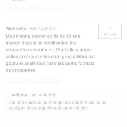
Ja ·
0
Nein ·
0
Melden
Moune06
·
vor 4 Jahren
1
Antwort
Ma chienne border collie de 10 ans
mange depuis sa stérilisation les
croquettes vétérinaire . Peut elle manger
celles ci et sont elles d un gros calibre car
goulu et avalé tout rond les petits formats
de croquettes.
Diese Frage beantworten
j.catteau
·
vor 4 Jahren
J'ai une chienne pointer qui les adore mais ce ne
sont pas des croquettes de gros calibre