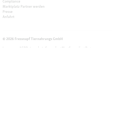
Compliance
Marktplatz Partner werden
Presse
Anfahrt
© 2026 Fressnapf Tiernahrungs GmbH
Impressum
AGB
Datenschutz
Grounding Map
Grounding Page
Widerrufsbelehrung
Cookie Einstellungen
Die genannten Preise gelten nur für den Fressnapf-Online-Shop in
Deutschland der Fressnapf Tiernahrungs GmbH; alle Preisangaben in EUR
inkl. gesetzl. MwSt. – Solltest du bei einem unserer Franchise-Partner eine
Marktbestellung vornehmen, gelten die Preise des jeweiligen Franchise-
Partners vor Ort. Wir weisen darauf hin, dass unser Online-Sortiment vom
stationären Sortiment beim Markt vor Ort abweichen kann.
Weitere
Hinweise (*):
* Gutschein ist nicht mit Aktionsware und anderen Gutscheinen