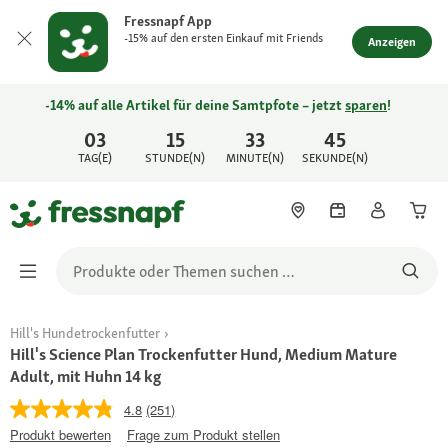
Fressnapf App
-15% auf den ersten Einkauf mit Friends
Anzeigen
-14% auf alle Artikel für deine Samtpfote – jetzt
sparen
!
03
15
33
45
TAG(E)
STUNDE(N)
MINUTE(N)
SEKUNDE(N)
Hill's Hundetrockenfutter
Hill's Science Plan Trockenfutter Hund, Medium Mature
Adult, mit Huhn 14 kg
4.8
(251)
Produkt bewerten
Frage zum Produkt stellen