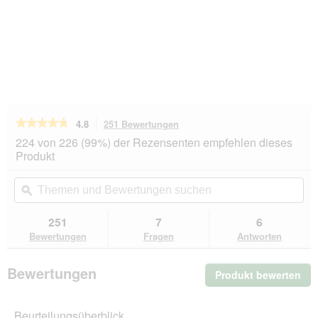
★★★★★
★★★★★
4.8
251 Bewertungen
Mit
dieser
4.8
224 von 226 (99%) der Rezensenten empfehlen dieses
von
Aktion
Produkt
5
navigierst
Sternen.
du
Themen
Th
Bewertungen
zu
und
ϙ
un
lesen
den
Bewertungen
Be
für
Bewertungen.
Hill's
suchen
su
251
7
6
Science
Bewertungen
Fragen
Antworten
Plan
Trockenfutter
Hund,
Bewertungen
Produkt bewerten
.
Medium
Mature
Mit
Adult,
die
mit
Beurteilungsüberblick
Akt
Huhn