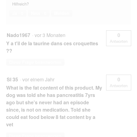
Hilfreich?
Ja ·
0
Nein ·
0
Melden
Nado1967
·
vor 3 Monaten
0
Antworten
Y a t'il de la taurine dans ces croquettes
??
Diese Frage beantworten
Sl 35
·
vor einem Jahr
0
Antworten
What is the fat content of this product. My
dog was told she has pancreatitis 7yrs
ago but she's never had an episode
since, is not on medication. Told she
could eat food below 8 fat content by a
vet
Diese Frage beantworten