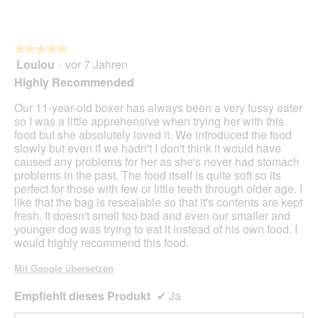
★★★★★
★★★★★
Loulou
·
vor 7 Jahren
5
von
Highly Recommended
5
Sternen.
Our 11-year-old boxer has always been a very fussy eater
so I was a little apprehensive when trying her with this
food but she absolutely loved it. We introduced the food
slowly but even if we hadn't I don't think it would have
caused any problems for her as she's never had stomach
problems in the past. The food itself is quite soft so its
perfect for those with few or little teeth through older age. I
like that the bag is resealable so that it's contents are kept
fresh. It doesn't smell too bad and even our smaller and
younger dog was trying to eat it instead of his own food. I
would highly recommend this food.
Mit Google übersetzen
Empfiehlt dieses Produkt
✔
Ja