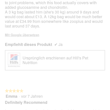
to joint problems, which this food actually covers with
added glucosamine and chondroitin.
A 3 kg bag lasted him (she's 30 kg) around 9 days and
would cost about £13. A 12kg bag would be much better
value at £34.99 from somewhere like zooplus and would
last around 37 days.
Mit Google übersetzen
Empfiehlt dieses Produkt
✔
Ja
Ursprünglich erschienen auf Hill's Pet
Nutrition
★★★★★
★★★★★
Emma
·
vor 7 Jahren
5
von
Definitely Recommend
5
Sternen.