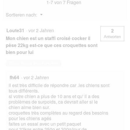
1-7 von 7 Fragen
mit
Huhn
14
Menü
Sortieren nach:
kg
▼
Loute31
·
vor 2 Jahren
2
Antworten
Mon chien est un staffi croisé cocker il
pèse 22kg est-ce que ces croquettes sont
bien pour lui
Diese Frage beantworten
fh64
·
vor 2 Jahren
il est très difficile de répondre car .les chiens sont
tous différents.
si votre chien a plus de 10 ans et qu' il a des
problèmes de surpoids, ca devrait aller si le
chien aime bien sur.
croquettes très complètes au regard des besoins
pour les chiens agés
faites un essai avec un petit paquet
pour 22kgs entre 250g et 300g/jour de