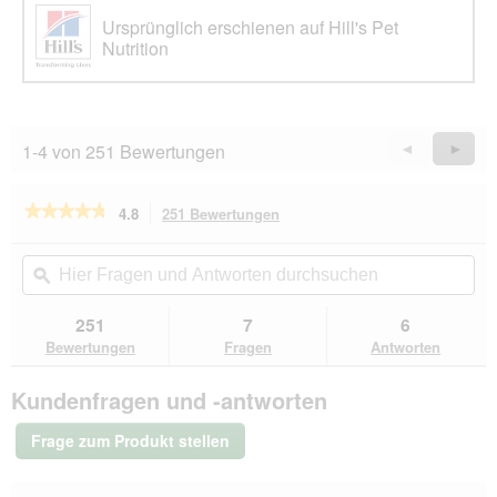
Ursprünglich erschienen auf Hill's Pet
Nutrition
1-4 von 251 Bewertungen
Zurück
◄
Weiter
►
Reviews
Revie
★★★★★
★★★★★
4.8
251 Bewertungen
Mit
dieser
4.8
von
Aktion
Hier
Hie
5
navigierst
Fragen
ϙ
Fra
Sternen.
du
und
un
Bewertungen
zu
Antworten
Ant
251
7
6
lesen
den
durchsuchen
du
für
Bewertungen
Fragen
Antworten
Bewertungen.
Hill's
Science
Kundenfragen und -antworten
Plan
Trockenfutter
Hund,
Frage zum Produkt stellen
Medium
Mature
Adult,