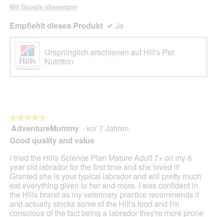
Mit Google übersetzen
Empfiehlt dieses Produkt
✔
Ja
Ursprünglich erschienen auf Hill's Pet
Nutrition
★★★★★
★★★★★
AdventureMummy
·
vor 7 Jahren
5
von
Good quality and value
5
Sternen.
I tried the Hills Science Plan Mature Adult 7+ on my 8
year old labrador for the first time and she loved it!
Granted she is your typical labrador and will pretty much
eat everything given to her and more. I was confident in
the Hills brand as my veterinary practice recommends it
and actually stocks some of the Hill's food and I'm
conscious of the fact being a labrador they're more prone