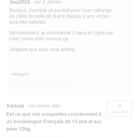
bea2024
·
vor 2 Jahren
Bonjour, J'achète ce produit pour mon mélange
de collie femelle de 9 ans depuis 2 ans, et j'en
suis très satisfait.
Normalement, je commande 2 sacs en ligne car
c'est moins cher comme ça.
J'espère que cela vous aidera.
Hilfreich?
Ja ·
0
Nein ·
0
Melden
Kaissal
·
vor einem Jahr
0
Antworten
Est ce que ces croquettes conviennent à
un bouledogue Français de 13 ans et sui
pése 12kg.