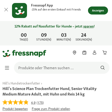
Fressnapf App
-15% auf den ersten Einkauf mit Friends
Anzeigen
12% Rabatt auf Nassfutter für Hunde – jetzt
sparen
!
00
09
03
24
TAG(E)
STUNDE(N)
MINUTE(N)
SEKUNDE(N)
Hill's Hundetrockenfutter
Hill's Science Plan Trockenfutter Hund, Senior Vitality
Medium Mature Adult, mit Huhn und Reis 14 kg
4.9
(175)
Produkt bewerten
Frage zum Produkt stellen