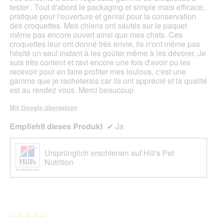
tester . Tout d'abord le packaging et simple mais efficace,
pratique pour l'ouverture et genial pour la conservation
des croquettes. Mes chiens ont sautés sur le paquet
même pas encore ouvert ainsi que mes chats. Ces
croquettes leur ont donné très envie, ils n'ont même pas
hésité un seul instant à les goûter même à les dévorer. Je
suis très content et ravi encore une fois d'avoir pu les
recevoir pour en faire profiter mes loulous, c'est une
gamme que je racheterais car ils ont apprécié et la qualité
est au rendez vous. Merci beaucoup
Mit Google übersetzen
Empfiehlt dieses Produkt
✔
Ja
Ursprünglich erschienen auf Hill's Pet
Nutrition