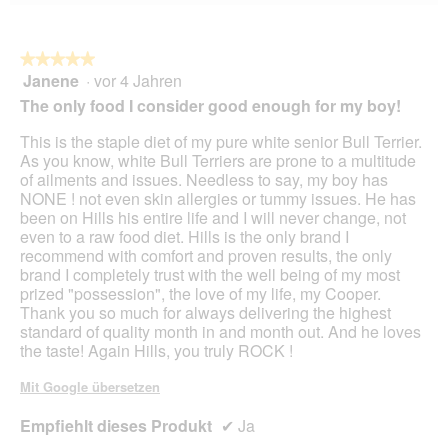
Wen
du
auf
die
folg
★★★★★
★★★★★
Scha
Janene
·
vor 4 Jahren
5
klick
von
wird
The only food I consider good enough for my boy!
der
5
unte
Sternen.
This is the staple diet of my pure white senior Bull Terrier.
aufg
Inhal
As you know, white Bull Terriers are prone to a multitude
aktua
of ailments and issues. Needless to say, my boy has
NONE ! not even skin allergies or tummy issues. He has
been on Hills his entire life and I will never change, not
even to a raw food diet. Hills is the only brand I
recommend with comfort and proven results, the only
brand I completely trust with the well being of my most
prized "possession", the love of my life, my Cooper.
Thank you so much for always delivering the highest
standard of quality month in and month out. And he loves
the taste! Again Hills, you truly ROCK !
Mit Google übersetzen
Empfiehlt dieses Produkt
✔
Ja