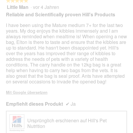
★★★★★
★★★★★
Little Man
·
vor 4 Jahren
5
von
Reliable and Scientifically proven Hill's Products
5
Sternen.
I have been using the Mature medium 7+ for the last two
years. My dog enjoys the kibbles immensely and I am
always reminded when mealtime is! When opening a new
bag, Elton is there to taste and ensure that the kibbles are
up to standard. He hasn't been disappointed yet. Hill's
over the years has improved their range of kibbles to
address the needs of pets with a variety of health
conditions. The carry handle on the 12kg bag is a great
help when having to carry two bags from the vets. It is
also great that the bag is seal proof. Ants have attempted
on several occasions to invade the opened bag!
Mit Google übersetzen
Empfiehlt dieses Produkt
✔
Ja
Ursprünglich erschienen auf Hill's Pet
Nutrition