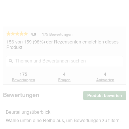
★★★★★
★★★★★
4.9
175 Bewertungen
Mit
dieser
4.9
156 von 159 (98%) der Rezensenten empfehlen dieses
von
Aktion
Produkt
5
navigierst
Sternen.
du
Themen
Th
Bewertungen
zu
und
ϙ
un
lesen
den
Bewertungen
Be
für
Bewertungen.
Hill's
suchen
su
175
4
4
Science
Bewertungen
Fragen
Antworten
Plan
Trockenfutter
Hund,
Bewertungen
Produkt bewerten
.
Senior
Vitality
Mit
Medium
die
Mature
Beurteilungsüberblick
Akt
Adult,
wir
mit
Wähle unten eine Reihe aus, um Bewertungen zu filtern.
ein
Huhn
und
mo