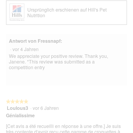
Ursprünglich erschienen auf Hill's Pet
Nutrition
Antwort von Fressnapf:
·
vor 4 Jahren
We appreciate your positive review. Thank you,
Janene. *This review was submitted as a
competition entry
★★★★★
★★★★★
Loulous3
·
vor 6 Jahren
5
von
Génialissime
5
Sternen.
[Cet avis a été recueilli en réponse à une offre.] Je suis
très contente d'avoir reçu cette gamme de croquettes à