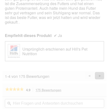
ist die Zusammensetzung des Futters und hat einen
guten Proteinanteil. Auch hatte mein Hund das Futter
sehr gut vertragen und sein Stuhlgang war normal. Das
ist das beste Futter, was wir jetzt hatten und wird wieder
gekauft .
Empfiehlt dieses Produkt
✔
Ja
Ursprünglich erschienen auf Hill's Pet
Nutrition
1-4 von 175 Bewertungen
Zurück
◄
Weiter
►
Reviews
Revie
★★★★★
★★★★★
4.9
175 Bewertungen
Mit
dieser
4.9
von
Aktion
Hier
Hie
5
navigierst
Fragen
ϙ
Fra
Sternen.
du
und
un