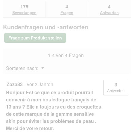
Bewertungen
zu
Antworten
Ant
175
4
4
lesen
den
durchsuchen
du
für
Bewertungen
Fragen
Antworten
Bewertungen.
Hill's
Science
Kundenfragen und -antworten
Plan
Trockenfutter
Hund,
Frage zum Produkt stellen
Senior
Vitality
Medium
1-4 von 4 Fragen
Mature
Adult,
mit
Menü
Sortieren nach:
Huhn
▼
und
Reis
14
Zaza83
·
vor 2 Jahren
3
kg
Antworten
Bonjour Est ce que ce produit pourrait
convenir à mon bouledogue français de
13 ans ? Elle a toujours eu des croquettes
de cette marque de la gamme sensitive
skin pour éviter les problèmes de peau .
Merci de votre retour.