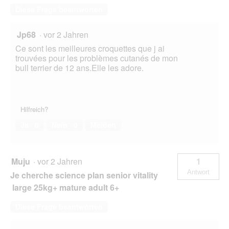
Diese Frage beantworten
Jp68
·
vor 2 Jahren
Ce sont les meilleures croquettes que j ai
trouvées pour les problèmes cutanés de mon
bull terrier de 12 ans.Elle les adore.
Hilfreich?
Ja ·
0
Nein ·
0
Melden
Muju
·
vor 2 Jahren
1
Antwort
Je cherche science plan senior vitality
large 25kg+ mature adult 6+
Diese Frage beantworten