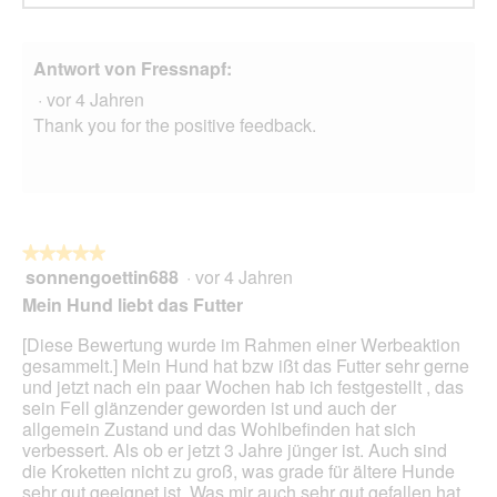
Antwort von Fressnapf:
·
vor 4 Jahren
Thank you for the positive feedback.
★★★★★
★★★★★
sonnengoettin688
·
vor 4 Jahren
5
von
Mein Hund liebt das Futter
5
Sternen.
[Diese Bewertung wurde im Rahmen einer Werbeaktion
gesammelt.] Mein Hund hat bzw ißt das Futter sehr gerne
und jetzt nach ein paar Wochen hab ich festgestellt , das
sein Fell glänzender geworden ist und auch der
allgemein Zustand und das Wohlbefinden hat sich
verbessert. Als ob er jetzt 3 Jahre jünger ist. Auch sind
die Kroketten nicht zu groß, was grade für ältere Hunde
sehr gut geeignet ist. Was mir auch sehr gut gefallen hat,