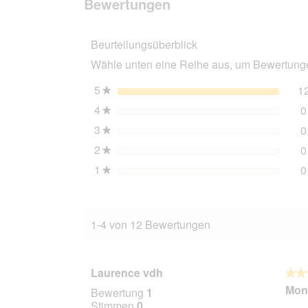
Bewertungen
Science
Plan
Trockenfutter
Beurteilungsüberblick
Hund,
Senior
Wähle unten eine Reihe aus, um Bewertungen
Vitality
Medium
Mature
5
Sterne
1
★
Adult,
4
Sterne
0
mit
★
Huhn
3
Sterne
0
und
★
Reis
2
Sterne
0
★
2x14
kg
1
Sterne
0
★
1-4 von 12 Bewertungen
Laurence vdh
★★
★★
5
Mon 
Bewertung
1
von
Stimmen
0