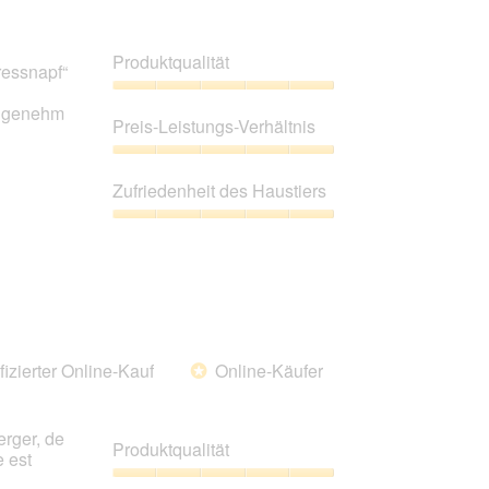
Produktqualität
ressnapf“
Produktqualität,
angenehm
5
Preis-Leistungs-Verhältnis
von
5
Preis-
Leistungs-
Zufriedenheit des Haustiers
Verhältnis,
5
Zufriedenheit
von
des
5
Haustiers,
5
von
5
fizierter Online-Kauf
Online-Käufer
*
erger, de
Produktqualität
e est
Produktqualität,