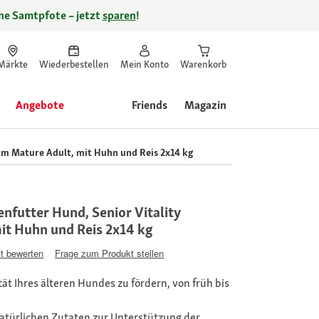
ine Samtpfote – jetzt
sparen
!
Märkte
Wiederbestellen
Mein Konto
Warenkorb
Angebote
Friends
Magazin
ium Mature Adult, mit Huhn und Reis 2x14 kg
enfutter Hund, Senior Vitality
it Huhn und Reis 2x14 kg
t bewerten
Frage zum Produkt stellen
ität Ihres älteren Hundes zu fördern, von früh bis
natürlichen Zutaten zur Unterstützung der