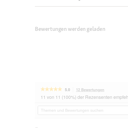
Bewertungen werden geladen
★★★★★
★★★★★
5.0
12 Bewertungen
Mit
dieser
5
11 von 11 (100%) der Rezensenten empfeh
von
Aktion
5
navigierst
Themen
Sternen.
du
und
Bewertungen
zu
Bewertungen
lesen
den
suchen
für
Bewertungen
Hill's