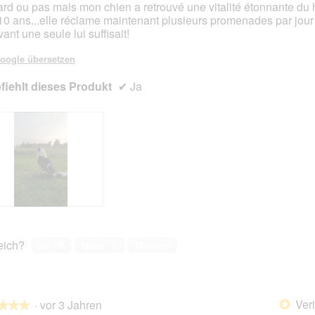
rd ou pas mais mon chien a retrouvé une vitalité étonnante du 
10 ans...elle réclame maintenant plusieurs promenades par jour
en.
ant une seule lui suffisait!
oogle übersetzen
iehlt dieses Produkt
✔
Ja
reich?
Ja ·
0
Nein ·
0
Melden
Veri
·
vor 3 Jahren
*
★★★
★★★