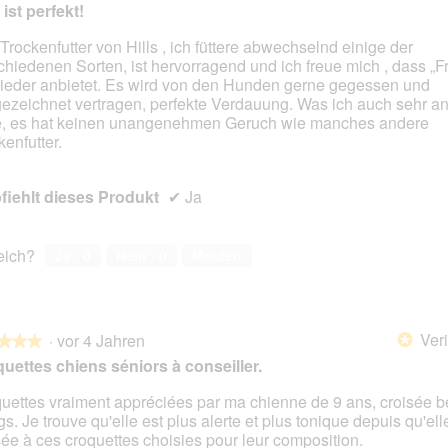
 ist perfekt!
Trockenfutter von Hills , ich füttere abwechselnd einige der
chiedenen Sorten, ist hervorragend und ich freue mich , dass „F
en.
ieder anbietet. Es wird von den Hunden gerne gegessen und
ezeichnet vertragen, perfekte Verdauung. Was ich auch sehr 
e, es hat keinen unangenehmen Geruch wie manches andere
kenfutter.
iehlt dieses Produkt
✔
Ja
reich?
Ja ·
0
Nein ·
0
Melden
Veri
·
vor 4 Jahren
*
★★★
★★★
uettes chiens séniors à conseiller.
uettes vraiment appréciées par ma chienne de 9 ans, croisée b
gs. Je trouve qu'elle est plus alerte et plus tonique depuis qu'ell
en.
ée à ces croquettes choisies pour leur composition.