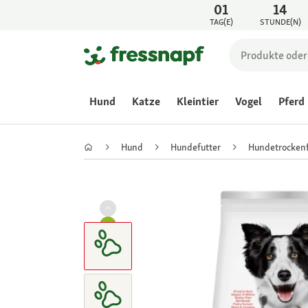
01
14
TAG(E)
STUNDE(N)
Hund
Katze
Kleintier
Vogel
Pferd
Hund
Hundefutter
Hundetrockenf