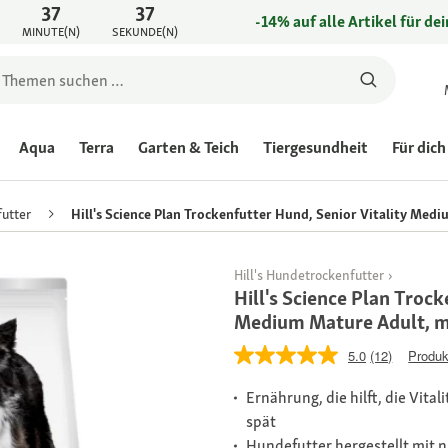
37
37
-14% auf alle Artikel für de
MINUTE(N)
SEKUNDE(N)
Aqua
Terra
Garten & Teich
Tiergesundheit
Für dich
utter
Hill's Science Plan Trockenfutter Hund, Senior Vitality Med
Hill's Hundetrockenfutter
Hill's Science Plan Trock
Medium Mature Adult, m
5.0
(12)
Produk
Ernährung, die hilft, die Vital
spät
Hundefutter hergestellt mit 