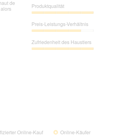
haut de
der
Produktqualität
unten
 alors
aufgeführte
Inhalt
Produktqualität,
aktualisiert.
5
Preis-Leistungs-Verhältnis
von
5
Preis-
Leistungs-
Zufriedenheit des Haustiers
Verhältnis,
4
Zufriedenheit
von
des
5
Haustiers,
5
von
5
fizierter Online-Kauf
Online-Käufer
*