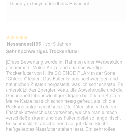
Thank you for your feedback Bavashni
★★★★★
★★★★★
Nessanessi195
·
vor 5 Jahren
5
von
Sehr hochwertiges Trockenfutter
5
Sternen.
[Diese Bewertung wurde im Rahmen einer Werbeaktion
gesammelt.] Meine Katze darf das hochwertige
Trockenfutter von Hill's SCIENCE PLAN in der Sorte
"Chicken" testen. Das Futter ist aus hochwertigen und
natürlichen Zutaten hergestellt, was ich sehr schätze. Es
unterstützt das Energieniveau, die Abwehrkräfte und die
Gesundheit lebenswichtiger Organe bei älteren Katzen.
Meine Katze hat sich schon riesig gefreut, als ich die
Packung aufgemacht habe. Die Tüten sind mit einem
Frischeklettverschluss versehen, welche man einfach
verschließen kann und das Futter bleibt so lange frisch.
Es schmeckt ihr anscheinend so gut, dass Sie ihr
heißgeliebtes Nassfutter stehen lässt. Ein sehr tolles