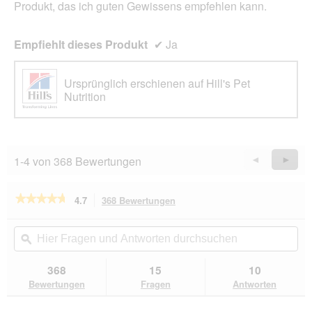
Produkt, das ich guten Gewissens empfehlen kann.
Empfiehlt dieses Produkt
✔
Ja
Ursprünglich erschienen auf Hill's Pet
Nutrition
1-4 von 368 Bewertungen
Zurück
◄
Weiter
►
Reviews
Revie
★★★★★
★★★★★
4.7
368 Bewertungen
Mit
dieser
4.7
von
Aktion
Hier
Hie
5
navigierst
Fragen
ϙ
Fra
Sternen.
du
und
un
Bewertungen
zu
Antworten
Ant
368
15
10
lesen
den
durchsuchen
du
für
Bewertungen
Fragen
Antworten
Bewertungen.
Hill's
Science