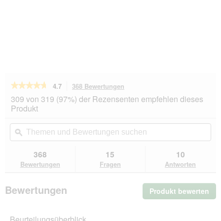
★★★★★
★★★★★
4.7
368 Bewertungen
Mit
dieser
4.7
309 von 319 (97%) der Rezensenten empfehlen dieses
von
Aktion
Produkt
5
navigierst
Sternen.
du
Themen
Th
Bewertungen
zu
und
ϙ
un
lesen
den
Bewertungen
Be
für
Bewertungen.
Hill's
suchen
su
368
15
10
Science
Bewertungen
Fragen
Antworten
Plan
Trockenfutter
Katze,
Bewertungen
Produkt bewerten
.
Mature
Adult,
Mit
mit
die
Huhn
Beurteilungsüberblick
Akt
3