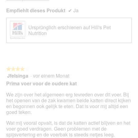
Empfiehlt dieses Produkt
✔
Ja
Ursprünglich erschienen auf Hill's Pet
Nutrition
★★★★★
★★★★★
Jfelsinga
·
vor einem Monat
4
von
Prima voer voor de oudere kat
5
Sternen.
We zijn over het algemeen erg tevreden over dit voer. Bij
het openen van de zak kwamen beide katten direct kijken
en begonnen ook gelijk te eten. Dat is voor mij altijd een
goed teken.
Wat mij vooral opvalt, is dat de katten actief blijven en het
voer goed verdragen. Geen problemen met de
spijsvertering en de voerbak is steeds netjes leeg.