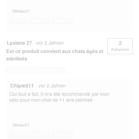
Hilfreich?
Ja ·
0
Nein ·
6
Melden
Lysiane 27
·
vor 2 Jahren
2
Antworten
Est ce produit convient aux chats âgés et
stérilisés
Diese Frage beantworten
Chipie511
·
vor 2 Jahren
Oui tout a fait, il m'a été recommandé par mon
véto pour mon chat de 11 ans stérilisé
Hilfreich?
Ja ·
0
Nein ·
6
Melden