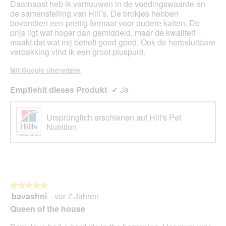
Daarnaast heb ik vertrouwen in de voedingswaarde en
de samenstelling van Hill’s. De brokjes hebben
bovendien een prettig formaat voor oudere katten. De
prijs ligt wat hoger dan gemiddeld, maar de kwaliteit
maakt dat wat mij betreft goed goed. Ook de herbsluitbare
verpakking vind ik een groot pluspunt.
Mit Google übersetzen
Empfiehlt dieses Produkt
✔
Ja
Ursprünglich erschienen auf Hill's Pet
Nutrition
★★★★★
★★★★★
bavashni
·
vor 7 Jahren
5
von
Queen of the house
5
Sternen.