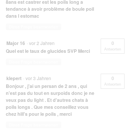
8ans est castrer est les poils long a
tendance à avoir problème de boule poil
dans l estomac
Diese Frage beantworten
Major 16
·
vor 2 Jahren
0
Antworten
Quel est le taux de glucides SVP Merci
Diese Frage beantworten
klepert
·
vor 3 Jahren
0
Antworten
Bonjour , j'ai un persan de 2 ans , qui
n'est pas du tout en surpoids donc je ne
veux pas du light . Et d'autres chats à
poils longs . Que mes conseillez vous
chez hill's pour le poils , merci
Diese Frage beantworten