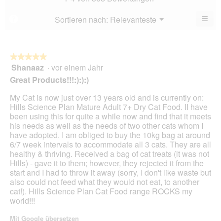
4.5
5.
von
≡
Menü
Sortieren nach:
Relevanteste
?
▼
5.
Wen
du
auf
die
folg
★★★★★
★★★★★
Scha
Shanaaz
·
vor einem Jahr
5
klick
von
wird
Great Products!!!:):):)
der
5
unte
Sternen.
My Cat is now just over 13 years old and is currently on:
aufg
Inhal
Hills Science Plan Mature Adult 7+ Dry Cat Food. II have
aktua
been using this for quite a while now and find that it meets
his needs as well as the needs of two other cats whom I
have adopted. I am obliged to buy the 10kg bag at around
6/7 week intervals to accommodate all 3 cats. They are all
healthy & thriving. Received a bag of cat treats (it was not
Hills) - gave it to them; however, they rejected it from the
start and I had to throw it away (sorry, I don't like waste but
also could not feed what they would not eat, to another
cat!). Hills Science Plan Cat Food range ROCKS my
world!!!
Mit Google übersetzen