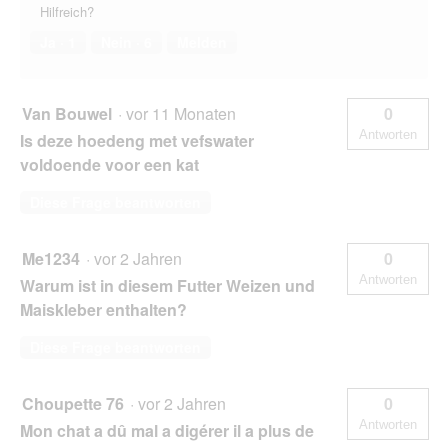
Hilfreich?
Ja ·
1
Nein ·
6
Melden
Van Bouwel
·
vor 11 Monaten
0
Antworten
Is deze hoedeng met vefswater
voldoende voor een kat
Diese Frage beantworten
Me1234
·
vor 2 Jahren
0
Antworten
Warum ist in diesem Futter Weizen und
Maiskleber enthalten?
Diese Frage beantworten
Choupette 76
·
vor 2 Jahren
0
Antworten
Mon chat a dû mal a digérer il a plus de