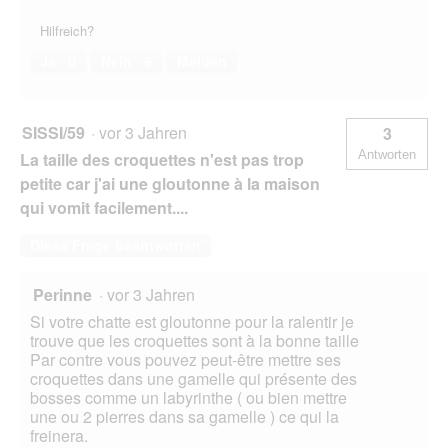
Hilfreich?
Ja ·
0
Nein ·
6
Melden
SISSI/59
·
vor 3 Jahren
3
Antworten
La taille des croquettes n'est pas trop
petite car j'ai une gloutonne à la maison
qui vomit facilement....
Diese Frage beantworten
Perinne
·
vor 3 Jahren
Si votre chatte est gloutonne pour la ralentir je
trouve que les croquettes sont à la bonne taille
Par contre vous pouvez peut-être mettre ses
croquettes dans une gamelle qui présente des
bosses comme un labyrinthe ( ou bien mettre
une ou 2 pierres dans sa gamelle ) ce qui la
freinera.