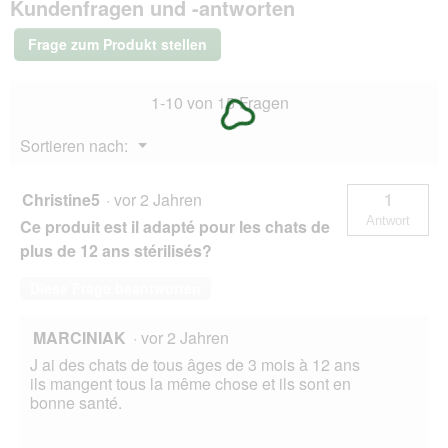
Kundenfragen und -antworten
Plan
Trockenfutter
Katze,
Frage zum Produkt stellen
Mature
Adult,
mit
1-10 von 15 Fragen
Huhn
3
kg
Menü
Sortieren nach:
▼
Christine5
·
vor 2 Jahren
1
Antwort
Ce produit est il adapté pour les chats de
plus de 12 ans stérilisés?
Diese Frage beantworten
MARCINIAK
·
vor 2 Jahren
J ai des chats de tous âges de 3 mois à 12 ans
ils mangent tous la même chose et ils sont en
bonne santé.