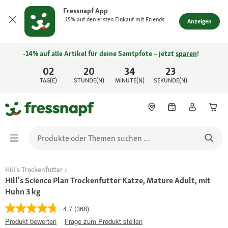
Fressnapf App
-15% auf den ersten Einkauf mit Friends
Anzeigen
-14% auf alle Artikel für deine Samtpfote – jetzt
sparen
!
02
20
34
23
TAG(E)
STUNDE(N)
MINUTE(N)
SEKUNDE(N)
Hill's Trockenfutter
Hill's Science Plan Trockenfutter Katze, Mature Adult, mit
Huhn 3 kg
4.7
(368)
Produkt bewerten
Frage zum Produkt stellen