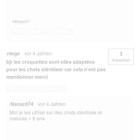
Hilfreich?
Ja ·
1
Nein ·
6
Melden
niege
·
vor 4 Jahren
3
Antworten
bjr les croquettes sont elles adaptées
pour les chats stéréliser car cela n'est pas
mentionner merci
Diese Frage beantworten
Nanard74
·
vor 4 Jahren
Moi je les utilise sur des chats stérilisés et
matures + 8 ans