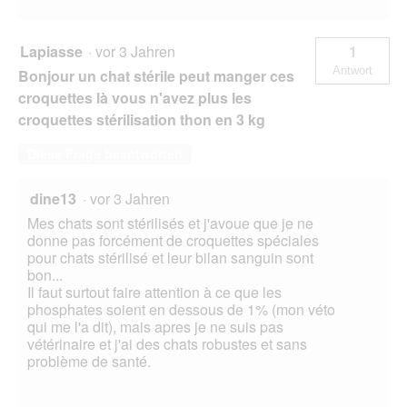
Lapiasse
·
vor 3 Jahren
1
Antwort
Bonjour un chat stérile peut manger ces
croquettes là vous n'avez plus les
croquettes stérilisation thon en 3 kg
Diese Frage beantworten
dine13
·
vor 3 Jahren
Mes chats sont stérilisés et j'avoue que je ne
donne pas forcément de croquettes spéciales
pour chats stérilisé et leur bilan sanguin sont
bon...
Il faut surtout faire attention à ce que les
phosphates soient en dessous de 1% (mon véto
qui me l'a dit), mais apres je ne suis pas
vétérinaire et j'ai des chats robustes et sans
problème de santé.