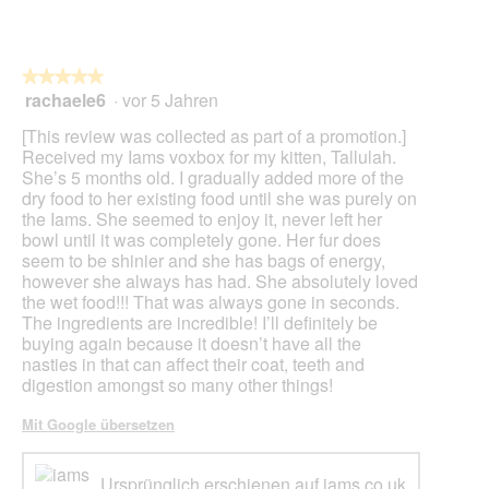
★★★★★
★★★★★
rachaele6
·
vor 5 Jahren
5
von
[This review was collected as part of a promotion.]
5
Received my Iams voxbox for my kitten, Tallulah.
Sternen.
She’s 5 months old. I gradually added more of the
dry food to her existing food until she was purely on
the Iams. She seemed to enjoy it, never left her
bowl until it was completely gone. Her fur does
seem to be shinier and she has bags of energy,
however she always has had. She absolutely loved
the wet food!!! That was always gone in seconds.
The ingredients are incredible! I’ll definitely be
buying again because it doesn’t have all the
nasties in that can affect their coat, teeth and
digestion amongst so many other things!
Mit Google übersetzen
Ursprünglich erschienen auf iams.co.uk