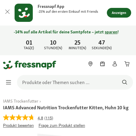
Fressnapf App
-15% auf den ersten Einkauf mit Friends
Anzeigen
-14% auf alle Artikel für deine Samtpfote – jetzt
sparen
!
01
10
25
47
TAG(E)
STUNDE(N)
MINUTE(N)
SEKUNDE(N)
IAMS Trockenfutter
IAMS Advanced Nutrition Trockenfutter Kitten, Huhn 10 kg
4.8
(115)
Produkt bewerten
Frage zum Produkt stellen