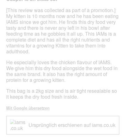
der
5
unte
Sternen.
[This review was collected as part of a promotion.]
aufg
Inhal
My kitten is 10 months now and he has been eating
aktua
IAMS since we got him. He finds this dry food very
tasty and there is never any left in his bowl after
feeding time as he gobbles it all up. This IAMs is a
complete diet and has all the right nutrients and
vitamins for a growing Kitten to take them into
adulthood.
He especially loves the chicken flavour of IAMS.
We give him this dry food alongside the wet food in
the same brand. It also has the right amount of
protein for a growing kitten.
This bag is a 2kg size and is air tight resealable so
it keeps the dry food fresh inside.
Mit Google übersetzen
Ursprünglich erschienen auf iams.co.uk