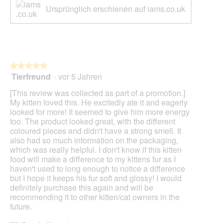
Ursprünglich erschienen auf iams.co.uk
★★★★★
★★★★★
Tierfreund
·
vor 5 Jahren
5
von
[This review was collected as part of a promotion.]
5
My kitten loved this. He excitedly ate it and eagerly
Sternen.
looked for more! It seemed to give him more energy
too. The product looked great, with the different
coloured pieces and didn't have a strong smell. It
also had so much information on the packaging,
which was really helpful. I don't know if this kitten
food will make a difference to my kittens fur as I
haven't used to long enough to notice a difference
but I hope it keeps his fur soft and glossy! I would
definitely purchase this again and will be
recommending it to other kitten/cat owners in the
future.