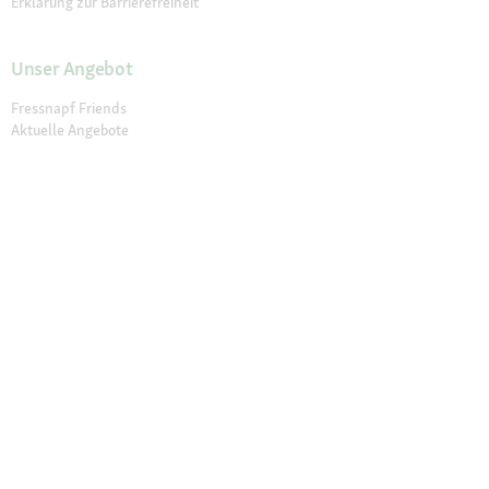
Erklärung zur Barrierefreiheit
Unser Angebot
Fressnapf Friends
Aktuelle Angebote
Prospekt Angebote
Exklusive Marken
Servicewelt
Payback
Fressnapf Magazin
Dr. Fressnapf
Tierversicherung
Fressnapf Apotheke
Unsere Märkte
Märkte finden
Services im Markt
Geschenkkarte
Fressnapf Salon