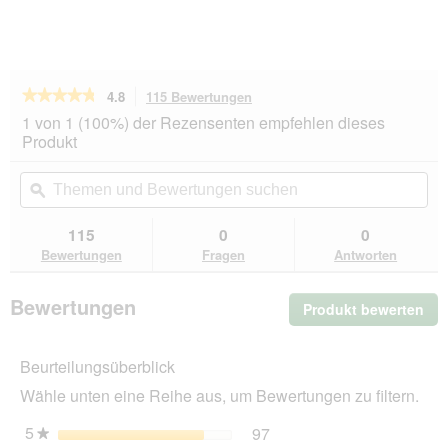
★★★★★
★★★★★
4.8
115 Bewertungen
Mit
dieser
4.8
1 von 1 (100%) der Rezensenten empfehlen dieses
von
Aktion
Produkt
5
navigierst
Sternen.
du
Themen
Th
Bewertungen
zu
und
ϙ
un
lesen
den
Bewertungen
Be
für
Bewertungen.
IAMS
suchen
su
115
0
0
Advanced
Bewertungen
Fragen
Antworten
Nutrition
Trockenfutter
Kitten,
Bewertungen
Produkt bewerten
.
Huhn
10
Mit
kg
die
Beurteilungsüberblick
Akt
wir
Wähle unten eine Reihe aus, um Bewertungen zu filtern.
ein
mo
5
Sterne
97
97 Bewertungen mit 5 St
Auswählen, um nach Bewer
★
Dia