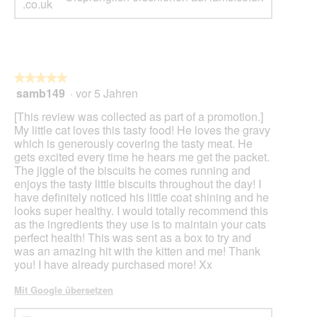
★★★★★
★★★★★
samb149
·
vor 5 Jahren
5
von
[This review was collected as part of a promotion.]
5
My little cat loves this tasty food! He loves the gravy
Sternen.
which is generously covering the tasty meat. He
gets excited every time he hears me get the packet.
The jiggle of the biscuits he comes running and
enjoys the tasty little biscuits throughout the day! I
have definitely noticed his little coat shining and he
looks super healthy. I would totally recommend this
as the ingredients they use is to maintain your cats
perfect health! This was sent as a box to try and
was an amazing hit with the kitten and me! Thank
you! I have already purchased more! Xx
Mit Google übersetzen