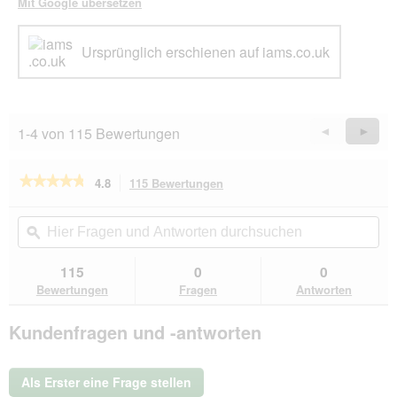
Mit Google übersetzen
Ursprünglich erschienen auf iams.co.uk
1-4 von 115 Bewertungen
Zurück
◄
Weiter
►
Reviews
Revie
★★★★★
★★★★★
4.8
115 Bewertungen
Mit
dieser
4.8
von
Aktion
Hier
Hie
5
navigierst
Fragen
ϙ
Fra
Sternen.
du
und
un
Bewertungen
zu
Antworten
Ant
115
0
0
lesen
den
durchsuchen
du
für
Bewertungen
Fragen
Antworten
Bewertungen.
IAMS
Advanced
Kundenfragen und -antworten
Nutrition
Trockenfutter
Kitten,
Huhn
Als Erster eine Frage stellen
10
kg