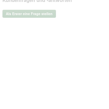
Aktion
wird
ein
Als Erster eine Frage stellen
modales
Dialogfeld
geöffnet.