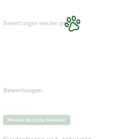
Bewertungen werden geladen
Bewertungen
★★★★★
Kein
Produkt als Erster bewerten
Beurteilungswert
.
Mit
Kundenfragen und -antworten
dieser