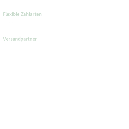
Flexible Zahlarten
Versandpartner
Deine Vorteile
Die Fressnapf App