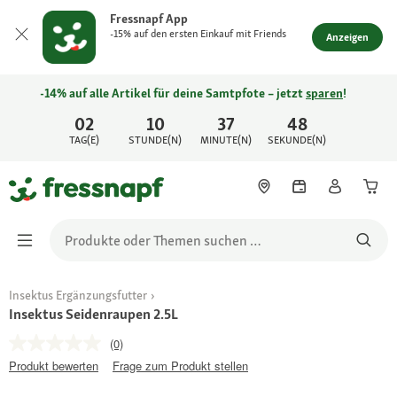
Fressnapf App
-15% auf den ersten Einkauf mit Friends
Anzeigen
-14% auf alle Artikel für deine Samtpfote – jetzt
sparen
!
02
10
37
48
TAG(E)
STUNDE(N)
MINUTE(N)
SEKUNDE(N)
Insektus Ergänzungsfutter
Insektus Seidenraupen 2.5L
(0)
Produkt bewerten
Frage zum Produkt stellen