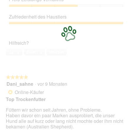
von
r
d
5
Preis-
e
i
Leistungs-
P
e
Zufriedenheit des Haustiers
Verhältnis,
u
s
3
Zufriedenheit
p
e
von
des
p
r
5
Haustiers,
y
A
Hilfreich?
5
k
von
t
Ja ·
2
Nein ·
0
Melden
5
i
o
n
w
★★★★★
★★★★★
i
Dani_sahne
·
vor 9 Monaten
r
5
d
von
Online-Käufer
*
e
5
Top Trockenfutter
i
Sternen.
n
Füttern wir schon seit Jahren, ohne Probleme.
m
Haben davor ein paar Marken ausprobiert, die unser
o
Hund alle auf kurz oder lang nicht mochte oder ihm nicht
d
bekamen (Australien Shepherd).
a