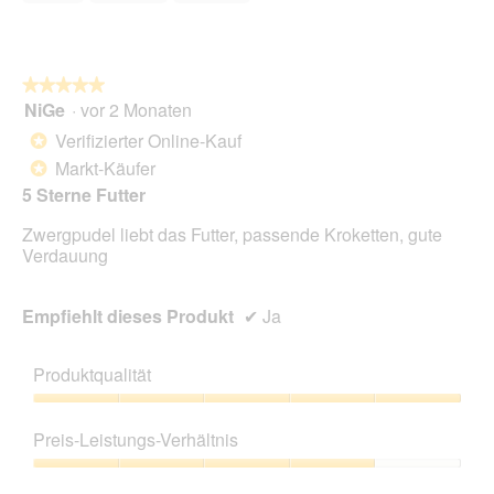
5
★★★★★
★★★★★
NiGe
·
vor 2 Monaten
5
von
Verifizierter Online-Kauf
*
5
Markt-Käufer
*
Sternen.
5 Sterne Futter
Zwergpudel liebt das Futter, passende Kroketten, gute
Verdauung
Empfiehlt dieses Produkt
✔
Ja
Produktqualität
Produktqualität,
5
Preis-Leistungs-Verhältnis
von
5
Preis-