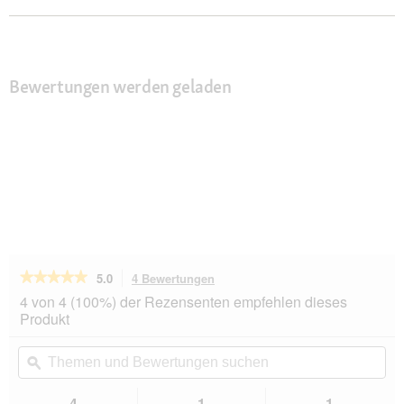
Bewertungen werden geladen
★★★★★
★★★★★
5.0
4 Bewertungen
Mit
dieser
5
4 von 4 (100%) der Rezensenten empfehlen dieses
von
Aktion
Produkt
5
navigierst
Sternen.
du
Themen
Th
Bewertungen
zu
und
ϙ
un
lesen
den
Bewertungen
Be
für
Bewertungen.
Irish
suchen
su
4
1
1