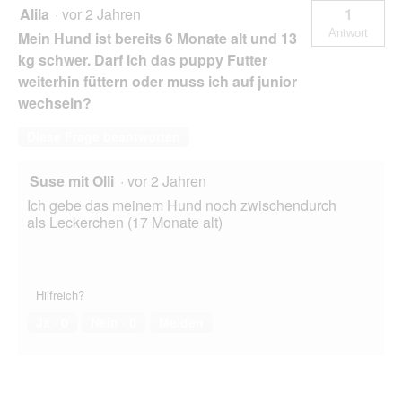
&
Alila
·
vor 2 Jahren
1
Kelp-
Antwort
Mein Hund ist bereits 6 Monate alt und 13
Alge,
Puppy
kg schwer. Darf ich das puppy Futter
weiterhin füttern oder muss ich auf junior
wechseln?
Diese Frage beantworten
Suse mit Olli
·
vor 2 Jahren
Ich gebe das meinem Hund noch zwischendurch
als Leckerchen (17 Monate alt)
Hilfreich?
Ja ·
0
Nein ·
0
Melden