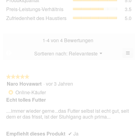
Produktqualität
5.0
Dur
5
Pre
Preis-Leistungs-Verhältnis
3.5
Bew
von
Lei
5
Zuf
Zufriedenheit des Haustiers
5.0
5.
Ver
von
des
Dur
5.
Hau
Bew
Dur
3.5
Bew
1-4 von 4 Bewertungen
von
5
5.
von
≡
Menü
Sortieren nach:
Relevanteste
?
▼
5.
Wen
du
auf
die
folg
★★★★★
★★★★★
Scha
Naro Hovawart
·
vor 3 Jahren
5
klick
von
wird
Online-Käufer
*
der
5
unte
Echt tolles Futter
Sternen.
aufg
Inhal
....immer wieder gerne...das Futter selbst ist echt gut, seit
aktua
dem er das frisst, ist der Stuhlgang auch prima...
Empfiehlt dieses Produkt
✔
Ja