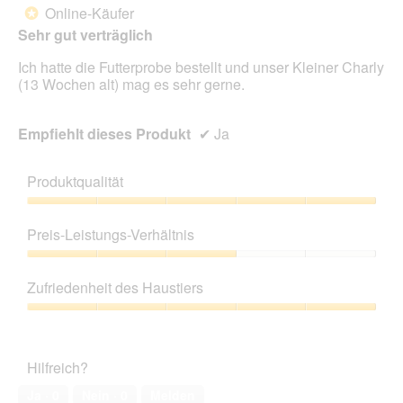
von
Online-Käufer
*
5
Sehr gut verträglich
Sternen.
Ich hatte die Futterprobe bestellt und unser Kleiner Charly
(13 Wochen alt) mag es sehr gerne.
Empfiehlt dieses Produkt
✔
Ja
Produktqualität
Produktqualität,
5
Preis-Leistungs-Verhältnis
von
5
Preis-
Leistungs-
Zufriedenheit des Haustiers
Verhältnis,
3
Zufriedenheit
von
des
5
Haustiers,
Hilfreich?
5
von
Ja ·
0
Nein ·
0
Melden