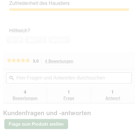
Leistungs-
Zufriedenheit des Haustiers
Verhältnis,
4
Zufriedenheit
von
des
5
Haustiers,
Hilfreich?
5
von
Ja ·
0
Nein ·
0
Melden
5
★★★★★
★★★★★
5.0
4 Bewertungen
Mit
dieser
5
von
Aktion
Hier
Hie
5
navigierst
Fragen
ϙ
Fra
Sternen.
du
und
un
Bewertungen
zu
Antworten
Ant
4
1
1
lesen
den
durchsuchen
du
für
Bewertungen
Frage
Antwort
Bewertungen.
Irish
Pure
Kundenfragen und -antworten
Trockenfutter:
Irisches
Freiland-
Frage zum Produkt stellen
Huhn
mit
Gemüse