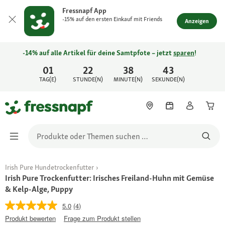
Fressnapf App
-15% auf den ersten Einkauf mit Friends
Anzeigen
-14% auf alle Artikel für deine Samtpfote – jetzt
sparen
!
01
22
38
43
TAG(E)
STUNDE(N)
MINUTE(N)
SEKUNDE(N)
Irish Pure Hundetrockenfutter
Irish Pure Trockenfutter: Irisches Freiland-Huhn mit Gemüse
& Kelp-Alge, Puppy
5.0
(4)
Produkt bewerten
Frage zum Produkt stellen